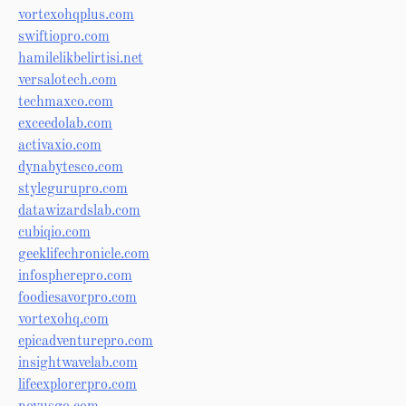
vortexohqplus.com
swiftiopro.com
hamilelikbelirtisi.net
versalotech.com
techmaxco.com
exceedolab.com
activaxio.com
dynabytesco.com
stylegurupro.com
datawizardslab.com
cubiqio.com
geeklifechronicle.com
infospherepro.com
foodiesavorpro.com
vortexohq.com
epicadventurepro.com
insightwavelab.com
lifeexplorerpro.com