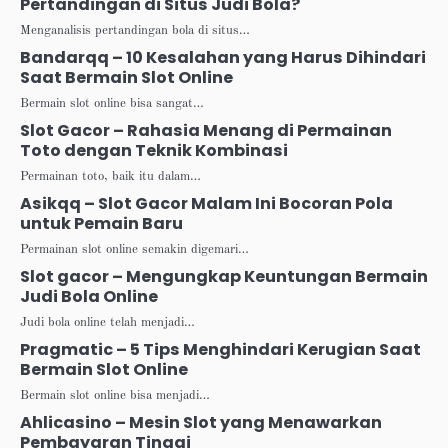
Pertandingan di Situs Judi Bola?
Menganalisis pertandingan bola di situs…
Bandarqq – 10 Kesalahan yang Harus Dihindari
Saat Bermain Slot Online
Bermain slot online bisa sangat…
Slot Gacor – Rahasia Menang di Permainan
Toto dengan Teknik Kombinasi
Permainan toto, baik itu dalam…
Asikqq – Slot Gacor Malam Ini Bocoran Pola
untuk Pemain Baru
Permainan slot online semakin digemari…
Slot gacor – Mengungkap Keuntungan Bermain
Judi Bola Online
Judi bola online telah menjadi…
Pragmatic – 5 Tips Menghindari Kerugian Saat
Bermain Slot Online
Bermain slot online bisa menjadi…
Ahlicasino – Mesin Slot yang Menawarkan
Pembayaran Tinggi