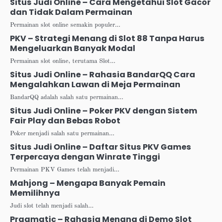
Situs Judi Online – Cara Mengetahui Slot Gacor
dan Tidak Dalam Permainan
Permainan slot online semakin populer…
PKV – Strategi Menang di Slot 88 Tanpa Harus
Mengeluarkan Banyak Modal
Permainan slot online, terutama Slot…
Situs Judi Online – Rahasia BandarQQ Cara
Mengalahkan Lawan di Meja Permainan
BandarQQ adalah salah satu permainan…
Situs Judi Online – Poker PKV dengan Sistem
Fair Play dan Bebas Robot
Poker menjadi salah satu permainan…
Situs Judi Online – Daftar Situs PKV Games
Terpercaya dengan Winrate Tinggi
Permainan PKV Games telah menjadi…
Mahjong – Mengapa Banyak Pemain
Memilihnya
Judi slot telah menjadi salah…
Pragmatic – Rahasia Menang di Demo Slot