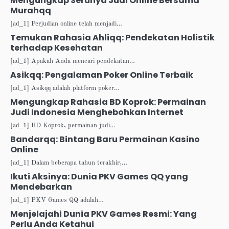
Mengungkap Serunya Judi Online Bersama
Murahqq
[ad_1] Perjudian online telah menjadi…
Temukan Rahasia Ahliqq: Pendekatan Holistik
terhadap Kesehatan
[ad_1] Apakah Anda mencari pendekatan…
Asikqq: Pengalaman Poker Online Terbaik
[ad_1] Asikqq adalah platform poker…
Mengungkap Rahasia BD Koprok: Permainan
Judi Indonesia Menghebohkan Internet
[ad_1] BD Koprok, permainan judi…
Bandarqq: Bintang Baru Permainan Kasino
Online
[ad_1] Dalam beberapa tahun terakhir,…
Ikuti Aksinya: Dunia PKV Games QQ yang
Mendebarkan
[ad_1] PKV Games QQ adalah…
Menjelajahi Dunia PKV Games Resmi: Yang
Perlu Anda Ketahui