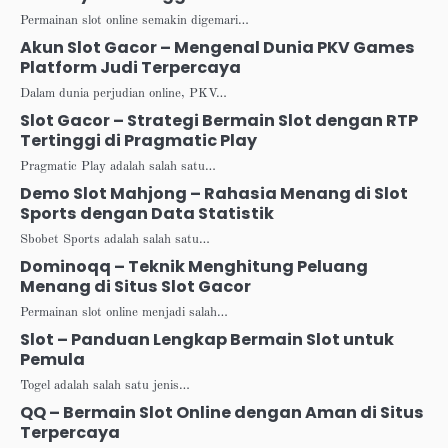
Permainan slot online semakin digemari…
Akun Slot Gacor – Mengenal Dunia PKV Games
Platform Judi Terpercaya
Dalam dunia perjudian online, PKV…
Slot Gacor – Strategi Bermain Slot dengan RTP
Tertinggi di Pragmatic Play
Pragmatic Play adalah salah satu…
Demo Slot Mahjong – Rahasia Menang di Slot
Sports dengan Data Statistik
Sbobet Sports adalah salah satu…
Dominoqq – Teknik Menghitung Peluang
Menang di Situs Slot Gacor
Permainan slot online menjadi salah…
Slot – Panduan Lengkap Bermain Slot untuk
Pemula
Togel adalah salah satu jenis…
QQ – Bermain Slot Online dengan Aman di Situs
Terpercaya