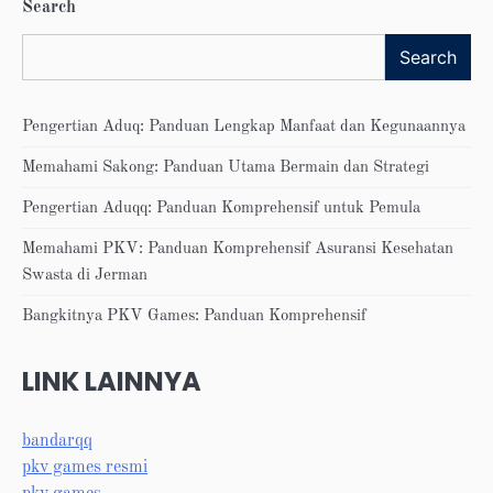
Search
Search
Pengertian Aduq: Panduan Lengkap Manfaat dan Kegunaannya
Memahami Sakong: Panduan Utama Bermain dan Strategi
Pengertian Aduqq: Panduan Komprehensif untuk Pemula
Memahami PKV: Panduan Komprehensif Asuransi Kesehatan
Swasta di Jerman
Bangkitnya PKV Games: Panduan Komprehensif
LINK LAINNYA
bandarqq
pkv games resmi