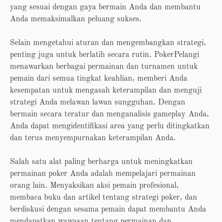
yang sesuai dengan gaya bermain Anda dan membantu
Anda memaksimalkan peluang sukses.
Selain mengetahui aturan dan mengembangkan strategi,
penting juga untuk berlatih secara rutin. PokerPelangi
menawarkan berbagai permainan dan turnamen untuk
pemain dari semua tingkat keahlian, memberi Anda
kesempatan untuk mengasah keterampilan dan menguji
strategi Anda melawan lawan sungguhan. Dengan
bermain secara teratur dan menganalisis gameplay Anda,
Anda dapat mengidentifikasi area yang perlu ditingkatkan
dan terus menyempurnakan keterampilan Anda.
Salah satu alat paling berharga untuk meningkatkan
permainan poker Anda adalah mempelajari permainan
orang lain. Menyaksikan aksi pemain profesional,
membaca buku dan artikel tentang strategi poker, dan
berdiskusi dengan sesama pemain dapat membantu Anda
mendapatkan wawasan tentang permainan dan