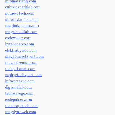
infomatrixhq.com
cubixiosparklab.com
novaevotech.com
innovextechco.com
maglinkgenius.com
magcircuitlab.com
codewavex.com
byteboostco.com
elektrabyteco.com
magconnectxpert.com
truzestgenius.com
techpulsenet.com
zephyrtechxpert.com
infovortexco.com
digizinelab.com
techwavego.com
codepulsex.com
techscopetech.com
magdynoweb.com