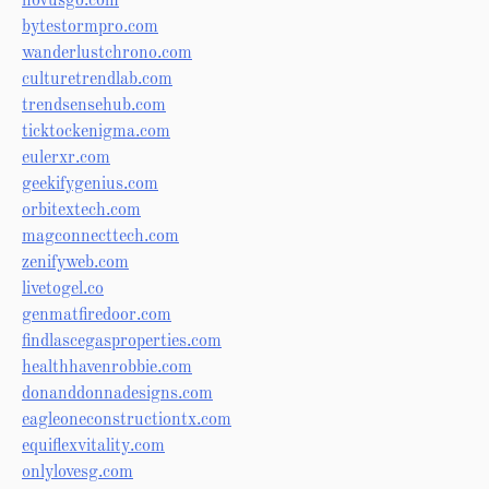
novusgo.com
bytestormpro.com
wanderlustchrono.com
culturetrendlab.com
trendsensehub.com
ticktockenigma.com
eulerxr.com
geekifygenius.com
orbitextech.com
magconnecttech.com
zenifyweb.com
livetogel.co
genmatfiredoor.com
findlascegasproperties.com
healthhavenrobbie.com
donanddonnadesigns.com
eagleoneconstructiontx.com
equiflexvitality.com
onlylovesg.com