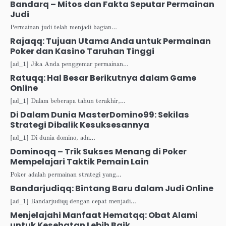
Bandarq – Mitos dan Fakta Seputar Permainan
Judi
Permainan judi telah menjadi bagian…
Rajaqq: Tujuan Utama Anda untuk Permainan
Poker dan Kasino Taruhan Tinggi
[ad_1] Jika Anda penggemar permainan…
Ratuqq: Hal Besar Berikutnya dalam Game
Online
[ad_1] Dalam beberapa tahun terakhir,…
Di Dalam Dunia MasterDomino99: Sekilas
Strategi Dibalik Kesuksesannya
[ad_1] Di dunia domino, ada…
Dominoqq – Trik Sukses Menang di Poker
Mempelajari Taktik Pemain Lain
Poker adalah permainan strategi yang…
Bandarjudiqq: Bintang Baru dalam Judi Online
[ad_1] Bandarjudiqq dengan cepat menjadi…
Menjelajahi Manfaat Hematqq: Obat Alami
untuk Kesehatan Lebih Baik