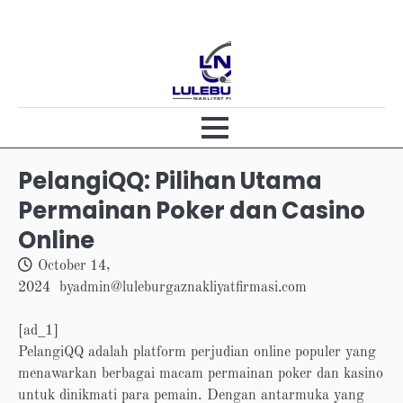
Skip
to
content
PelangiQQ: Pilihan Utama
Permainan Poker dan Casino
Online
October 14,
2024
by
admin@luleburgaznakliyatfirmasi.com
[ad_1]
PelangiQQ adalah platform perjudian online populer yang
menawarkan berbagai macam permainan poker dan kasino
untuk dinikmati para pemain. Dengan antarmuka yang