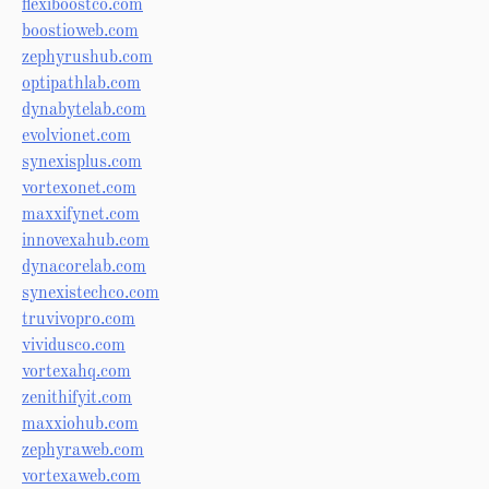
flexiboostco.com
boostioweb.com
zephyrushub.com
optipathlab.com
dynabytelab.com
evolvionet.com
synexisplus.com
vortexonet.com
maxxifynet.com
innovexahub.com
dynacorelab.com
synexistechco.com
truvivopro.com
vividusco.com
vortexahq.com
zenithifyit.com
maxxiohub.com
zephyraweb.com
vortexaweb.com