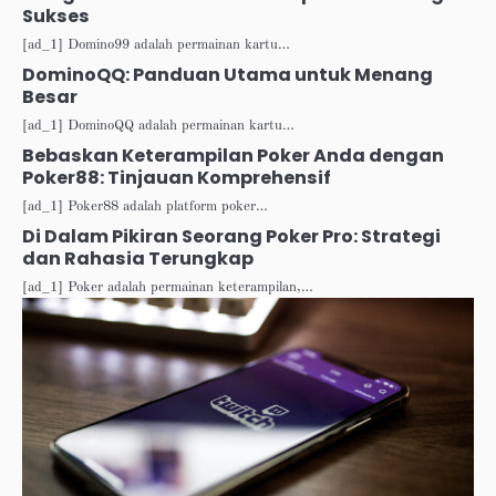
Sukses
[ad_1] Domino99 adalah permainan kartu…
DominoQQ: Panduan Utama untuk Menang
Besar
[ad_1] DominoQQ adalah permainan kartu…
Bebaskan Keterampilan Poker Anda dengan
Poker88: Tinjauan Komprehensif
[ad_1] Poker88 adalah platform poker…
Di Dalam Pikiran Seorang Poker Pro: Strategi
dan Rahasia Terungkap
[ad_1] Poker adalah permainan keterampilan,…