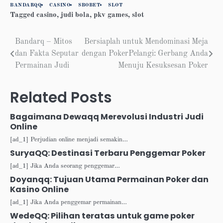
BANDARQQ
CASINO
SBOBET
SLOT
Tagged
casino
,
judi bola
,
pkv games
,
slot
Post
Bandarq – Mitos
Bersiaplah untuk Mendominasi Meja
dan Fakta Seputar
dengan PokerPelangi: Gerbang Anda
navigation
Permainan Judi
Menuju Kesuksesan Poker
Related Posts
Bagaimana Dewaqq Merevolusi Industri Judi
Online
[ad_1] Perjudian online menjadi semakin…
SuryaQQ: Destinasi Terbaru Penggemar Poker
[ad_1] Jika Anda seorang penggemar…
Doyanqq: Tujuan Utama Permainan Poker dan
Kasino Online
[ad_1] Jika Anda penggemar permainan…
WedeQQ: Pilihan teratas untuk game poker