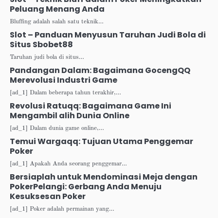
Peluang Menang Anda
Bluffing adalah salah satu teknik…
Slot – Panduan Menyusun Taruhan Judi Bola di
Situs Sbobet88
Taruhan judi bola di situs…
Pandangan Dalam: Bagaimana GocengQQ
Merevolusi Industri Game
[ad_1] Dalam beberapa tahun terakhir,…
Revolusi Ratuqq: Bagaimana Game Ini
Mengambil alih Dunia Online
[ad_1] Dalam dunia game online,…
Temui Wargaqq: Tujuan Utama Penggemar
Poker
[ad_1] Apakah Anda seorang penggemar…
Bersiaplah untuk Mendominasi Meja dengan
PokerPelangi: Gerbang Anda Menuju
Kesuksesan Poker
[ad_1] Poker adalah permainan yang…