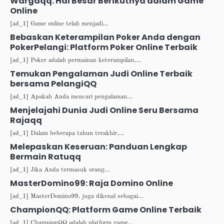
Wargaqq: Hal Besar Berikutnya dalam Game
Online
[ad_1] Game online telah menjadi…
Bebaskan Keterampilan Poker Anda dengan
PokerPelangi: Platform Poker Online Terbaik
[ad_1] Poker adalah permainan keterampilan,…
Temukan Pengalaman Judi Online Terbaik
bersama PelangiQQ
[ad_1] Apakah Anda mencari pengalaman…
Menjelajahi Dunia Judi Online Seru Bersama
Rajaqq
[ad_1] Dalam beberapa tahun terakhir,…
Melepaskan Keseruan: Panduan Lengkap
Bermain Ratuqq
[ad_1] Jika Anda termasuk orang…
MasterDomino99: Raja Domino Online
[ad_1] MasterDomino99, juga dikenal sebagai…
ChampionQQ: Platform Game Online Terbaik
[ad_1] ChampionQQ adalah platform game…