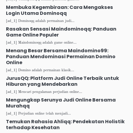
Membuka Kegembiraan: Cara Mengakses
Login Utama Dominoqq
[ad_1] Dominoqq adalah permainan judi…
Rasakan Sensasi Maindominoqq: Panduan
Game Online Populer
[ad_1] Maindominoqq adalah game online…
Menang Besar Bersama Maindomino99:
Panduan Mendominasi Permainan Domino
Online
[ad_1] Domino adalah permainan klasik…
JurusQQ: Platform Judi Online Terbaik untuk
Hiburan yang Mendebarkan
[ad_1] Mencari pengalaman perjudian online…
Mengungkap Serunya Judi Online Bersama
Murahqq
[ad_1] Perjudian online telah menjadi…
Temukan Rahasia Ahliqq: Pendekatan Holistik
terhadap Kesehatan