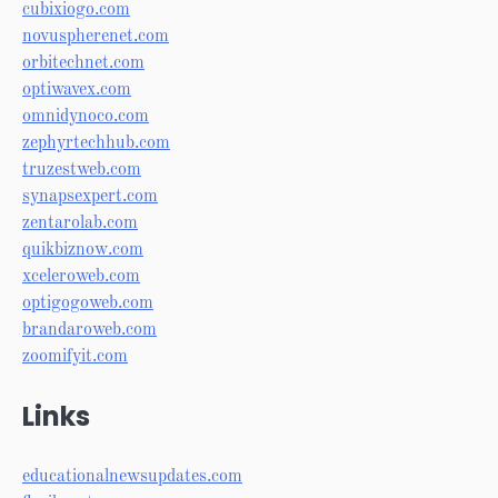
cubixiogo.com
novuspherenet.com
orbitechnet.com
optiwavex.com
omnidynoco.com
zephyrtechhub.com
truzestweb.com
synapsexpert.com
zentarolab.com
quikbiznow.com
xceleroweb.com
optigogoweb.com
brandaroweb.com
zoomifyit.com
Links
educationalnewsupdates.com