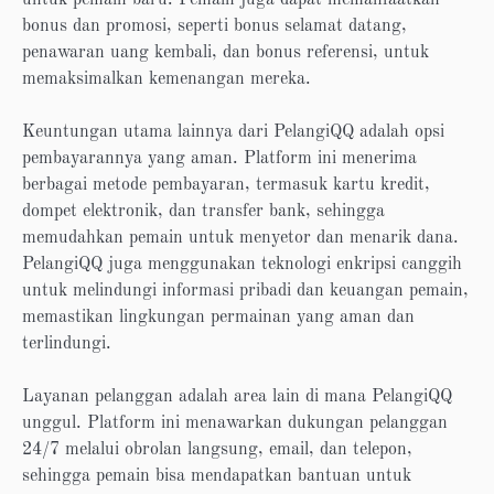
untuk pemain baru. Pemain juga dapat memanfaatkan
bonus dan promosi, seperti bonus selamat datang,
penawaran uang kembali, dan bonus referensi, untuk
memaksimalkan kemenangan mereka.
Keuntungan utama lainnya dari PelangiQQ adalah opsi
pembayarannya yang aman. Platform ini menerima
berbagai metode pembayaran, termasuk kartu kredit,
dompet elektronik, dan transfer bank, sehingga
memudahkan pemain untuk menyetor dan menarik dana.
PelangiQQ juga menggunakan teknologi enkripsi canggih
untuk melindungi informasi pribadi dan keuangan pemain,
memastikan lingkungan permainan yang aman dan
terlindungi.
Layanan pelanggan adalah area lain di mana PelangiQQ
unggul. Platform ini menawarkan dukungan pelanggan
24/7 melalui obrolan langsung, email, dan telepon,
sehingga pemain bisa mendapatkan bantuan untuk