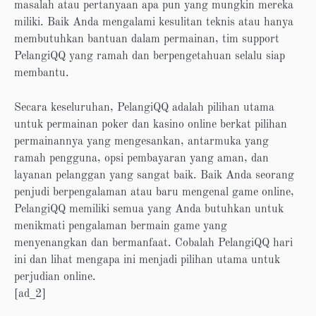
masalah atau pertanyaan apa pun yang mungkin mereka
miliki. Baik Anda mengalami kesulitan teknis atau hanya
membutuhkan bantuan dalam permainan, tim support
PelangiQQ yang ramah dan berpengetahuan selalu siap
membantu.
Secara keseluruhan, PelangiQQ adalah pilihan utama
untuk permainan poker dan kasino online berkat pilihan
permainannya yang mengesankan, antarmuka yang
ramah pengguna, opsi pembayaran yang aman, dan
layanan pelanggan yang sangat baik. Baik Anda seorang
penjudi berpengalaman atau baru mengenal game online,
PelangiQQ memiliki semua yang Anda butuhkan untuk
menikmati pengalaman bermain game yang
menyenangkan dan bermanfaat. Cobalah PelangiQQ hari
ini dan lihat mengapa ini menjadi pilihan utama untuk
perjudian online.
[ad_2]