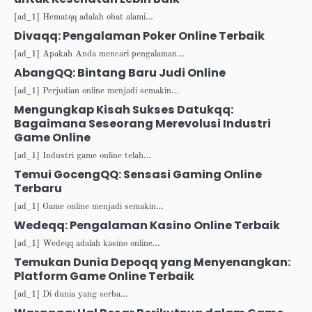
[ad_1] Hematqq adalah obat alami…
Divaqq: Pengalaman Poker Online Terbaik
[ad_1] Apakah Anda mencari pengalaman…
AbangQQ: Bintang Baru Judi Online
[ad_1] Perjudian online menjadi semakin…
Mengungkap Kisah Sukses Datukqq:
Bagaimana Seseorang Merevolusi Industri
Game Online
[ad_1] Industri game online telah…
Temui GocengQQ: Sensasi Gaming Online
Terbaru
[ad_1] Game online menjadi semakin…
Wedeqq: Pengalaman Kasino Online Terbaik
[ad_1] Wedeqq adalah kasino online…
Temukan Dunia Depoqq yang Menyenangkan:
Platform Game Online Terbaik
[ad_1] Di dunia yang serba…