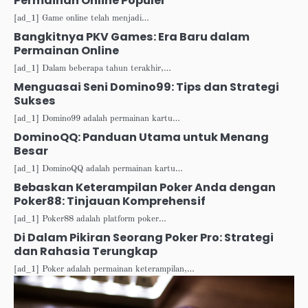
Permainan Online Populer
[ad_1] Game online telah menjadi…
Bangkitnya PKV Games: Era Baru dalam
Permainan Online
[ad_1] Dalam beberapa tahun terakhir,…
Menguasai Seni Domino99: Tips dan Strategi
Sukses
[ad_1] Domino99 adalah permainan kartu…
DominoQQ: Panduan Utama untuk Menang
Besar
[ad_1] DominoQQ adalah permainan kartu…
Bebaskan Keterampilan Poker Anda dengan
Poker88: Tinjauan Komprehensif
[ad_1] Poker88 adalah platform poker…
Di Dalam Pikiran Seorang Poker Pro: Strategi
dan Rahasia Terungkap
[ad_1] Poker adalah permainan keterampilan,…