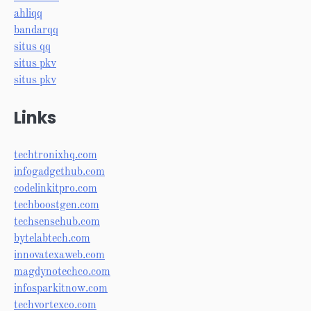
ahliqq
bandarqq
situs qq
situs pkv
situs pkv
Links
techtronixhq.com
infogadgethub.com
codelinkitpro.com
techboostgen.com
techsensehub.com
bytelabtech.com
innovatexaweb.com
magdynotechco.com
infosparkitnow.com
techvortexco.com