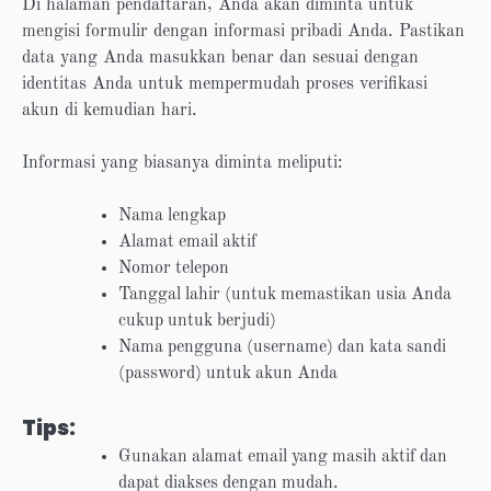
Di halaman pendaftaran, Anda akan diminta untuk
mengisi formulir dengan informasi pribadi Anda. Pastikan
data yang Anda masukkan benar dan sesuai dengan
identitas Anda untuk mempermudah proses verifikasi
akun di kemudian hari.
Informasi yang biasanya diminta meliputi:
Nama lengkap
Alamat email aktif
Nomor telepon
Tanggal lahir (untuk memastikan usia Anda
cukup untuk berjudi)
Nama pengguna (username) dan kata sandi
(password) untuk akun Anda
Tips:
Gunakan alamat email yang masih aktif dan
dapat diakses dengan mudah.