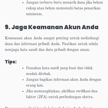
Jangan terburu-buru menarik dana jika belum
cukup atau belum memenuhi batas penarikan
minimum.
9. Jaga Keamanan Akun Anda
Keamanan akun Anda sangat penting untuk melindungi
dana dan informasi pribadi Anda. Pastikan untuk selalu
menjaga kata sandi dan data pribadi dengan aman.
Tips:
Gunakan kata sandi yang kuat dan tidak
mudah ditebak.
Jangan bagikan informasi akun Anda dengan
orang lain.
Jika memungkinkan, aktifkan verifikasi dua
faktor (2FA) untuk perlindungan ekstra.