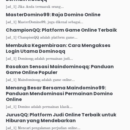
[ad_1] Jika Anda termasuk orang…
MasterDomino99: Raja Domino Online
[ad_1] MasterDomino99, juga dikenal sebagai…
ChampionQQ: Platform Game Online Terbaik
[ad_1] ChampionQQ adalah platform game…
Membuka Kegembiraan: Cara Mengakses
Login Utama Dominoqq
[ad_1] Dominoqq adalah permainan judi…
Rasakan Sensasi Maindominoqq: Panduan
Game Online Populer
[ad_1] Maindominoqq adalah game online…
Menang Besar Bersama Maindomino99:
Panduan Mendominasi Permainan Domino
Online
[ad_1] Domino adalah permainan klasik…
JurusQQ: Platform Judi Online Terbaik untuk
Hiburan yang Mendebarkan
[ad_1] Mencari pengalaman perjudian online…