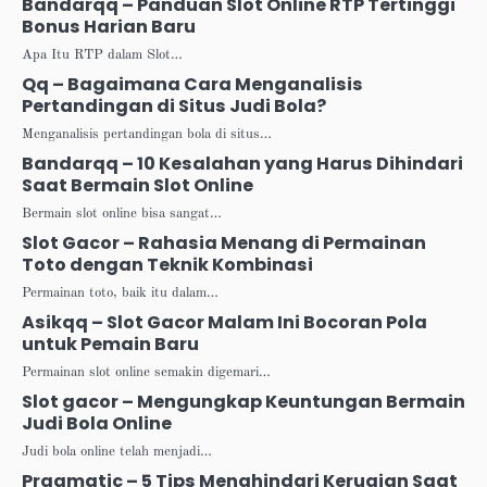
Bandarqq – Panduan Slot Online RTP Tertinggi
Bonus Harian Baru
Apa Itu RTP dalam Slot…
Qq – Bagaimana Cara Menganalisis
Pertandingan di Situs Judi Bola?
Menganalisis pertandingan bola di situs…
Bandarqq – 10 Kesalahan yang Harus Dihindari
Saat Bermain Slot Online
Bermain slot online bisa sangat…
Slot Gacor – Rahasia Menang di Permainan
Toto dengan Teknik Kombinasi
Permainan toto, baik itu dalam…
Asikqq – Slot Gacor Malam Ini Bocoran Pola
untuk Pemain Baru
Permainan slot online semakin digemari…
Slot gacor – Mengungkap Keuntungan Bermain
Judi Bola Online
Judi bola online telah menjadi…
Pragmatic – 5 Tips Menghindari Kerugian Saat