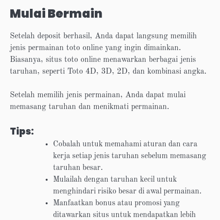
Mulai Bermain
Setelah deposit berhasil, Anda dapat langsung memilih
jenis permainan toto online yang ingin dimainkan.
Biasanya, situs toto online menawarkan berbagai jenis
taruhan, seperti Toto 4D, 3D, 2D, dan kombinasi angka.
Setelah memilih jenis permainan, Anda dapat mulai
memasang taruhan dan menikmati permainan.
Tips:
Cobalah untuk memahami aturan dan cara
kerja setiap jenis taruhan sebelum memasang
taruhan besar.
Mulailah dengan taruhan kecil untuk
menghindari risiko besar di awal permainan.
Manfaatkan bonus atau promosi yang
ditawarkan situs untuk mendapatkan lebih