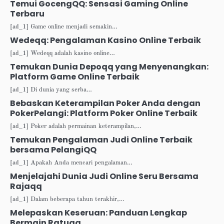
Temui GocengQQ: Sensasi Gaming Online
Terbaru
[ad_1] Game online menjadi semakin…
Wedeqq: Pengalaman Kasino Online Terbaik
[ad_1] Wedeqq adalah kasino online…
Temukan Dunia Depoqq yang Menyenangkan:
Platform Game Online Terbaik
[ad_1] Di dunia yang serba…
Bebaskan Keterampilan Poker Anda dengan
PokerPelangi: Platform Poker Online Terbaik
[ad_1] Poker adalah permainan keterampilan,…
Temukan Pengalaman Judi Online Terbaik
bersama PelangiQQ
[ad_1] Apakah Anda mencari pengalaman…
Menjelajahi Dunia Judi Online Seru Bersama
Rajaqq
[ad_1] Dalam beberapa tahun terakhir,…
Melepaskan Keseruan: Panduan Lengkap
Bermain Ratuqq