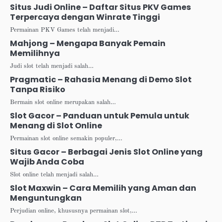
Situs Judi Online – Daftar Situs PKV Games
Terpercaya dengan Winrate Tinggi
Permainan PKV Games telah menjadi…
Mahjong – Mengapa Banyak Pemain
Memilihnya
Judi slot telah menjadi salah…
Pragmatic – Rahasia Menang di Demo Slot
Tanpa Risiko
Bermain slot online merupakan salah…
Slot Gacor – Panduan untuk Pemula untuk
Menang di Slot Online
Permainan slot online semakin populer,…
Situs Gacor – Berbagai Jenis Slot Online yang
Wajib Anda Coba
Slot online telah menjadi salah…
Slot Maxwin – Cara Memilih yang Aman dan
Menguntungkan
Perjudian online, khususnya permainan slot,…