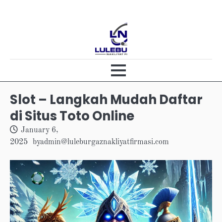
Skip
to
content
Slot – Langkah Mudah Daftar
di Situs Toto Online
January 6,
2025
by
admin@luleburgaznakliyatfirmasi.com