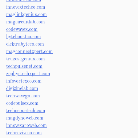
innovextechco.com
maglinkgenius.com
magcircuitlab.com
codewavex.com
byteboostco.com
elektrabyteco.com
magconnectxpert.com
truzestgenius.com
techpulsenet.com
zephyrtechxpert.com
infovortexco.com
digizinelab.com
techwavego.com
codepulsex.com
techscopetech.com
magdynoweb.com
innovexaroweb.com
techreviveco.com