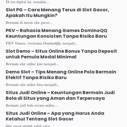
Di era digital ini, semakin…
Slot PG – Cara Menang Terus di Slot Gacor,
Apakah Itu Mungkin?
Bermain di mesin slot gacor…
PKV – Rahasia Menang Games DominoQQ
Keuntungan Konsisten Tanpa Risiko Baru
PKV Games, terutama DominoQQ, menjadi…
Slot Demo – Situs Online Bonus Tanpa Deposit
untuk Pemula Modal Minimal
Bermain slot online kini menjadi…
Demo Slot – Tips Menang Online Pola Bermain
Efektif Tanpa Risiko Baru
Bermain slot online bisa menjadi…
Situs Judi Online – Keuntungan Bermain Judi
Bola di Situs yang Aman dan Terpercaya
Bermain judi bola secara online…
Situs Judi Online – Apa yang Harus Anda
Ketahui Tentang Slot Gacor
Slot gacor adalah salah satu…