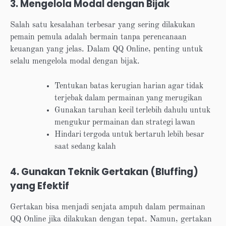
3. Mengelola Modal dengan Bijak
Salah satu kesalahan terbesar yang sering dilakukan
pemain pemula adalah bermain tanpa perencanaan
keuangan yang jelas. Dalam QQ Online, penting untuk
selalu mengelola modal dengan bijak.
Tentukan batas kerugian harian agar tidak
terjebak dalam permainan yang merugikan
Gunakan taruhan kecil terlebih dahulu untuk
mengukur permainan dan strategi lawan
Hindari tergoda untuk bertaruh lebih besar
saat sedang kalah
4. Gunakan Teknik Gertakan (Bluffing)
yang Efektif
Gertakan bisa menjadi senjata ampuh dalam permainan
QQ Online jika dilakukan dengan tepat. Namun, gertakan