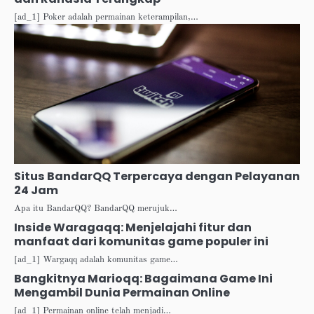
[ad_1] Poker adalah permainan keterampilan,…
Situs BandarQQ Terpercaya dengan Pelayanan
24 Jam
Apa itu BandarQQ? BandarQQ merujuk…
Inside Waragaqq: Menjelajahi fitur dan
manfaat dari komunitas game populer ini
[ad_1] Wargaqq adalah komunitas game…
Bangkitnya Marioqq: Bagaimana Game Ini
Mengambil Dunia Permainan Online
[ad_1] Permainan online telah menjadi…