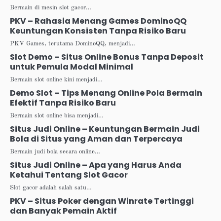
Bermain di mesin slot gacor…
PKV – Rahasia Menang Games DominoQQ
Keuntungan Konsisten Tanpa Risiko Baru
PKV Games, terutama DominoQQ, menjadi…
Slot Demo – Situs Online Bonus Tanpa Deposit
untuk Pemula Modal Minimal
Bermain slot online kini menjadi…
Demo Slot – Tips Menang Online Pola Bermain
Efektif Tanpa Risiko Baru
Bermain slot online bisa menjadi…
Situs Judi Online – Keuntungan Bermain Judi
Bola di Situs yang Aman dan Terpercaya
Bermain judi bola secara online…
Situs Judi Online – Apa yang Harus Anda
Ketahui Tentang Slot Gacor
Slot gacor adalah salah satu…
PKV – Situs Poker dengan Winrate Tertinggi
dan Banyak Pemain Aktif