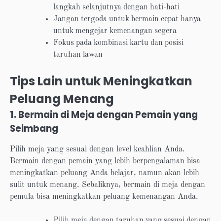
langkah selanjutnya dengan hati-hati
Jangan tergoda untuk bermain cepat hanya
untuk mengejar kemenangan segera
Fokus pada kombinasi kartu dan posisi
taruhan lawan
Tips Lain untuk Meningkatkan
Peluang Menang
1. Bermain di Meja dengan Pemain yang
Seimbang
Pilih meja yang sesuai dengan level keahlian Anda.
Bermain dengan pemain yang lebih berpengalaman bisa
meningkatkan peluang Anda belajar, namun akan lebih
sulit untuk menang. Sebaliknya, bermain di meja dengan
pemula bisa meningkatkan peluang kemenangan Anda.
Pilih meja dengan taruhan yang sesuai dengan