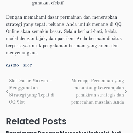
gunakan efektif
Dengan memahami dasar permainan dan menerapkan
strategi yang tepat, peluang Anda untuk menang di QQ
Online akan semakin besar. Selalu berhati-hati, kelola
modal dengan bijak, dan pastikan Anda bermain di situs
terpercaya untuk pengalaman bermain yang aman dan
menyenangkan.
CASINO
SLOT
Post
Slot Gacor Maxwin –
Murniqq: Permainan yang
Menggunakan
menantang keterampilan
navigation
Strategi yang Tepat di
pemikiran strategis dan
QQ Slot
pemecahan masalah Anda
Related Posts
Bagaimana Dewaqq Merevolusi Industri Judi