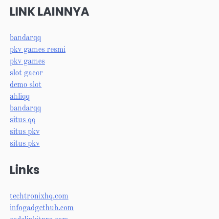
LINK LAINNYA
bandarqq
pkv games resmi
pkv games
slot gacor
demo slot
ahliqq
bandarqq
situs qq
situs pkv
situs pkv
Links
techtronixhq.com
infogadgethub.com