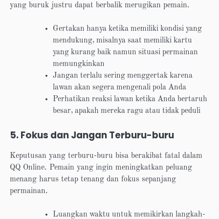
yang buruk justru dapat berbalik merugikan pemain.
Gertakan hanya ketika memiliki kondisi yang
mendukung, misalnya saat memiliki kartu
yang kurang baik namun situasi permainan
memungkinkan
Jangan terlalu sering menggertak karena
lawan akan segera mengenali pola Anda
Perhatikan reaksi lawan ketika Anda bertaruh
besar, apakah mereka ragu atau tidak peduli
5. Fokus dan Jangan Terburu-buru
Keputusan yang terburu-buru bisa berakibat fatal dalam
QQ Online. Pemain yang ingin meningkatkan peluang
menang harus tetap tenang dan fokus sepanjang
permainan.
Luangkan waktu untuk memikirkan langkah-