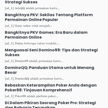
Strategi Sukses
[ad_1] AduQQ adalah permainan kartu…
Bangkitnya PKV: Sekilas Tentang Platform
Permainan Online Populer
[ad_1] Game online telah menjadi…
Bangkitnya PKV Games: Era Baru dalam
Permainan Online
[ad_1] Dalam beberapa tahun terakhir,…
Menguasai Seni Domino99: Tips dan Strategi
Sukses
[ad_1] Domino99 adalah permainan kartu…
DominoQQ: Panduan Utama untuk Menang
Besar
[ad_1] DominoQQ adalah permainan kartu…
Bebaskan Keterampilan Poker Anda dengan
Poker88: Tinjauan Komprehensif
[ad_1] Poker88 adalah platform poker…
Di Dalam Pikiran Seorang Poker Pro: Strategi
dan Rahasia Terungkap