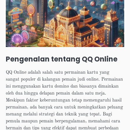
Pengenalan tentang QQ Online
QQ Online adalah salah satu permainan kartu yang
sangat populer di kalangan pemain judi online. Permainan
ini menggunakan kartu domino dan biasanya dimainkan
oleh dua hingga delapan pemain dalam satu meja.
Meskipun faktor keberuntungan tetap memengaruhi hasil
permainan, ada banyak cara untuk meningkatkan peluang
menang melalui strategi dan teknik yang tepat. Bagi
pemula maupun pemain berpengalaman, memahami cara
bermain dan tips yang efektif dapat membuat perbedaan