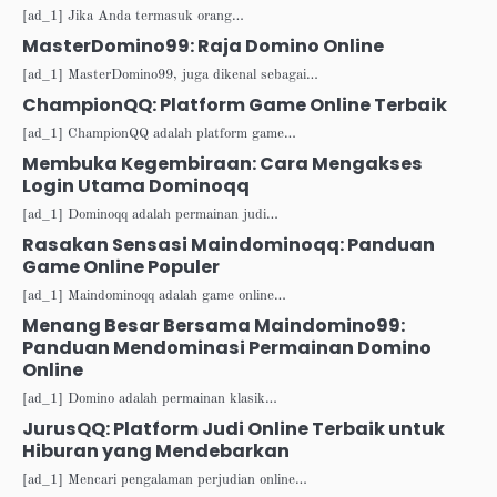
[ad_1] Jika Anda termasuk orang…
MasterDomino99: Raja Domino Online
[ad_1] MasterDomino99, juga dikenal sebagai…
ChampionQQ: Platform Game Online Terbaik
[ad_1] ChampionQQ adalah platform game…
Membuka Kegembiraan: Cara Mengakses
Login Utama Dominoqq
[ad_1] Dominoqq adalah permainan judi…
Rasakan Sensasi Maindominoqq: Panduan
Game Online Populer
[ad_1] Maindominoqq adalah game online…
Menang Besar Bersama Maindomino99:
Panduan Mendominasi Permainan Domino
Online
[ad_1] Domino adalah permainan klasik…
JurusQQ: Platform Judi Online Terbaik untuk
Hiburan yang Mendebarkan
[ad_1] Mencari pengalaman perjudian online…