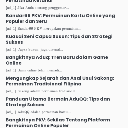
Perlu Anda Ketahui
[ad_1] Jika Anda seorang penggemar…
Bandar66 PKV: Permainan Kartu Online yang
Populer dan Seru
[ad_1] Bandar66 PKV merupakan permainan…
Kuasai Seni Capsa Susun: Tips dan Strategi
Sukses
[ad_1] Capsa Susun, juga dikenal…
Bangkitnya Aduq: Tren Baru dalam Game
Online
[ad_1] Game online telah menjadi…
Mengungkap Sejarah dan Asal Usul Sakong:
Permainan Tradisional Filipina
[ad_1] Sakong adalah permainan tradisional…
Panduan Utama Bermain AduQQ: Tips dan
Strategi Sukses
[ad_1] AduQQ adalah permainan kartu…
Bangkitnya PKV: Sekilas Tentang Platform
Permainan Online Populer