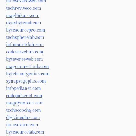
innovexaroweb.com
techreviveco.com
maglinkaro.com
dynabytenet.com
bytesourcepro.com
techspherelab.com
infomatrixlab.com
codeversehub.com
byteverseweb.com
magconnecthub.com
byteboostgenius.com
synapsegoplus.com
infopedianet.com
codepulsenet.com
magdynotech.com
techscopehq.com
digizineplus.com
innovexaro.com
bytesourcelab.com