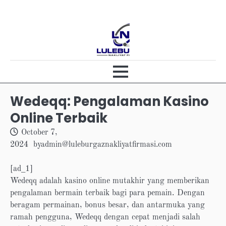
Skip
to
content
Wedeqq: Pengalaman Kasino
Online Terbaik
October 7,
2024
by
admin@luleburgaznakliyatfirmasi.com
[ad_1]
Wedeqq adalah kasino online mutakhir yang memberikan
pengalaman bermain terbaik bagi para pemain. Dengan
beragam permainan, bonus besar, dan antarmuka yang
ramah pengguna, Wedeqq dengan cepat menjadi salah