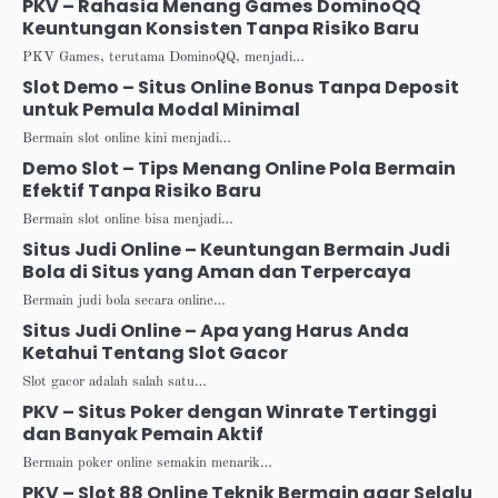
PKV – Rahasia Menang Games DominoQQ
Keuntungan Konsisten Tanpa Risiko Baru
PKV Games, terutama DominoQQ, menjadi…
Slot Demo – Situs Online Bonus Tanpa Deposit
untuk Pemula Modal Minimal
Bermain slot online kini menjadi…
Demo Slot – Tips Menang Online Pola Bermain
Efektif Tanpa Risiko Baru
Bermain slot online bisa menjadi…
Situs Judi Online – Keuntungan Bermain Judi
Bola di Situs yang Aman dan Terpercaya
Bermain judi bola secara online…
Situs Judi Online – Apa yang Harus Anda
Ketahui Tentang Slot Gacor
Slot gacor adalah salah satu…
PKV – Situs Poker dengan Winrate Tertinggi
dan Banyak Pemain Aktif
Bermain poker online semakin menarik…
PKV – Slot 88 Online Teknik Bermain agar Selalu