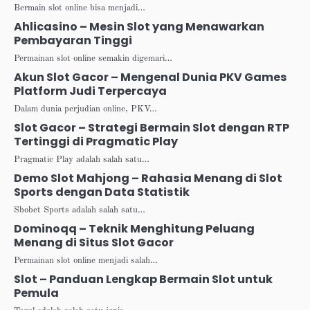
Bermain slot online bisa menjadi…
Ahlicasino – Mesin Slot yang Menawarkan
Pembayaran Tinggi
Permainan slot online semakin digemari…
Akun Slot Gacor – Mengenal Dunia PKV Games
Platform Judi Terpercaya
Dalam dunia perjudian online, PKV…
Slot Gacor – Strategi Bermain Slot dengan RTP
Tertinggi di Pragmatic Play
Pragmatic Play adalah salah satu…
Demo Slot Mahjong – Rahasia Menang di Slot
Sports dengan Data Statistik
Sbobet Sports adalah salah satu…
Dominoqq – Teknik Menghitung Peluang
Menang di Situs Slot Gacor
Permainan slot online menjadi salah…
Slot – Panduan Lengkap Bermain Slot untuk
Pemula