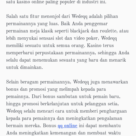
satu kasino online paling populer di industri ini.
Salah satu fitur menonjol dari Wedeqq adalah pilihan
permainannya yang luas. Baik Anda penggemar
permainan meja klasik seperti blackjack dan roulette, atau
lebih menyukai sensasi slot dan video poker, Wedeqq
memiliki sesuatu untuk semua orang. Kasino terus
memperbarui perpustakaan permainannya, sehingga Anda
selalu dapat menemukan sesuatu yang baru dan menarik
untuk dimainkan.
Selain beragam permainannya, Wedeqq juga menawarkan
bonus dan promosi yang melimpah kepada para
pemainnya. Dari bonus sambutan untuk pemain baru,
hingga promosi berkelanjutan untuk pelanggan setia,
Wedeqq selalu mencari cara untuk memberi penghargaan
kepada para pemainnya dan meningkatkan pengalaman
bermain mereka. Bonus
qq online
ini dapat membantu
Anda meningkatkan kemenangan dan membuat waktu