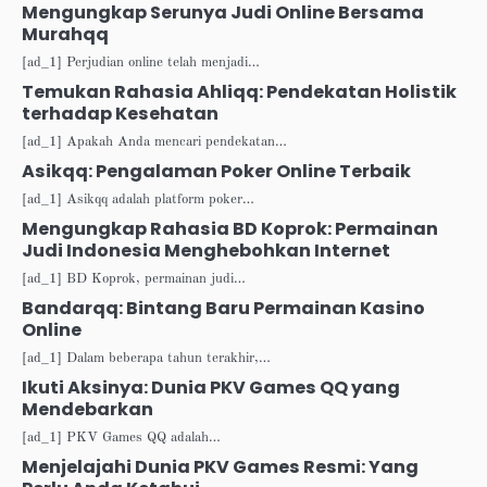
Mengungkap Serunya Judi Online Bersama
Murahqq
[ad_1] Perjudian online telah menjadi…
Temukan Rahasia Ahliqq: Pendekatan Holistik
terhadap Kesehatan
[ad_1] Apakah Anda mencari pendekatan…
Asikqq: Pengalaman Poker Online Terbaik
[ad_1] Asikqq adalah platform poker…
Mengungkap Rahasia BD Koprok: Permainan
Judi Indonesia Menghebohkan Internet
[ad_1] BD Koprok, permainan judi…
Bandarqq: Bintang Baru Permainan Kasino
Online
[ad_1] Dalam beberapa tahun terakhir,…
Ikuti Aksinya: Dunia PKV Games QQ yang
Mendebarkan
[ad_1] PKV Games QQ adalah…
Menjelajahi Dunia PKV Games Resmi: Yang