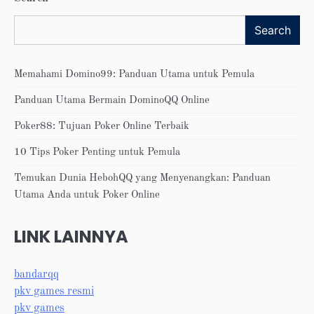
Search
Memahami Domino99: Panduan Utama untuk Pemula
Panduan Utama Bermain DominoQQ Online
Poker88: Tujuan Poker Online Terbaik
10 Tips Poker Penting untuk Pemula
Temukan Dunia HebohQQ yang Menyenangkan: Panduan
Utama Anda untuk Poker Online
LINK LAINNYA
bandarqq
pkv games resmi
pkv games