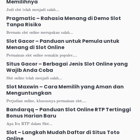
Memilihnya
Judi slot telah menjadi salah…
Pragmatic – Rahasia Menang di Demo Slot
Tanpa Risiko
Bermain slot online merupakan salah…
Slot Gacor – Panduan untuk Pemula untuk
Menang di Slot Online
Permainan slot online semakin populer,…
Situs Gacor – Berbagai Jenis Slot Online yang
Wajib Anda Coba
Slot online telah menjadi salah…
Slot Maxwin – Cara Memilih yang Aman dan
Menguntungkan
Perjudian online, khususnya permainan slot,…
Bandarqq – Panduan Slot Online RTP Tertinggi
Bonus Harian Baru
Apa Itu RTP dalam Slot…
Slot – Langkah Mudah Daftar di Situs Toto
Online