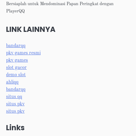
Bersiaplah untuk Mendominasi Papan Peringkat dengan
PlayerQQ
LINK LAINNYA
bandarqq
pkv games resmi
pkv games
slot gacor
demo slot
ahliqq
bandarqq
situs qq
situs pkv
situs pkv
Links