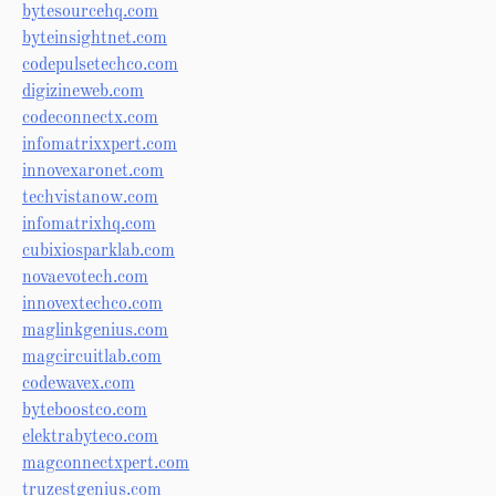
bytesourcehq.com
byteinsightnet.com
codepulsetechco.com
digizineweb.com
codeconnectx.com
infomatrixxpert.com
innovexaronet.com
techvistanow.com
infomatrixhq.com
cubixiosparklab.com
novaevotech.com
innovextechco.com
maglinkgenius.com
magcircuitlab.com
codewavex.com
byteboostco.com
elektrabyteco.com
magconnectxpert.com
truzestgenius.com