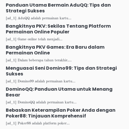
Panduan Utama Bermain AduQQ: Tips dan
Strategi Sukses
[ad_1] AduQQ adalah permainan kartu…
Bangkitnya PKV: Sekilas Tentang Platform
Permainan Online Populer
[ad_1] Game online telah menjadi…
Bangkitnya PKV Games: Era Baru dalam
Permainan Online
[ad_1] Dalam beberapa tahun terakhir,…
Menguasai Seni Domino99: Tips dan Strategi
Sukses
[ad_1] Domino99 adalah permainan kartu…
DominoQQ: Panduan Utama untuk Menang
Besar
[ad_1] DominoQQ adalah permainan kartu…
Bebaskan Keterampilan Poker Anda dengan
Poker88: Tinjauan Komprehensif
[ad_1] Poker88 adalah platform poker…