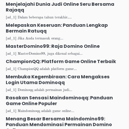
Menjelajahi Dunia Judi Online Seru Bersama
Rajaqq
[ad_1] Dalam beberapa tahun terakhir,…
Melepaskan Keseruan: Panduan Lengkap
Bermain Ratuqq
[ad_1] Jika Anda termasuk orang…
MasterDomino99: Raja Domino Online
[ad_1] MasterDomino99, juga dikenal sebagai…
ChampionQQ: Platform Game Online Terbaik
[ad_1] ChampionQQ adalah platform game…
Membuka Kegembiraan: Cara Mengakses
Login Utama Dominoqq
[ad_1] Dominoqq adalah permainan judi…
Rasakan Sensasi Maindominoqq: Panduan
Game Online Populer
[ad_1] Maindominoqq adalah game online…
Menang Besar Bersama Maindomino99:
Panduan Mendominasi Permainan Domino