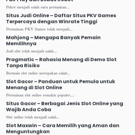
Poker menjadi salah satu permainan…
Situs Judi Online – Daftar Situs PKV Games
Terpercaya dengan Winrate Tinggi
Permainan PKV Games telah menjadi…
Mahjong – Mengapa Banyak Pemain
Memilihnya
Judi slot telah menjadi salah…
Pragmatic – Rahasia Menang di Demo Slot
Tanpa Risiko
Bermain slot online merupakan salah…
Slot Gacor – Panduan untuk Pemula untuk
Menang di Slot Online
Permainan slot online semakin populer,…
Situs Gacor – Berbagai Jenis Slot Online yang
Wajib Anda Coba
Slot online telah menjadi salah…
Slot Maxwin – Cara Memilih yang Aman dan
Menguntungkan