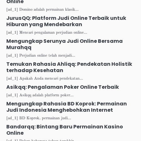
Online
[ad_1] Domino adalah permainan klasik…
JurusQQ: Platform Judi Online Terbaik untuk
Hiburan yang Mendebarkan
[ad_1] Mencari pengalaman perjudian online…
Mengungkap Serunya Judi Online Bersama
Murahqq
[ad_1] Perjudian online telah menjadi…
Temukan Rahasia Ahliqq: Pendekatan Holistik
terhadap Kesehatan
[ad_1] Apakah Anda mencari pendekatan…
Asikqq: Pengalaman Poker Online Terbaik
[ad_1] Asikqq adalah platform poker…
Mengungkap Rahasia BD Koprok: Permainan
Judi Indonesia Menghebohkan Internet
[ad_1] BD Koprok, permainan judi…
Bandarqq: Bintang Baru Permainan Kasino
Online