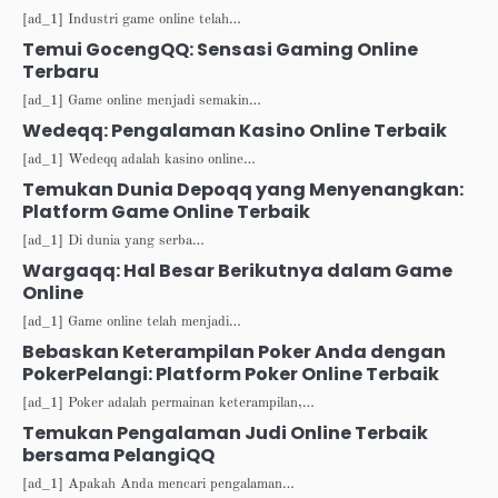
[ad_1] Industri game online telah…
Temui GocengQQ: Sensasi Gaming Online
Terbaru
[ad_1] Game online menjadi semakin…
Wedeqq: Pengalaman Kasino Online Terbaik
[ad_1] Wedeqq adalah kasino online…
Temukan Dunia Depoqq yang Menyenangkan:
Platform Game Online Terbaik
[ad_1] Di dunia yang serba…
Wargaqq: Hal Besar Berikutnya dalam Game
Online
[ad_1] Game online telah menjadi…
Bebaskan Keterampilan Poker Anda dengan
PokerPelangi: Platform Poker Online Terbaik
[ad_1] Poker adalah permainan keterampilan,…
Temukan Pengalaman Judi Online Terbaik
bersama PelangiQQ
[ad_1] Apakah Anda mencari pengalaman…