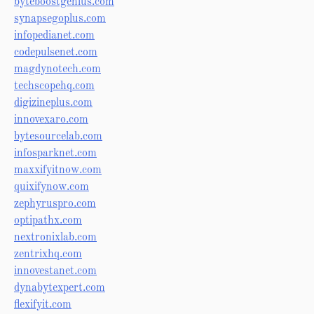
byteboostgenius.com
synapsegoplus.com
infopedianet.com
codepulsenet.com
magdynotech.com
techscopehq.com
digizineplus.com
innovexaro.com
bytesourcelab.com
infosparknet.com
maxxifyitnow.com
quixifynow.com
zephyruspro.com
optipathx.com
nextronixlab.com
zentrixhq.com
innovestanet.com
dynabytexpert.com
flexifyit.com