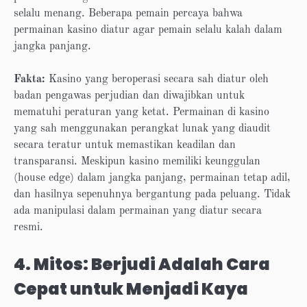
selalu menang. Beberapa pemain percaya bahwa
permainan kasino diatur agar pemain selalu kalah dalam
jangka panjang.
Fakta:
Kasino yang beroperasi secara sah diatur oleh
badan pengawas perjudian dan diwajibkan untuk
mematuhi peraturan yang ketat. Permainan di kasino
yang sah menggunakan perangkat lunak yang diaudit
secara teratur untuk memastikan keadilan dan
transparansi. Meskipun kasino memiliki keunggulan
(house edge) dalam jangka panjang, permainan tetap adil,
dan hasilnya sepenuhnya bergantung pada peluang. Tidak
ada manipulasi dalam permainan yang diatur secara
resmi.
4. Mitos: Berjudi Adalah Cara
Cepat untuk Menjadi Kaya