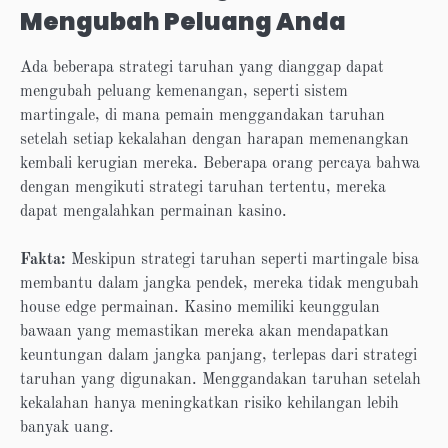
Mengubah Peluang Anda
Ada beberapa strategi taruhan yang dianggap dapat
mengubah peluang kemenangan, seperti sistem
martingale, di mana pemain menggandakan taruhan
setelah setiap kekalahan dengan harapan memenangkan
kembali kerugian mereka. Beberapa orang percaya bahwa
dengan mengikuti strategi taruhan tertentu, mereka
dapat mengalahkan permainan kasino.
Fakta:
Meskipun strategi taruhan seperti martingale bisa
membantu dalam jangka pendek, mereka tidak mengubah
house edge permainan. Kasino memiliki keunggulan
bawaan yang memastikan mereka akan mendapatkan
keuntungan dalam jangka panjang, terlepas dari strategi
taruhan yang digunakan. Menggandakan taruhan setelah
kekalahan hanya meningkatkan risiko kehilangan lebih
banyak uang.