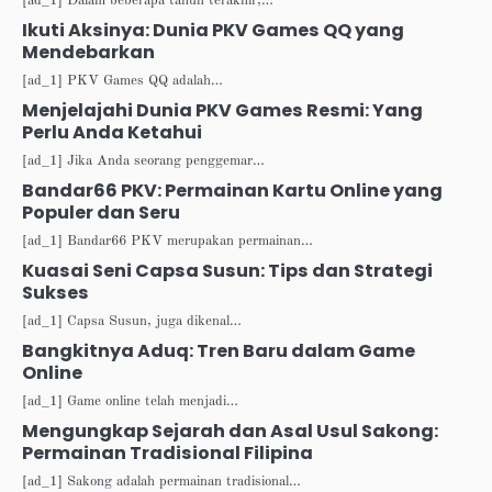
[ad_1] Dalam beberapa tahun terakhir,…
Ikuti Aksinya: Dunia PKV Games QQ yang
Mendebarkan
[ad_1] PKV Games QQ adalah…
Menjelajahi Dunia PKV Games Resmi: Yang
Perlu Anda Ketahui
[ad_1] Jika Anda seorang penggemar…
Bandar66 PKV: Permainan Kartu Online yang
Populer dan Seru
[ad_1] Bandar66 PKV merupakan permainan…
Kuasai Seni Capsa Susun: Tips dan Strategi
Sukses
[ad_1] Capsa Susun, juga dikenal…
Bangkitnya Aduq: Tren Baru dalam Game
Online
[ad_1] Game online telah menjadi…
Mengungkap Sejarah dan Asal Usul Sakong:
Permainan Tradisional Filipina
[ad_1] Sakong adalah permainan tradisional…