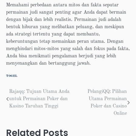
Memahami perbedaan antara mitos dan fakta seputar
permainan judi sangat penting agar Anda dapat bermain
dengan bijak dan lebih realistis. Permainan judi adalah
bentuk hiburan yang melibatkan peluang, dan meskipun
ada strategi tertentu yang dapat membantu,
keberuntungan tetap memainkan peran utama. Dengan
menghindari mitos-mitos yang salah dan fokus pada fakta,
Anda bisa menikmati pengalaman berjudi yang lebih
menyenangkan dan bertanggung jawab.
TOGEL
Post
Rajaqq: Tujuan Utama Anda
PelangiQQ: Pilihan
untuk Permainan Poker dan
Utama Permainan
navigation
Kasino Taruhan Tinggi
Poker dan Casino
Online
Related Posts