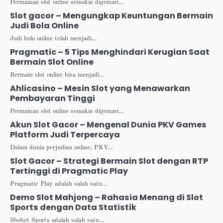
Permainan slot online semakin digemari…
Slot gacor – Mengungkap Keuntungan Bermain
Judi Bola Online
Judi bola online telah menjadi…
Pragmatic – 5 Tips Menghindari Kerugian Saat
Bermain Slot Online
Bermain slot online bisa menjadi…
Ahlicasino – Mesin Slot yang Menawarkan
Pembayaran Tinggi
Permainan slot online semakin digemari…
Akun Slot Gacor – Mengenal Dunia PKV Games
Platform Judi Terpercaya
Dalam dunia perjudian online, PKV…
Slot Gacor – Strategi Bermain Slot dengan RTP
Tertinggi di Pragmatic Play
Pragmatic Play adalah salah satu…
Demo Slot Mahjong – Rahasia Menang di Slot
Sports dengan Data Statistik
Sbobet Sports adalah salah satu…