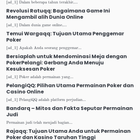
[ad_1] Dalam beberapa tahun terakhir,…
Revolusi Ratuqq: Bagaimana Game Ini
Mengambil alih Dunia Online
[ad_1] Dalam dunia game online,…
Temui Wargaqq: Tujuan Utama Penggemar
Poker
[ad_1] Apakah Anda seorang penggemar…
Bersiaplah untuk Mendominasi Meja dengan
PokerPelangi: Gerbang Anda Menuju
Kesuksesan Poker
[ad_1] Poker adalah permainan yang…
PelangiQQ: Pilihan Utama Permainan Poker dan
Casino Online
[ad_1] PelangiQQ adalah platform perjudian…
Bandarq – Mitos dan Fakta Seputar Permainan
Judi
Permainan judi telah menjadi bagian…
Rajaqq: Tujuan Utama Anda untuk Permainan
Poker dan Kasino Taruhan Tinggi