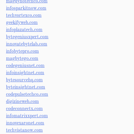
magdynotechco.com
infosparkitnow.com
techvortexco.com
geekifyweb.com
infoplazatech.com
bytegeniusxpert.com
innovatebytelab.com
infobytepro.com
magbytego.com
codegeniusnet.com
infoinsightnet.com
bytesourcehq.com
byteinsightnet.com
codepulsetechco.com
digizineweb.com
codeconnectx.com
infomatrixxpert.com
innovexaronet.com
techvistanow.com