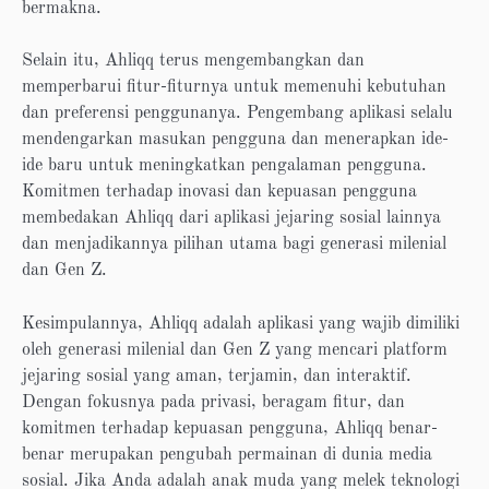
bermakna.
Selain itu, Ahliqq terus mengembangkan dan
memperbarui fitur-fiturnya untuk memenuhi kebutuhan
dan preferensi penggunanya. Pengembang aplikasi selalu
mendengarkan masukan pengguna dan menerapkan ide-
ide baru untuk meningkatkan pengalaman pengguna.
Komitmen terhadap inovasi dan kepuasan pengguna
membedakan Ahliqq dari aplikasi jejaring sosial lainnya
dan menjadikannya pilihan utama bagi generasi milenial
dan Gen Z.
Kesimpulannya, Ahliqq adalah aplikasi yang wajib dimiliki
oleh generasi milenial dan Gen Z yang mencari platform
jejaring sosial yang aman, terjamin, dan interaktif.
Dengan fokusnya pada privasi, beragam fitur, dan
komitmen terhadap kepuasan pengguna, Ahliqq benar-
benar merupakan pengubah permainan di dunia media
sosial. Jika Anda adalah anak muda yang melek teknologi