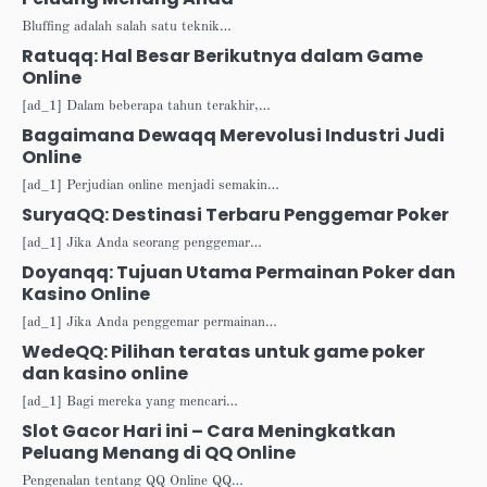
Bluffing adalah salah satu teknik…
Ratuqq: Hal Besar Berikutnya dalam Game
Online
[ad_1] Dalam beberapa tahun terakhir,…
Bagaimana Dewaqq Merevolusi Industri Judi
Online
[ad_1] Perjudian online menjadi semakin…
SuryaQQ: Destinasi Terbaru Penggemar Poker
[ad_1] Jika Anda seorang penggemar…
Doyanqq: Tujuan Utama Permainan Poker dan
Kasino Online
[ad_1] Jika Anda penggemar permainan…
WedeQQ: Pilihan teratas untuk game poker
dan kasino online
[ad_1] Bagi mereka yang mencari…
Slot Gacor Hari ini – Cara Meningkatkan
Peluang Menang di QQ Online
Pengenalan tentang QQ Online QQ…