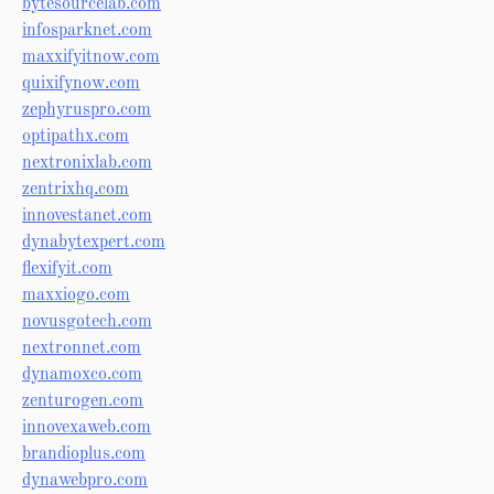
bytesourcelab.com
infosparknet.com
maxxifyitnow.com
quixifynow.com
zephyruspro.com
optipathx.com
nextronixlab.com
zentrixhq.com
innovestanet.com
dynabytexpert.com
flexifyit.com
maxxiogo.com
novusgotech.com
nextronnet.com
dynamoxco.com
zenturogen.com
innovexaweb.com
brandioplus.com
dynawebpro.com