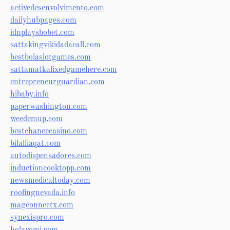
activedesenvolvimento.com
dailyhubpages.com
idnplaysbobet.com
sattakingvikidadacall.com
bestbolaslotgames.com
sattamatkafixedgamehere.com
entrepreneurguardian.com
hibaby.info
paperwashington.com
weedemup.com
bestchancecasino.com
bilalliaqat.com
autodispensadores.com
inductioncooktopp.com
newsmedicaltoday.com
roofingnevada.info
magconnectx.com
synexispro.com
holayomi.com