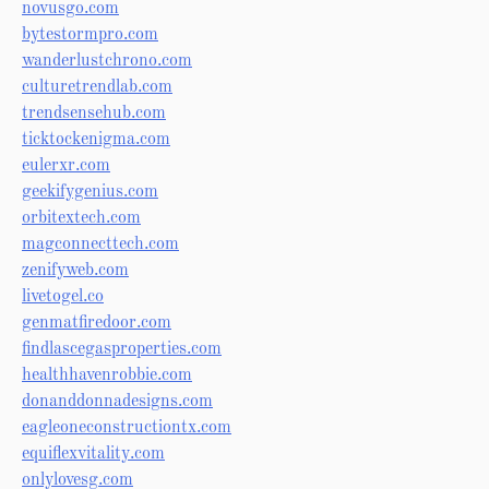
novusgo.com
bytestormpro.com
wanderlustchrono.com
culturetrendlab.com
trendsensehub.com
ticktockenigma.com
eulerxr.com
geekifygenius.com
orbitextech.com
magconnecttech.com
zenifyweb.com
livetogel.co
genmatfiredoor.com
findlascegasproperties.com
healthhavenrobbie.com
donanddonnadesigns.com
eagleoneconstructiontx.com
equiflexvitality.com
onlylovesg.com