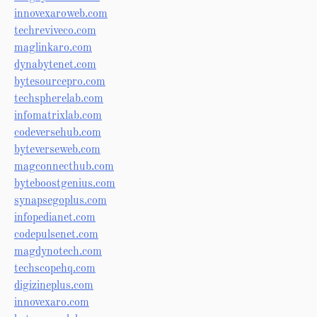
innovexaroweb.com
techreviveco.com
maglinkaro.com
dynabytenet.com
bytesourcepro.com
techspherelab.com
infomatrixlab.com
codeversehub.com
byteverseweb.com
magconnecthub.com
byteboostgenius.com
synapsegoplus.com
infopedianet.com
codepulsenet.com
magdynotech.com
techscopehq.com
digizineplus.com
innovexaro.com