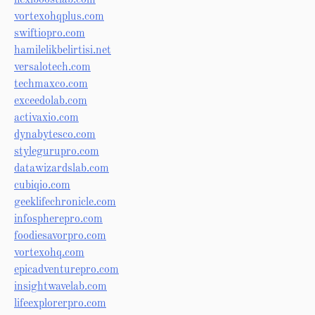
vortexohqplus.com
swiftiopro.com
hamilelikbelirtisi.net
versalotech.com
techmaxco.com
exceedolab.com
activaxio.com
dynabytesco.com
stylegurupro.com
datawizardslab.com
cubiqio.com
geeklifechronicle.com
infospherepro.com
foodiesavorpro.com
vortexohq.com
epicadventurepro.com
insightwavelab.com
lifeexplorerpro.com