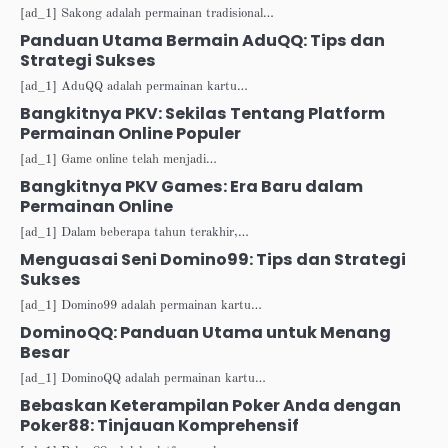
[ad_1] Sakong adalah permainan tradisional…
Panduan Utama Bermain AduQQ: Tips dan
Strategi Sukses
[ad_1] AduQQ adalah permainan kartu…
Bangkitnya PKV: Sekilas Tentang Platform
Permainan Online Populer
[ad_1] Game online telah menjadi…
Bangkitnya PKV Games: Era Baru dalam
Permainan Online
[ad_1] Dalam beberapa tahun terakhir,…
Menguasai Seni Domino99: Tips dan Strategi
Sukses
[ad_1] Domino99 adalah permainan kartu…
DominoQQ: Panduan Utama untuk Menang
Besar
[ad_1] DominoQQ adalah permainan kartu…
Bebaskan Keterampilan Poker Anda dengan
Poker88: Tinjauan Komprehensif