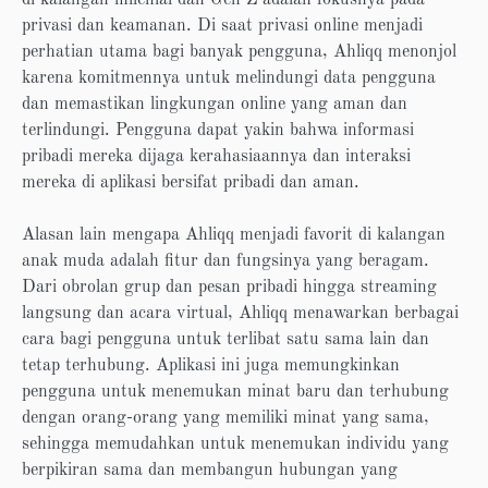
di kalangan milenial dan Gen Z adalah fokusnya pada
privasi dan keamanan. Di saat privasi online menjadi
perhatian utama bagi banyak pengguna, Ahliqq menonjol
karena komitmennya untuk melindungi data pengguna
dan memastikan lingkungan online yang aman dan
terlindungi. Pengguna dapat yakin bahwa informasi
pribadi mereka dijaga kerahasiaannya dan interaksi
mereka di aplikasi bersifat pribadi dan aman.
Alasan lain mengapa Ahliqq menjadi favorit di kalangan
anak muda adalah fitur dan fungsinya yang beragam.
Dari obrolan grup dan pesan pribadi hingga streaming
langsung dan acara virtual, Ahliqq menawarkan berbagai
cara bagi pengguna untuk terlibat satu sama lain dan
tetap terhubung. Aplikasi ini juga memungkinkan
pengguna untuk menemukan minat baru dan terhubung
dengan orang-orang yang memiliki minat yang sama,
sehingga memudahkan untuk menemukan individu yang
berpikiran sama dan membangun hubungan yang