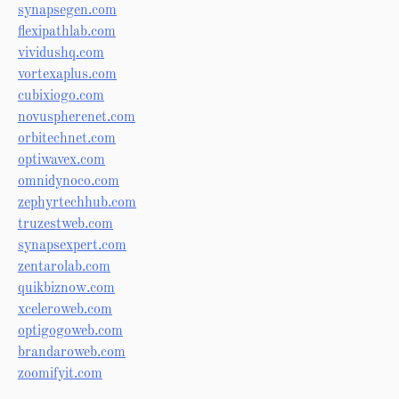
synapsegen.com
flexipathlab.com
vividushq.com
vortexaplus.com
cubixiogo.com
novuspherenet.com
orbitechnet.com
optiwavex.com
omnidynoco.com
zephyrtechhub.com
truzestweb.com
synapsexpert.com
zentarolab.com
quikbiznow.com
xceleroweb.com
optigogoweb.com
brandaroweb.com
zoomifyit.com