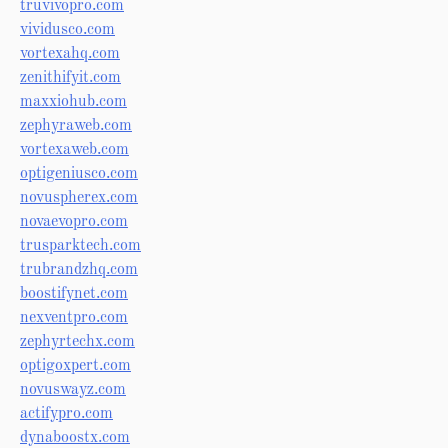
truvivopro.com
vividusco.com
vortexahq.com
zenithifyit.com
maxxiohub.com
zephyraweb.com
vortexaweb.com
optigeniusco.com
novuspherex.com
novaevopro.com
trusparktech.com
trubrandzhq.com
boostifynet.com
nexventpro.com
zephyrtechx.com
optigoxpert.com
novuswayz.com
actifypro.com
dynaboostx.com