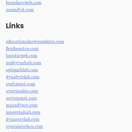
brandaroweb.com
zoomifyit.com
Links
educationalnewsupdates.com
flexiboostco.com
boostioweb.com
zephyrushub.com
optipathlab.com
dynabytelab.com
evolvionet.com
synexisplus.com
vortexonet.com
maxxifynet.com
innovexahub.com
dynacorelab.com
synexistechco.com