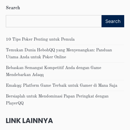
Search
Search
10 Tips Poker Penting untuk Pemula
Temukan Dunia HebohQQ yang Menyenangkan: Panduan
Utama Anda untuk Poker Online
Bebaskan Semangat Kompetitif Anda dengan Game
Mendebarkan Adaqq
Emakqq: Platform Game Terbaik untuk Gamer di Mana Saja
Bersiaplah untuk Mendominasi Papan Peringkat dengan
PlayerQQ
LINK LAINNYA