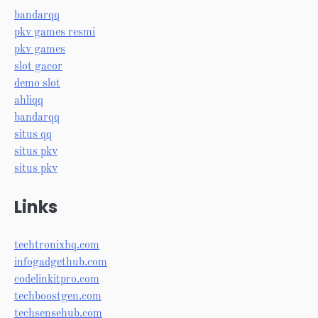
bandarqq
pkv games resmi
pkv games
slot gacor
demo slot
ahliqq
bandarqq
situs qq
situs pkv
situs pkv
Links
techtronixhq.com
infogadgethub.com
codelinkitpro.com
techboostgen.com
techsensehub.com