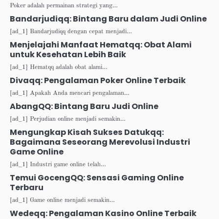
Poker adalah permainan strategi yang…
Bandarjudiqq: Bintang Baru dalam Judi Online
[ad_1] Bandarjudiqq dengan cepat menjadi…
Menjelajahi Manfaat Hematqq: Obat Alami
untuk Kesehatan Lebih Baik
[ad_1] Hematqq adalah obat alami…
Divaqq: Pengalaman Poker Online Terbaik
[ad_1] Apakah Anda mencari pengalaman…
AbangQQ: Bintang Baru Judi Online
[ad_1] Perjudian online menjadi semakin…
Mengungkap Kisah Sukses Datukqq:
Bagaimana Seseorang Merevolusi Industri
Game Online
[ad_1] Industri game online telah…
Temui GocengQQ: Sensasi Gaming Online
Terbaru
[ad_1] Game online menjadi semakin…
Wedeqq: Pengalaman Kasino Online Terbaik