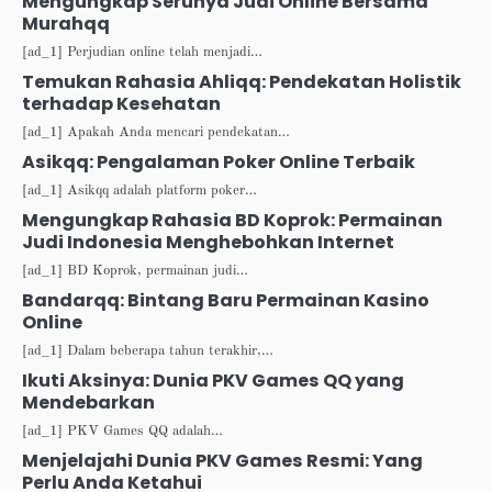
Mengungkap Serunya Judi Online Bersama
Murahqq
[ad_1] Perjudian online telah menjadi…
Temukan Rahasia Ahliqq: Pendekatan Holistik
terhadap Kesehatan
[ad_1] Apakah Anda mencari pendekatan…
Asikqq: Pengalaman Poker Online Terbaik
[ad_1] Asikqq adalah platform poker…
Mengungkap Rahasia BD Koprok: Permainan
Judi Indonesia Menghebohkan Internet
[ad_1] BD Koprok, permainan judi…
Bandarqq: Bintang Baru Permainan Kasino
Online
[ad_1] Dalam beberapa tahun terakhir,…
Ikuti Aksinya: Dunia PKV Games QQ yang
Mendebarkan
[ad_1] PKV Games QQ adalah…
Menjelajahi Dunia PKV Games Resmi: Yang
Perlu Anda Ketahui