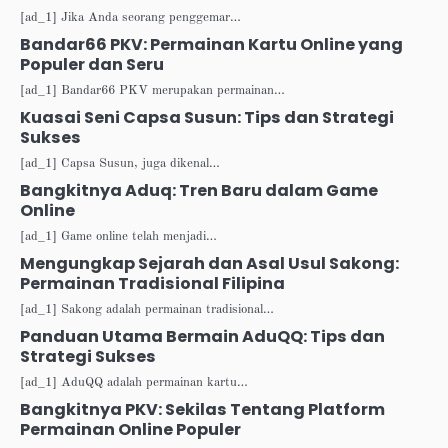
[ad_1] Jika Anda seorang penggemar…
Bandar66 PKV: Permainan Kartu Online yang
Populer dan Seru
[ad_1] Bandar66 PKV merupakan permainan…
Kuasai Seni Capsa Susun: Tips dan Strategi
Sukses
[ad_1] Capsa Susun, juga dikenal…
Bangkitnya Aduq: Tren Baru dalam Game
Online
[ad_1] Game online telah menjadi…
Mengungkap Sejarah dan Asal Usul Sakong:
Permainan Tradisional Filipina
[ad_1] Sakong adalah permainan tradisional…
Panduan Utama Bermain AduQQ: Tips dan
Strategi Sukses
[ad_1] AduQQ adalah permainan kartu…
Bangkitnya PKV: Sekilas Tentang Platform
Permainan Online Populer