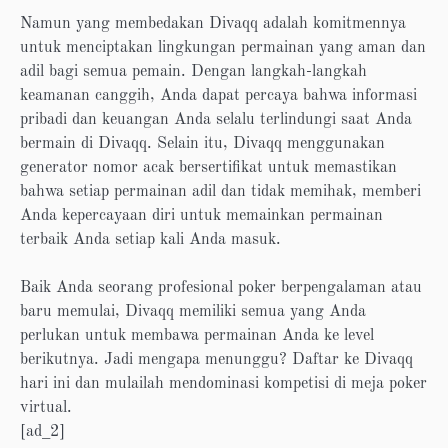
Namun yang membedakan Divaqq adalah komitmennya
untuk menciptakan lingkungan permainan yang aman dan
adil bagi semua pemain. Dengan langkah-langkah
keamanan canggih, Anda dapat percaya bahwa informasi
pribadi dan keuangan Anda selalu terlindungi saat Anda
bermain di Divaqq. Selain itu, Divaqq menggunakan
generator nomor acak bersertifikat untuk memastikan
bahwa setiap permainan adil dan tidak memihak, memberi
Anda kepercayaan diri untuk memainkan permainan
terbaik Anda setiap kali Anda masuk.
Baik Anda seorang profesional poker berpengalaman atau
baru memulai, Divaqq memiliki semua yang Anda
perlukan untuk membawa permainan Anda ke level
berikutnya. Jadi mengapa menunggu? Daftar ke Divaqq
hari ini dan mulailah mendominasi kompetisi di meja poker
virtual.
[ad_2]