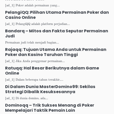
[ad_1] Poker adalah permainan yang…
PelangiQQ: Pilihan Utama Permainan Poker dan
Casino Online
[ad_1] PelangiQQ adalah platform perjudian…
Bandarq – Mitos dan Fakta Seputar Permainan
Judi
Permainan judi telah menjadi bagian…
Rajaqq: Tujuan Utama Anda untuk Permainan
Poker dan Kasino Taruhan Tinggi
[ad_1] Jika Anda penggemar permainan…
Ratuqq: Hal Besar Berikutnya dalam Game
Online
[ad_1] Dalam beberapa tahun terakhir,…
Di Dalam Dunia MasterDomino99: Sekilas
Strategi Dibalik Kesuksesannya
[ad_1] Di dunia domino, ada…
Dominoqq – Trik Sukses Menang di Poker
Mempelajari Taktik Pemain Lain