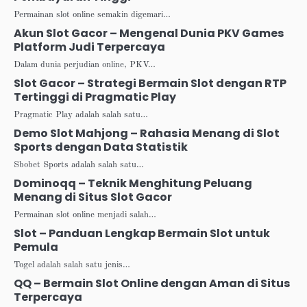
Permainan slot online semakin digemari…
Akun Slot Gacor – Mengenal Dunia PKV Games
Platform Judi Terpercaya
Dalam dunia perjudian online, PKV…
Slot Gacor – Strategi Bermain Slot dengan RTP
Tertinggi di Pragmatic Play
Pragmatic Play adalah salah satu…
Demo Slot Mahjong – Rahasia Menang di Slot
Sports dengan Data Statistik
Sbobet Sports adalah salah satu…
Dominoqq – Teknik Menghitung Peluang
Menang di Situs Slot Gacor
Permainan slot online menjadi salah…
Slot – Panduan Lengkap Bermain Slot untuk
Pemula
Togel adalah salah satu jenis…
QQ – Bermain Slot Online dengan Aman di Situs
Terpercaya