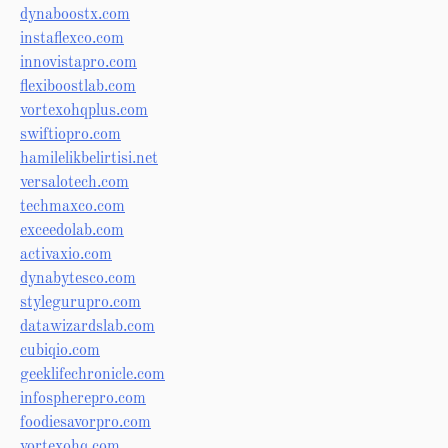
dynaboostx.com
instaflexco.com
innovistapro.com
flexiboostlab.com
vortexohqplus.com
swiftiopro.com
hamilelikbelirtisi.net
versalotech.com
techmaxco.com
exceedolab.com
activaxio.com
dynabytesco.com
stylegurupro.com
datawizardslab.com
cubiqio.com
geeklifechronicle.com
infospherepro.com
foodiesavorpro.com
vortexohq.com