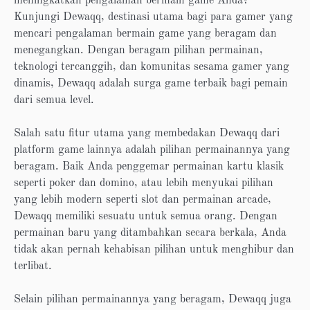
meningkatkan pengalaman bermain game Anda?
Kunjungi Dewaqq, destinasi utama bagi para gamer yang
mencari pengalaman bermain game yang beragam dan
menegangkan. Dengan beragam pilihan permainan,
teknologi tercanggih, dan komunitas sesama gamer yang
dinamis, Dewaqq adalah surga game terbaik bagi pemain
dari semua level.
Salah satu fitur utama yang membedakan Dewaqq dari
platform game lainnya adalah pilihan permainannya yang
beragam. Baik Anda penggemar permainan kartu klasik
seperti poker dan domino, atau lebih menyukai pilihan
yang lebih modern seperti slot dan permainan arcade,
Dewaqq memiliki sesuatu untuk semua orang. Dengan
permainan baru yang ditambahkan secara berkala, Anda
tidak akan pernah kehabisan pilihan untuk menghibur dan
terlibat.
Selain pilihan permainannya yang beragam, Dewaqq juga