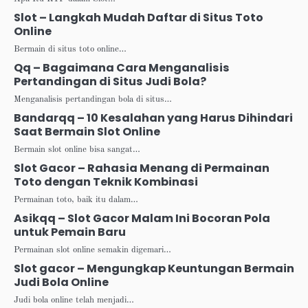
Slot – Langkah Mudah Daftar di Situs Toto
Online
Bermain di situs toto online…
Qq – Bagaimana Cara Menganalisis
Pertandingan di Situs Judi Bola?
Menganalisis pertandingan bola di situs…
Bandarqq – 10 Kesalahan yang Harus Dihindari
Saat Bermain Slot Online
Bermain slot online bisa sangat…
Slot Gacor – Rahasia Menang di Permainan
Toto dengan Teknik Kombinasi
Permainan toto, baik itu dalam…
Asikqq – Slot Gacor Malam Ini Bocoran Pola
untuk Pemain Baru
Permainan slot online semakin digemari…
Slot gacor – Mengungkap Keuntungan Bermain
Judi Bola Online
Judi bola online telah menjadi…