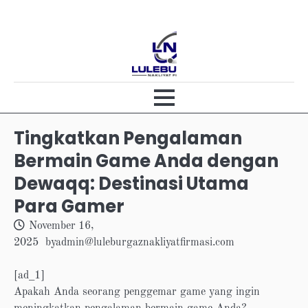
Skip
to
content
Tingkatkan Pengalaman
Bermain Game Anda dengan
Dewaqq: Destinasi Utama
Para Gamer
November 16,
2025
by
admin@luleburgaznakliyatfirmasi.com
[ad_1]
Apakah Anda seorang penggemar game yang ingin