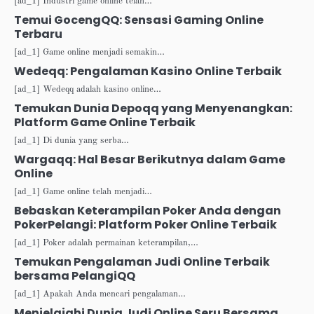
[ad_1] Industri game online telah…
Temui GocengQQ: Sensasi Gaming Online
Terbaru
[ad_1] Game online menjadi semakin…
Wedeqq: Pengalaman Kasino Online Terbaik
[ad_1] Wedeqq adalah kasino online…
Temukan Dunia Depoqq yang Menyenangkan:
Platform Game Online Terbaik
[ad_1] Di dunia yang serba…
Wargaqq: Hal Besar Berikutnya dalam Game
Online
[ad_1] Game online telah menjadi…
Bebaskan Keterampilan Poker Anda dengan
PokerPelangi: Platform Poker Online Terbaik
[ad_1] Poker adalah permainan keterampilan,…
Temukan Pengalaman Judi Online Terbaik
bersama PelangiQQ
[ad_1] Apakah Anda mencari pengalaman…
Menjelajahi Dunia Judi Online Seru Bersama