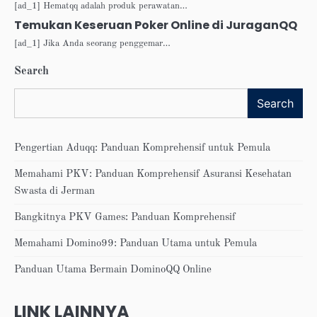
[ad_1] Hematqq adalah produk perawatan…
Temukan Keseruan Poker Online di JuraganQQ
[ad_1] Jika Anda seorang penggemar…
Search
Search
Pengertian Aduqq: Panduan Komprehensif untuk Pemula
Memahami PKV: Panduan Komprehensif Asuransi Kesehatan
Swasta di Jerman
Bangkitnya PKV Games: Panduan Komprehensif
Memahami Domino99: Panduan Utama untuk Pemula
Panduan Utama Bermain DominoQQ Online
LINK LAINNYA