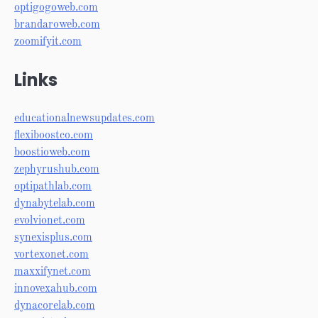
optigogoweb.com
brandaroweb.com
zoomifyit.com
Links
educationalnewsupdates.com
flexiboostco.com
boostioweb.com
zephyrushub.com
optipathlab.com
dynabytelab.com
evolvionet.com
synexisplus.com
vortexonet.com
maxxifynet.com
innovexahub.com
dynacorelab.com