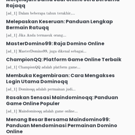
Rajaqq
[ad_1] Dalam beberapa tahun terakhir,…
Melepaskan Keseruan: Panduan Lengkap
Bermain Ratuqq
[ad_1] Jika Anda termasuk orang…
MasterDomino99: Raja Domino Online
[ad_1] MasterDomino99, juga dikenal sebagai…
ChampionQQ: Platform Game Online Terbaik
[ad_1] ChampionQQ adalah platform game…
Membuka Kegembiraan: Cara Mengakses
Login Utama Dominoqq
[ad_1] Dominoqq adalah permainan judi…
Rasakan Sensasi Maindominoqq: Panduan
Game Online Populer
[ad_1] Maindominoqq adalah game online…
Menang Besar Bersama Maindomino99:
Panduan Mendominasi Permainan Domino
Online