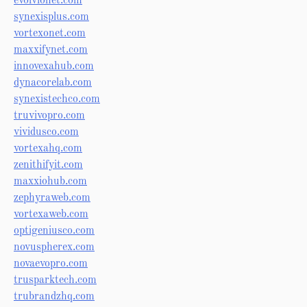
evolvionet.com
synexisplus.com
vortexonet.com
maxxifynet.com
innovexahub.com
dynacorelab.com
synexistechco.com
truvivopro.com
vividusco.com
vortexahq.com
zenithifyit.com
maxxiohub.com
zephyraweb.com
vortexaweb.com
optigeniusco.com
novuspherex.com
novaevopro.com
trusparktech.com
trubrandzhq.com