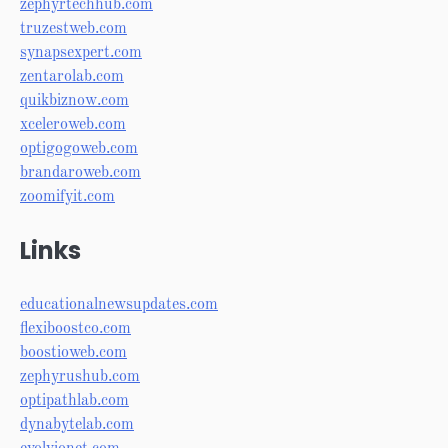
zephyrtechhub.com
truzestweb.com
synapsexpert.com
zentarolab.com
quikbiznow.com
xceleroweb.com
optigogoweb.com
brandaroweb.com
zoomifyit.com
Links
educationalnewsupdates.com
flexiboostco.com
boostioweb.com
zephyrushub.com
optipathlab.com
dynabytelab.com