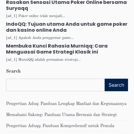
Rasakan Sensasi Utama Poker Online bersama
Suryaqq
[ad_1] Poker online telah menjadi…
IndoQQ: Tujuan utama Anda untuk game poker
dan kasino online Anda
[ad_1] Apakah Anda penggemar game…
Membuka Kunci Rahasia Murniqq: Cara
Menguasai Game Strategi Klasik ini
[ad_1] MurniQQ adalah permainan strategi…
Search
Search
Pengertian Aduq: Panduan Lengkap Manfaat dan Kegunaannya
Memahami Sakong: Panduan Utama Bermain dan Strategi
Pengertian Aduqq: Panduan Komprehensif untuk Pemula