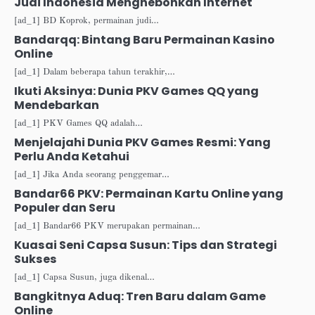
Judi Indonesia Menghebohkan Internet
[ad_1] BD Koprok, permainan judi…
Bandarqq: Bintang Baru Permainan Kasino
Online
[ad_1] Dalam beberapa tahun terakhir,…
Ikuti Aksinya: Dunia PKV Games QQ yang
Mendebarkan
[ad_1] PKV Games QQ adalah…
Menjelajahi Dunia PKV Games Resmi: Yang
Perlu Anda Ketahui
[ad_1] Jika Anda seorang penggemar…
Bandar66 PKV: Permainan Kartu Online yang
Populer dan Seru
[ad_1] Bandar66 PKV merupakan permainan…
Kuasai Seni Capsa Susun: Tips dan Strategi
Sukses
[ad_1] Capsa Susun, juga dikenal…
Bangkitnya Aduq: Tren Baru dalam Game
Online