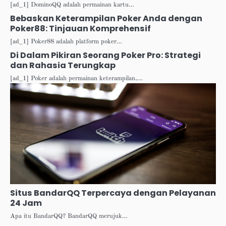
[ad_1] DominoQQ adalah permainan kartu…
Bebaskan Keterampilan Poker Anda dengan
Poker88: Tinjauan Komprehensif
[ad_1] Poker88 adalah platform poker…
Di Dalam Pikiran Seorang Poker Pro: Strategi
dan Rahasia Terungkap
[ad_1] Poker adalah permainan keterampilan,…
Situs BandarQQ Terpercaya dengan Pelayanan
24 Jam
Apa itu BandarQQ? BandarQQ merujuk…