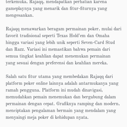
terkemuka, Rajaqq, mendapatkan perhatian karena
gameplaynya yang menarik dan fitur-fiturnya yang
mengesankan.
Rajaqq menawarkan beragam permainan poker, mulai dari
favorit tradisional seperti Texas Hold’em dan Omaha
hingga variasi yang lebih unik seperti Seven-Card Stud
dan Razz. Variasi ini memastikan bahwa pemain dari
semua tingkat keahlian dapat menemukan permainan
yang sesuai dengan preferensi dan keahlian mereka.
Salah satu fitur utama yang membedakan Rajaqq dari
platform poker online lainnya adalah antarmukanya yang
ramah pengguna. Platform ini mudah dinavigasi,
memudahkan pemain menemukan dan bergabung dalam
permainan dengan cepat. Grafiknya ramping dan modern,
menciptakan pengalaman bermain yang mendalam yang
menyaingi meja poker di kehidupan nyata.