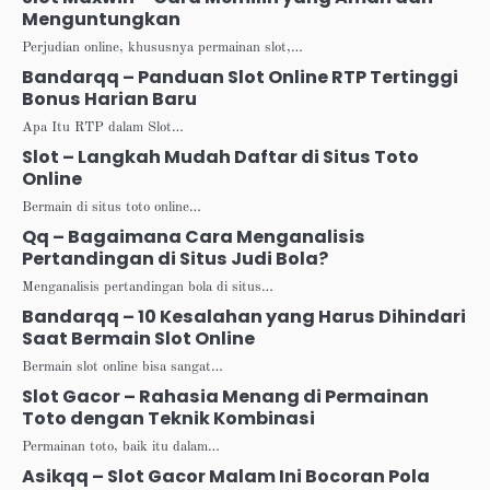
Menguntungkan
Perjudian online, khususnya permainan slot,…
Bandarqq – Panduan Slot Online RTP Tertinggi
Bonus Harian Baru
Apa Itu RTP dalam Slot…
Slot – Langkah Mudah Daftar di Situs Toto
Online
Bermain di situs toto online…
Qq – Bagaimana Cara Menganalisis
Pertandingan di Situs Judi Bola?
Menganalisis pertandingan bola di situs…
Bandarqq – 10 Kesalahan yang Harus Dihindari
Saat Bermain Slot Online
Bermain slot online bisa sangat…
Slot Gacor – Rahasia Menang di Permainan
Toto dengan Teknik Kombinasi
Permainan toto, baik itu dalam…
Asikqq – Slot Gacor Malam Ini Bocoran Pola