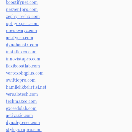
boostifynet.com
nexventpro.com
zephyrtechx.com
optigoxpert.com
novuswayz.com
actifypro.com
dynaboostx.com
instaflexco.com
innovistapro.com
flexiboostlab.com
vortexohqplus.com
swiftiopro.com
hamilelikbelirtisi.net
versalotech.com
techmaxco.com
exceedolab.com
activaxio.com
dynabytesco.com
stylegurupro.com