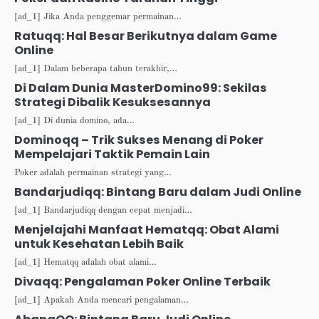
[ad_1] Jika Anda penggemar permainan…
Ratuqq: Hal Besar Berikutnya dalam Game
Online
[ad_1] Dalam beberapa tahun terakhir,…
Di Dalam Dunia MasterDomino99: Sekilas
Strategi Dibalik Kesuksesannya
[ad_1] Di dunia domino, ada…
Dominoqq – Trik Sukses Menang di Poker
Mempelajari Taktik Pemain Lain
Poker adalah permainan strategi yang…
Bandarjudiqq: Bintang Baru dalam Judi Online
[ad_1] Bandarjudiqq dengan cepat menjadi…
Menjelajahi Manfaat Hematqq: Obat Alami
untuk Kesehatan Lebih Baik
[ad_1] Hematqq adalah obat alami…
Divaqq: Pengalaman Poker Online Terbaik
[ad_1] Apakah Anda mencari pengalaman…