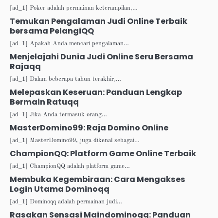
[ad_1] Poker adalah permainan keterampilan,…
Temukan Pengalaman Judi Online Terbaik
bersama PelangiQQ
[ad_1] Apakah Anda mencari pengalaman…
Menjelajahi Dunia Judi Online Seru Bersama
Rajaqq
[ad_1] Dalam beberapa tahun terakhir,…
Melepaskan Keseruan: Panduan Lengkap
Bermain Ratuqq
[ad_1] Jika Anda termasuk orang…
MasterDomino99: Raja Domino Online
[ad_1] MasterDomino99, juga dikenal sebagai…
ChampionQQ: Platform Game Online Terbaik
[ad_1] ChampionQQ adalah platform game…
Membuka Kegembiraan: Cara Mengakses
Login Utama Dominoqq
[ad_1] Dominoqq adalah permainan judi…
Rasakan Sensasi Maindominoqq: Panduan