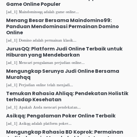
Game Online Populer
[ad_1] Maindominoqq adalah game online…
Menang Besar Bersama Maindomino99:
Panduan Mendominasi Permainan Domino
Online
[ad_1] Domino adalah permainan klasik…
JurusQQ: Platform Judi Online Terbaik untuk
Hiburan yang Mendebarkan
[ad_1] Mencari pengalaman perjudian online…
Mengungkap Serunya Judi Online Bersama
Murahqq
[ad_1] Perjudian online telah menjadi…
Temukan Rahasia Ahliqq: Pendekatan Holistik
terhadap Kesehatan
[ad_1] Apakah Anda mencari pendekatan…
Asikqq: Pengalaman Poker Online Terbaik
[ad_1] Asikqq adalah platform poker…
Mengungkap Rahasia BD Koprok: Permainan