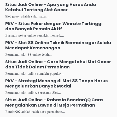
Situs Judi Online – Apa yang Harus Anda
Ketahui Tentang Slot Gacor
Slot gacor adalah salah satu…
PKV – Situs Poker dengan Winrate Tertinggi
dan Banyak Pemain Aktif
Bermain poker online semakin menarik…
PKV – Slot 88 Online Teknik Bermain agar Selalu
Mendapat Kemenangan
Permainan slot 88 online telah…
Situs Judi Online – Cara Mengetahui Slot Gacor
dan Tidak Dalam Permainan
Permainan slot online semakin populer…
PKV – Strategi Menang di Slot 88 Tanpa Harus
Mengeluarkan Banyak Modal
Permainan slot online, terutama Slot…
Situs Judi Online – Rahasia BandarQQ Cara
Mengalahkan Lawan di Meja Permainan
BandarQQ adalah salah satu permainan…