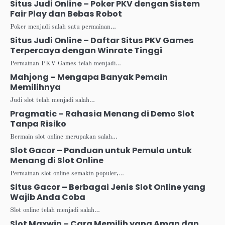
Situs Judi Online – Poker PKV dengan Sistem
Fair Play dan Bebas Robot
Poker menjadi salah satu permainan…
Situs Judi Online – Daftar Situs PKV Games
Terpercaya dengan Winrate Tinggi
Permainan PKV Games telah menjadi…
Mahjong – Mengapa Banyak Pemain
Memilihnya
Judi slot telah menjadi salah…
Pragmatic – Rahasia Menang di Demo Slot
Tanpa Risiko
Bermain slot online merupakan salah…
Slot Gacor – Panduan untuk Pemula untuk
Menang di Slot Online
Permainan slot online semakin populer,…
Situs Gacor – Berbagai Jenis Slot Online yang
Wajib Anda Coba
Slot online telah menjadi salah…
Slot Maxwin – Cara Memilih yang Aman dan