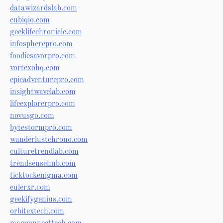
datawizardslab.com
cubiqio.com
geeklifechronicle.com
infospherepro.com
foodiesavorpro.com
vortexohq.com
epicadventurepro.com
insightwavelab.com
lifeexplorerpro.com
novusgo.com
bytestormpro.com
wanderlustchrono.com
culturetrendlab.com
trendsensehub.com
ticktockenigma.com
eulerxr.com
geekifygenius.com
orbitextech.com