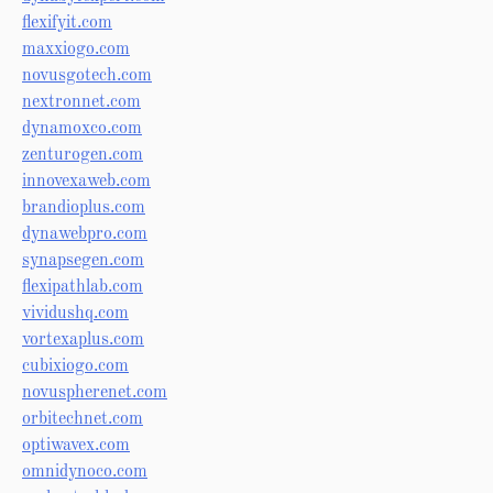
flexifyit.com
maxxiogo.com
novusgotech.com
nextronnet.com
dynamoxco.com
zenturogen.com
innovexaweb.com
brandioplus.com
dynawebpro.com
synapsegen.com
flexipathlab.com
vividushq.com
vortexaplus.com
cubixiogo.com
novuspherenet.com
orbitechnet.com
optiwavex.com
omnidynoco.com