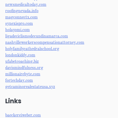
newsmedicaltoday.com
roofingnevada.info
magconnectx.com
synexispro.com
holayomi.com
ligadeciclismodecundinamarca.com
nashvilleworkerscompensationattorney.com
holyfamilycathedralschool.org
londonkiddy.com
ufabetcoaching.biz
davismindfulness.org
millionairebyte.com
fortechday.com
getcaminorealestateusa.xyz
Links
baeckereiweber.com