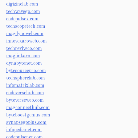
digizinelab.com
techwavego.com
codepulsex.com
techscopetech.com
magdynoweb.com
innovexaroweb.com
techreviveco.com
maglinkaro.com
dynabytenet.com
bytesourcepro.com
techspherelab.com
infomatrixlab.com
codeversehub.com
byteverseweb.com
magconnecthub.com
byteboostgenius.com
synapsegoplus.com
infopedianet.com
codepulsenet.com