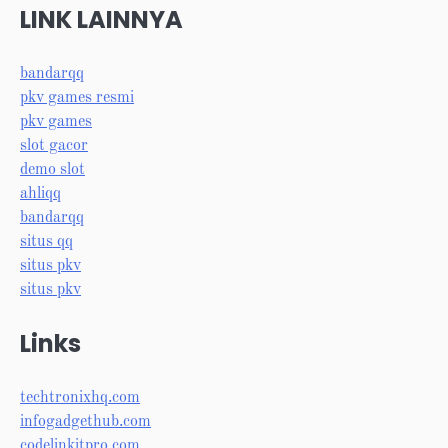
LINK LAINNYA
bandarqq
pkv games resmi
pkv games
slot gacor
demo slot
ahliqq
bandarqq
situs qq
situs pkv
situs pkv
Links
techtronixhq.com
infogadgethub.com
codelinkitpro.com