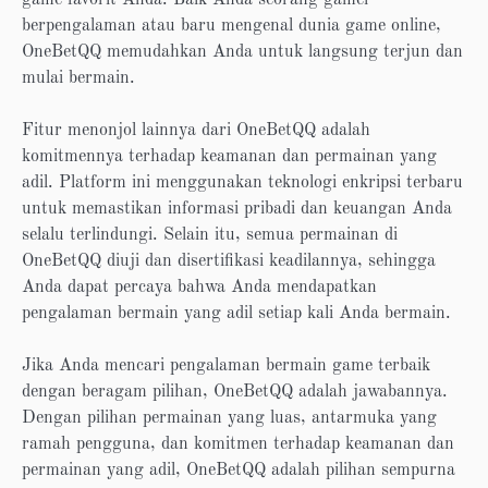
game favorit Anda. Baik Anda seorang gamer
berpengalaman atau baru mengenal dunia game online,
OneBetQQ memudahkan Anda untuk langsung terjun dan
mulai bermain.
Fitur menonjol lainnya dari OneBetQQ adalah
komitmennya terhadap keamanan dan permainan yang
adil. Platform ini menggunakan teknologi enkripsi terbaru
untuk memastikan informasi pribadi dan keuangan Anda
selalu terlindungi. Selain itu, semua permainan di
OneBetQQ diuji dan disertifikasi keadilannya, sehingga
Anda dapat percaya bahwa Anda mendapatkan
pengalaman bermain yang adil setiap kali Anda bermain.
Jika Anda mencari pengalaman bermain game terbaik
dengan beragam pilihan, OneBetQQ adalah jawabannya.
Dengan pilihan permainan yang luas, antarmuka yang
ramah pengguna, dan komitmen terhadap keamanan dan
permainan yang adil, OneBetQQ adalah pilihan sempurna