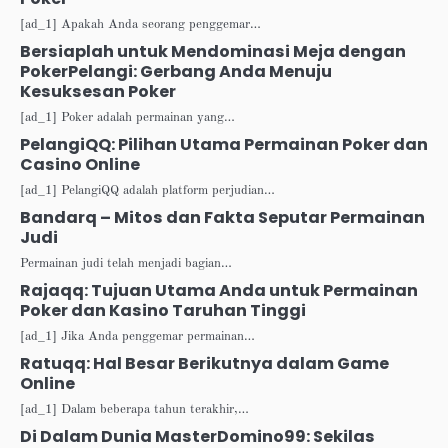
[ad_1] Apakah Anda seorang penggemar…
Bersiaplah untuk Mendominasi Meja dengan
PokerPelangi: Gerbang Anda Menuju
Kesuksesan Poker
[ad_1] Poker adalah permainan yang…
PelangiQQ: Pilihan Utama Permainan Poker dan
Casino Online
[ad_1] PelangiQQ adalah platform perjudian…
Bandarq – Mitos dan Fakta Seputar Permainan
Judi
Permainan judi telah menjadi bagian…
Rajaqq: Tujuan Utama Anda untuk Permainan
Poker dan Kasino Taruhan Tinggi
[ad_1] Jika Anda penggemar permainan…
Ratuqq: Hal Besar Berikutnya dalam Game
Online
[ad_1] Dalam beberapa tahun terakhir,…
Di Dalam Dunia MasterDomino99: Sekilas