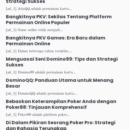
Strategi Sukses
[ad_1] AduQQ adalah permainan kartu…
Bangkitnya PKV: Sekilas Tentang Platform
Permainan Online Populer
[ad_1] Game online telah menjadi…
Bangkitnya PKV Games: Era Baru dalam
Permainan Online
[ad_1] Dalam beberapa tahun terakhir,…
Menguasai Seni Domino99: Tips dan Strategi
Sukses
[ad_1] Domino99 adalah permainan kartu…
DominoQQ: Panduan Utama untuk Menang
Besar
[ad_1] DominoQQ adalah permainan kartu…
Bebaskan Keterampilan Poker Anda dengan
Poker88: Tinjauan Komprehensif
[ad_1] Poker88 adalah platform poker…
Di Dalam Pikiran Seorang Poker Pro: Strategi
dan Rahasia Terungkap