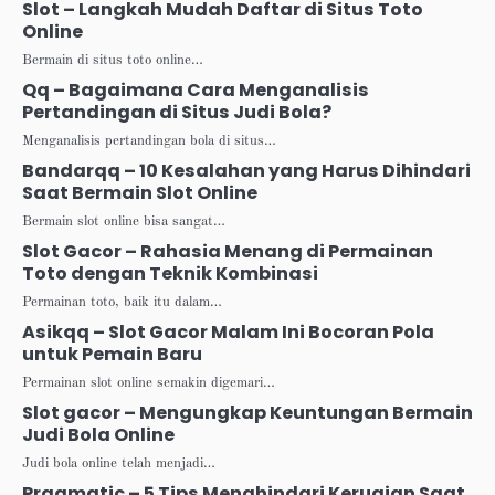
Slot – Langkah Mudah Daftar di Situs Toto
Online
Bermain di situs toto online…
Qq – Bagaimana Cara Menganalisis
Pertandingan di Situs Judi Bola?
Menganalisis pertandingan bola di situs…
Bandarqq – 10 Kesalahan yang Harus Dihindari
Saat Bermain Slot Online
Bermain slot online bisa sangat…
Slot Gacor – Rahasia Menang di Permainan
Toto dengan Teknik Kombinasi
Permainan toto, baik itu dalam…
Asikqq – Slot Gacor Malam Ini Bocoran Pola
untuk Pemain Baru
Permainan slot online semakin digemari…
Slot gacor – Mengungkap Keuntungan Bermain
Judi Bola Online
Judi bola online telah menjadi…
Pragmatic – 5 Tips Menghindari Kerugian Saat