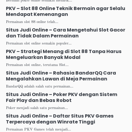
Bermain poker online semakin menarik…
PKV – Slot 88 Online Teknik Bermain agar Selalu
Mendapat Kemenangan
Permainan slot 88 online telah…
Situs Judi Online – Cara Mengetahui Slot Gacor
dan Tidak Dalam Permainan
Permainan slot online semakin populer…
PKV – Strategi Menang di Slot 88 Tanpa Harus
Mengeluarkan Banyak Modal
Permainan slot online, terutama Slot…
Situs Judi Online – Rahasia BandarQQ Cara
Mengalahkan Lawan di Meja Permainan
BandarQQ adalah salah satu permainan…
Situs Judi Online – Poker PKV dengan Sistem
Fair Play dan Bebas Robot
Poker menjadi salah satu permainan…
Situs Judi Online – Daftar Situs PKV Games
Terpercaya dengan Winrate Tinggi
Permainan PKV Games telah menjadi…