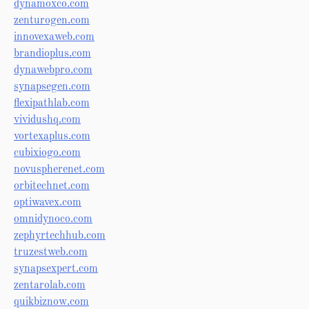
dynamoxco.com
zenturogen.com
innovexaweb.com
brandioplus.com
dynawebpro.com
synapsegen.com
flexipathlab.com
vividushq.com
vortexaplus.com
cubixiogo.com
novuspherenet.com
orbitechnet.com
optiwavex.com
omnidynoco.com
zephyrtechhub.com
truzestweb.com
synapsexpert.com
zentarolab.com
quikbiznow.com