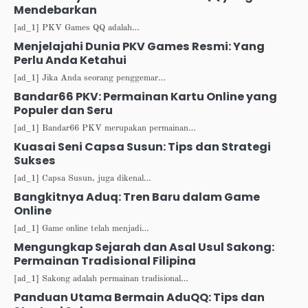
Mendebarkan
[ad_1] PKV Games QQ adalah…
Menjelajahi Dunia PKV Games Resmi: Yang
Perlu Anda Ketahui
[ad_1] Jika Anda seorang penggemar…
Bandar66 PKV: Permainan Kartu Online yang
Populer dan Seru
[ad_1] Bandar66 PKV merupakan permainan…
Kuasai Seni Capsa Susun: Tips dan Strategi
Sukses
[ad_1] Capsa Susun, juga dikenal…
Bangkitnya Aduq: Tren Baru dalam Game
Online
[ad_1] Game online telah menjadi…
Mengungkap Sejarah dan Asal Usul Sakong:
Permainan Tradisional Filipina
[ad_1] Sakong adalah permainan tradisional…
Panduan Utama Bermain AduQQ: Tips dan