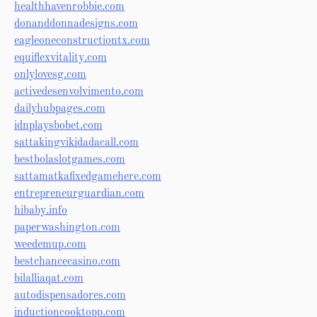
healthhavenrobbie.com
donanddonnadesigns.com
eagleoneconstructiontx.com
equiflexvitality.com
onlylovesg.com
activedesenvolvimento.com
dailyhubpages.com
idnplaysbobet.com
sattakingvikidadacall.com
bestbolaslotgames.com
sattamatkafixedgamehere.com
entrepreneurguardian.com
hibaby.info
paperwashington.com
weedemup.com
bestchancecasino.com
bilalliaqat.com
autodispensadores.com
inductioncooktopp.com