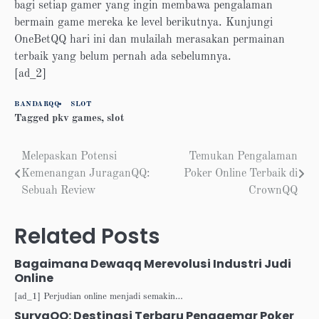
bagi setiap gamer yang ingin membawa pengalaman
bermain game mereka ke level berikutnya. Kunjungi
OneBetQQ hari ini dan mulailah merasakan permainan
terbaik yang belum pernah ada sebelumnya.
[ad_2]
BANDARQQ
SLOT
Tagged
pkv games
,
slot
Post
Melepaskan Potensi
Temukan Pengalaman
Kemenangan JuraganQQ:
Poker Online Terbaik di
navigation
Sebuah Review
CrownQQ
Related Posts
Bagaimana Dewaqq Merevolusi Industri Judi
Online
[ad_1] Perjudian online menjadi semakin…
SuryaQQ: Destinasi Terbaru Penggemar Poker