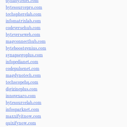
dynabytenet.com
bytesourcepro.com
techspherelab.com
infomatrixlab.com
codeversehub.com
byteverseweb.com
magconnecthub.com
byteboostgenius.com
synapsegoplus.com
infopedianet.com
codepulsenet.com
magdynotech.com
techscopehq.com
digizineplus.com
innovexaro.com
bytesourcelab.com
infosparknet.com
maxxifyitnow.com
quixifynow.com