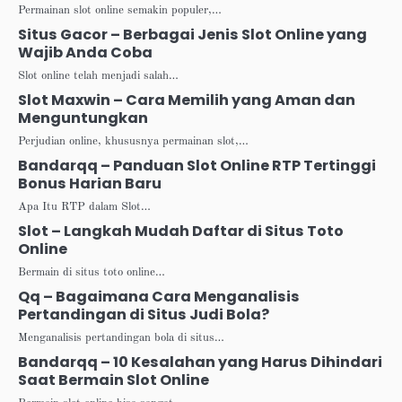
Permainan slot online semakin populer,…
Situs Gacor – Berbagai Jenis Slot Online yang
Wajib Anda Coba
Slot online telah menjadi salah…
Slot Maxwin – Cara Memilih yang Aman dan
Menguntungkan
Perjudian online, khususnya permainan slot,…
Bandarqq – Panduan Slot Online RTP Tertinggi
Bonus Harian Baru
Apa Itu RTP dalam Slot…
Slot – Langkah Mudah Daftar di Situs Toto
Online
Bermain di situs toto online…
Qq – Bagaimana Cara Menganalisis
Pertandingan di Situs Judi Bola?
Menganalisis pertandingan bola di situs…
Bandarqq – 10 Kesalahan yang Harus Dihindari
Saat Bermain Slot Online