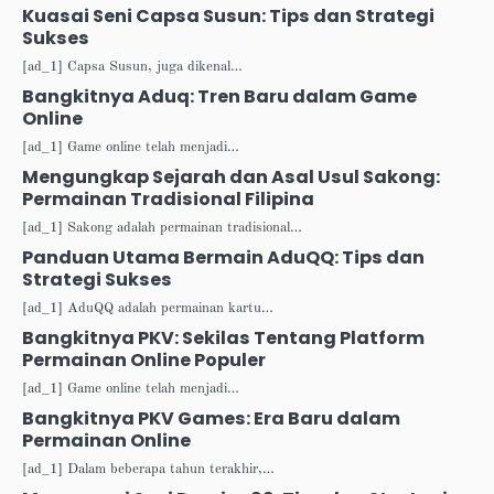
Kuasai Seni Capsa Susun: Tips dan Strategi
Sukses
[ad_1] Capsa Susun, juga dikenal…
Bangkitnya Aduq: Tren Baru dalam Game
Online
[ad_1] Game online telah menjadi…
Mengungkap Sejarah dan Asal Usul Sakong:
Permainan Tradisional Filipina
[ad_1] Sakong adalah permainan tradisional…
Panduan Utama Bermain AduQQ: Tips dan
Strategi Sukses
[ad_1] AduQQ adalah permainan kartu…
Bangkitnya PKV: Sekilas Tentang Platform
Permainan Online Populer
[ad_1] Game online telah menjadi…
Bangkitnya PKV Games: Era Baru dalam
Permainan Online
[ad_1] Dalam beberapa tahun terakhir,…