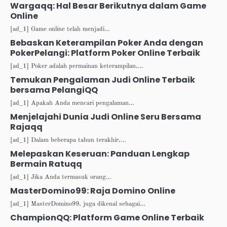
Wargaqq: Hal Besar Berikutnya dalam Game
Online
[ad_1] Game online telah menjadi…
Bebaskan Keterampilan Poker Anda dengan
PokerPelangi: Platform Poker Online Terbaik
[ad_1] Poker adalah permainan keterampilan,…
Temukan Pengalaman Judi Online Terbaik
bersama PelangiQQ
[ad_1] Apakah Anda mencari pengalaman…
Menjelajahi Dunia Judi Online Seru Bersama
Rajaqq
[ad_1] Dalam beberapa tahun terakhir,…
Melepaskan Keseruan: Panduan Lengkap
Bermain Ratuqq
[ad_1] Jika Anda termasuk orang…
MasterDomino99: Raja Domino Online
[ad_1] MasterDomino99, juga dikenal sebagai…
ChampionQQ: Platform Game Online Terbaik