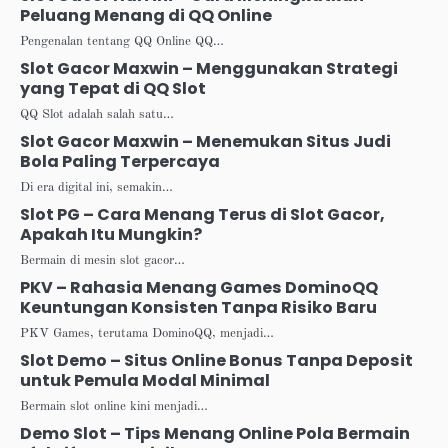
Peluang Menang di QQ Online
Pengenalan tentang QQ Online QQ…
Slot Gacor Maxwin – Menggunakan Strategi
yang Tepat di QQ Slot
QQ Slot adalah salah satu…
Slot Gacor Maxwin – Menemukan Situs Judi
Bola Paling Terpercaya
Di era digital ini, semakin…
Slot PG – Cara Menang Terus di Slot Gacor,
Apakah Itu Mungkin?
Bermain di mesin slot gacor…
PKV – Rahasia Menang Games DominoQQ
Keuntungan Konsisten Tanpa Risiko Baru
PKV Games, terutama DominoQQ, menjadi…
Slot Demo – Situs Online Bonus Tanpa Deposit
untuk Pemula Modal Minimal
Bermain slot online kini menjadi…
Demo Slot – Tips Menang Online Pola Bermain