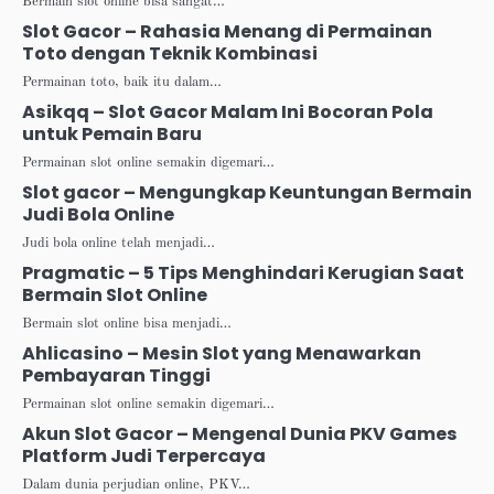
Bermain slot online bisa sangat…
Slot Gacor – Rahasia Menang di Permainan
Toto dengan Teknik Kombinasi
Permainan toto, baik itu dalam…
Asikqq – Slot Gacor Malam Ini Bocoran Pola
untuk Pemain Baru
Permainan slot online semakin digemari…
Slot gacor – Mengungkap Keuntungan Bermain
Judi Bola Online
Judi bola online telah menjadi…
Pragmatic – 5 Tips Menghindari Kerugian Saat
Bermain Slot Online
Bermain slot online bisa menjadi…
Ahlicasino – Mesin Slot yang Menawarkan
Pembayaran Tinggi
Permainan slot online semakin digemari…
Akun Slot Gacor – Mengenal Dunia PKV Games
Platform Judi Terpercaya
Dalam dunia perjudian online, PKV…