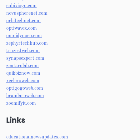
cubixiogo.com
novuspherenet.com
orbitechnet.com
optiwavex.com
omnidynoco.com
zephyrtechhub.com
truzestweb.com
synapsexpert.com
zentarolab.com
quikbiznow.com
xceleroweb.com
optigogoweb.com
brandaroweb.com
zoomifyit.com
Links
educationalnewsupdates.com