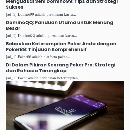
Menguasai Seni Domino99: Tips dan Strategi
Sukses
[ad_1] Domino99 adalah permainan kartu…
DominoQQ: Panduan Utama untuk Menang
Besar
[ad_1] DominoQQ adalah permainan kartu…
Bebaskan Keterampilan Poker Anda dengan
Poker88: Tinjauan Komprehensif
[ad_1] Poker88 adalah platform poker…
Di Dalam Pikiran Seorang Poker Pro: Strategi
dan Rahasia Terungkap
[ad_1] Poker adalah permainan keterampilan,…