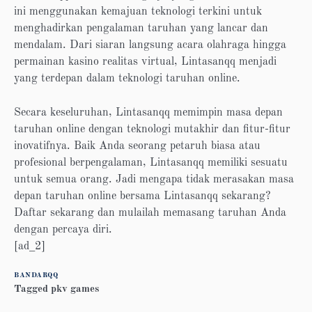
ini menggunakan kemajuan teknologi terkini untuk
menghadirkan pengalaman taruhan yang lancar dan
mendalam. Dari siaran langsung acara olahraga hingga
permainan kasino realitas virtual, Lintasanqq menjadi
yang terdepan dalam teknologi taruhan online.
Secara keseluruhan, Lintasanqq memimpin masa depan
taruhan online dengan teknologi mutakhir dan fitur-fitur
inovatifnya. Baik Anda seorang petaruh biasa atau
profesional berpengalaman, Lintasanqq memiliki sesuatu
untuk semua orang. Jadi mengapa tidak merasakan masa
depan taruhan online bersama Lintasanqq sekarang?
Daftar sekarang dan mulailah memasang taruhan Anda
dengan percaya diri.
[ad_2]
BANDARQQ
Tagged
pkv games