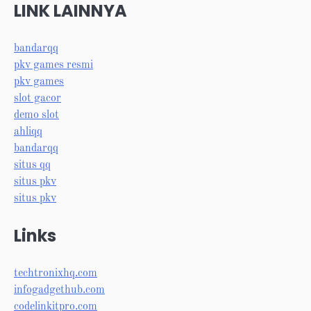
LINK LAINNYA
bandarqq
pkv games resmi
pkv games
slot gacor
demo slot
ahliqq
bandarqq
situs qq
situs pkv
situs pkv
Links
techtronixhq.com
infogadgethub.com
codelinkitpro.com