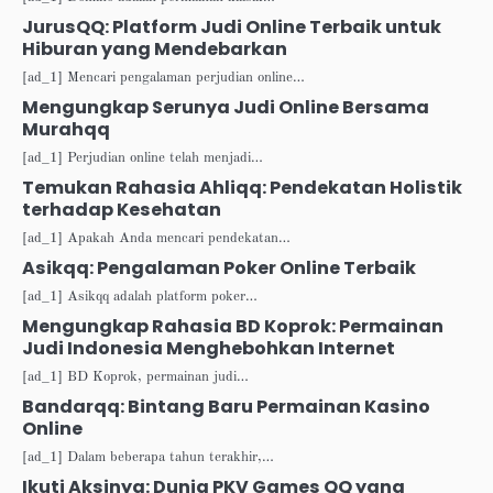
JurusQQ: Platform Judi Online Terbaik untuk
Hiburan yang Mendebarkan
[ad_1] Mencari pengalaman perjudian online…
Mengungkap Serunya Judi Online Bersama
Murahqq
[ad_1] Perjudian online telah menjadi…
Temukan Rahasia Ahliqq: Pendekatan Holistik
terhadap Kesehatan
[ad_1] Apakah Anda mencari pendekatan…
Asikqq: Pengalaman Poker Online Terbaik
[ad_1] Asikqq adalah platform poker…
Mengungkap Rahasia BD Koprok: Permainan
Judi Indonesia Menghebohkan Internet
[ad_1] BD Koprok, permainan judi…
Bandarqq: Bintang Baru Permainan Kasino
Online
[ad_1] Dalam beberapa tahun terakhir,…
Ikuti Aksinya: Dunia PKV Games QQ yang