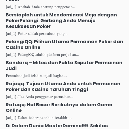
[ad_1] Apakah Anda seorang penggemar…
Bersiaplah untuk Mendominasi Meja dengan
PokerPelangi: Gerbang Anda Menuju
Kesuksesan Poker
[ad_1] Poker adalah permainan yang…
PelangiQQ: Pilihan Utama Permainan Poker dan
Casino Online
[ad_1] PelangiQQ adalah platform perjudian…
Bandarq – Mitos dan Fakta Seputar Permainan
Judi
Permainan judi telah menjadi bagian…
Rajaqq: Tujuan Utama Anda untuk Permainan
Poker dan Kasino Taruhan Tinggi
[ad_1] Jika Anda penggemar permainan…
Ratuqq: Hal Besar Berikutnya dalam Game
Online
[ad_1] Dalam beberapa tahun terakhir,…
Di Dalam Dunia MasterDomino99: Sekilas