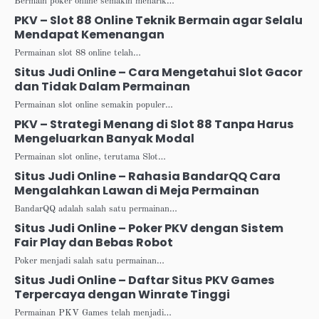
Bermain poker online semakin menarik…
PKV – Slot 88 Online Teknik Bermain agar Selalu
Mendapat Kemenangan
Permainan slot 88 online telah…
Situs Judi Online – Cara Mengetahui Slot Gacor
dan Tidak Dalam Permainan
Permainan slot online semakin populer…
PKV – Strategi Menang di Slot 88 Tanpa Harus
Mengeluarkan Banyak Modal
Permainan slot online, terutama Slot…
Situs Judi Online – Rahasia BandarQQ Cara
Mengalahkan Lawan di Meja Permainan
BandarQQ adalah salah satu permainan…
Situs Judi Online – Poker PKV dengan Sistem
Fair Play dan Bebas Robot
Poker menjadi salah satu permainan…
Situs Judi Online – Daftar Situs PKV Games
Terpercaya dengan Winrate Tinggi
Permainan PKV Games telah menjadi…