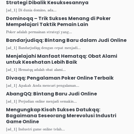
Strategi Dibalik Kesuksesannya
[ad_1] Di dunia domino, ada…
Dominoqq – Trik Sukses Menang di Poker
Mempelajari Taktik Pemain Lain
Poker adalah permainan strategi yang…
Bandarjudiqq: Bintang Baru dalam Judi Online
[ad_1] Bandarjudiqq dengan cepat menjadi…
Menjelajahi Manfaat Hematqq: Obat Alami
untuk Kesehatan Lebih Baik
[ad_1] Hematqq adalah obat alami…
Divaqq: Pengalaman Poker Online Terbaik
[ad_1] Apakah Anda mencari pengalaman…
AbangQQ: Bintang Baru Judi Online
[ad_1] Perjudian online menjadi semakin…
Mengungkap Kisah Sukses Datukqq:
Bagaimana Seseorang Merevolusi Industri
Game Online
[ad_1] Industri game online telah…