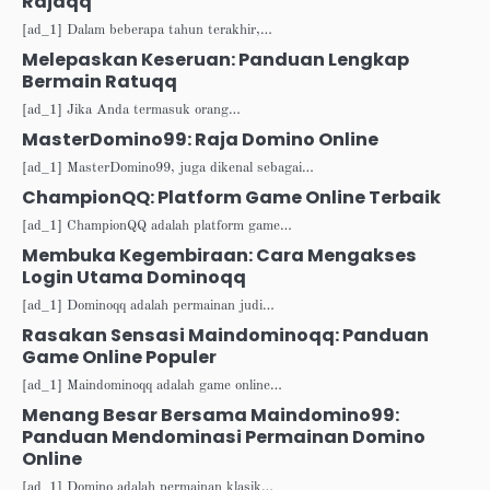
Rajaqq
[ad_1] Dalam beberapa tahun terakhir,…
Melepaskan Keseruan: Panduan Lengkap
Bermain Ratuqq
[ad_1] Jika Anda termasuk orang…
MasterDomino99: Raja Domino Online
[ad_1] MasterDomino99, juga dikenal sebagai…
ChampionQQ: Platform Game Online Terbaik
[ad_1] ChampionQQ adalah platform game…
Membuka Kegembiraan: Cara Mengakses
Login Utama Dominoqq
[ad_1] Dominoqq adalah permainan judi…
Rasakan Sensasi Maindominoqq: Panduan
Game Online Populer
[ad_1] Maindominoqq adalah game online…
Menang Besar Bersama Maindomino99:
Panduan Mendominasi Permainan Domino
Online
[ad_1] Domino adalah permainan klasik…