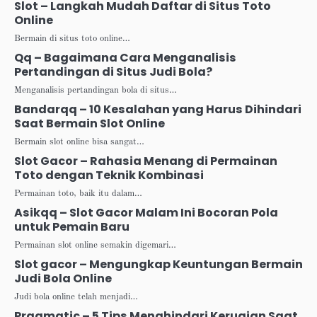
Slot – Langkah Mudah Daftar di Situs Toto
Online
Bermain di situs toto online…
Qq – Bagaimana Cara Menganalisis
Pertandingan di Situs Judi Bola?
Menganalisis pertandingan bola di situs…
Bandarqq – 10 Kesalahan yang Harus Dihindari
Saat Bermain Slot Online
Bermain slot online bisa sangat…
Slot Gacor – Rahasia Menang di Permainan
Toto dengan Teknik Kombinasi
Permainan toto, baik itu dalam…
Asikqq – Slot Gacor Malam Ini Bocoran Pola
untuk Pemain Baru
Permainan slot online semakin digemari…
Slot gacor – Mengungkap Keuntungan Bermain
Judi Bola Online
Judi bola online telah menjadi…
Pragmatic – 5 Tips Menghindari Kerugian Saat