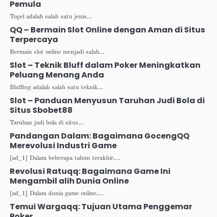
Pemula
Togel adalah salah satu jenis…
QQ – Bermain Slot Online dengan Aman di Situs
Terpercaya
Bermain slot online menjadi salah…
Slot – Teknik Bluff dalam Poker Meningkatkan
Peluang Menang Anda
Bluffing adalah salah satu teknik…
Slot – Panduan Menyusun Taruhan Judi Bola di
Situs Sbobet88
Taruhan judi bola di situs…
Pandangan Dalam: Bagaimana GocengQQ
Merevolusi Industri Game
[ad_1] Dalam beberapa tahun terakhir,…
Revolusi Ratuqq: Bagaimana Game Ini
Mengambil alih Dunia Online
[ad_1] Dalam dunia game online,…
Temui Wargaqq: Tujuan Utama Penggemar
Poker