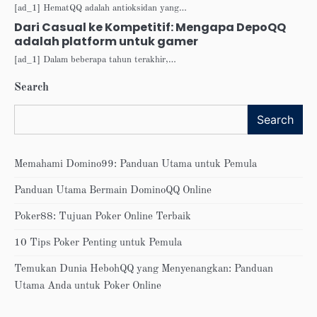
[ad_1] HematQQ adalah antioksidan yang…
Dari Casual ke Kompetitif: Mengapa DepoQQ
adalah platform untuk gamer
[ad_1] Dalam beberapa tahun terakhir,…
Search
Search
Memahami Domino99: Panduan Utama untuk Pemula
Panduan Utama Bermain DominoQQ Online
Poker88: Tujuan Poker Online Terbaik
10 Tips Poker Penting untuk Pemula
Temukan Dunia HebohQQ yang Menyenangkan: Panduan
Utama Anda untuk Poker Online