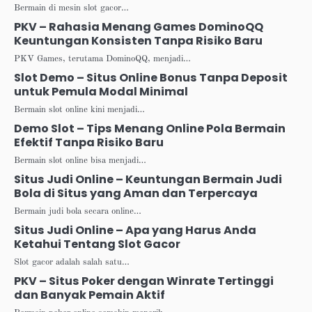
Bermain di mesin slot gacor…
PKV – Rahasia Menang Games DominoQQ
Keuntungan Konsisten Tanpa Risiko Baru
PKV Games, terutama DominoQQ, menjadi…
Slot Demo – Situs Online Bonus Tanpa Deposit
untuk Pemula Modal Minimal
Bermain slot online kini menjadi…
Demo Slot – Tips Menang Online Pola Bermain
Efektif Tanpa Risiko Baru
Bermain slot online bisa menjadi…
Situs Judi Online – Keuntungan Bermain Judi
Bola di Situs yang Aman dan Terpercaya
Bermain judi bola secara online…
Situs Judi Online – Apa yang Harus Anda
Ketahui Tentang Slot Gacor
Slot gacor adalah salah satu…
PKV – Situs Poker dengan Winrate Tertinggi
dan Banyak Pemain Aktif