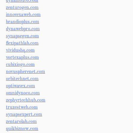
dynamoxco.com
zenturogen.com
innovexaweb.com
brandioplus.com
dynawebpro.com
synapsegen.com
flexipathlab.com
vividushq.com
vortexaplus.com
cubixiogo.com
novuspherenet.com
orbitechnet.com
optiwavex.com
omnidynoco.com
zephyrtechhub.com
truzestweb.com
synapsexpert.com
zentarolab.com
quikbiznow.com