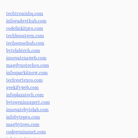
techtronixhq.com
infogadgethub.com
codelinkitpro.com
techboostgen.com
techsensehub.com
bytelabtech.com
innovatexaweb.com
magdynotechco.com
infosparkitnow.com
techvortexco.com
geekifyweb.com
infoplazatech.com
bytegeniusxpert.com
innovatebytelab.com
infobytepro.com
magbytego.com
codegeniusnet.com