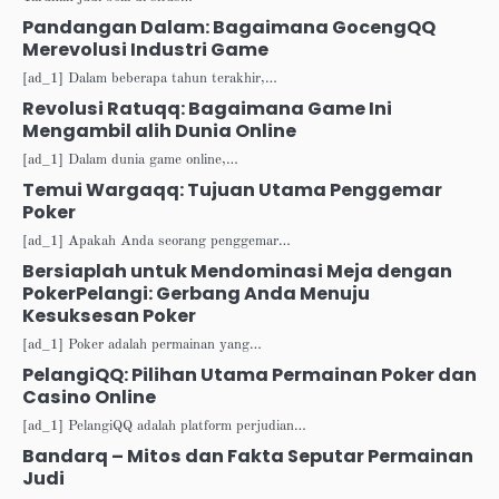
Pandangan Dalam: Bagaimana GocengQQ
Merevolusi Industri Game
[ad_1] Dalam beberapa tahun terakhir,…
Revolusi Ratuqq: Bagaimana Game Ini
Mengambil alih Dunia Online
[ad_1] Dalam dunia game online,…
Temui Wargaqq: Tujuan Utama Penggemar
Poker
[ad_1] Apakah Anda seorang penggemar…
Bersiaplah untuk Mendominasi Meja dengan
PokerPelangi: Gerbang Anda Menuju
Kesuksesan Poker
[ad_1] Poker adalah permainan yang…
PelangiQQ: Pilihan Utama Permainan Poker dan
Casino Online
[ad_1] PelangiQQ adalah platform perjudian…
Bandarq – Mitos dan Fakta Seputar Permainan
Judi