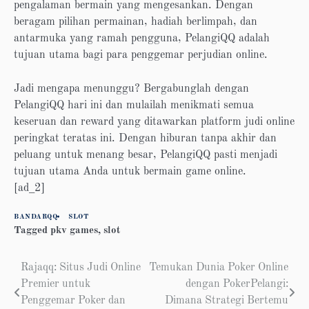
pengalaman bermain yang mengesankan. Dengan
beragam pilihan permainan, hadiah berlimpah, dan
antarmuka yang ramah pengguna, PelangiQQ adalah
tujuan utama bagi para penggemar perjudian online.
Jadi mengapa menunggu? Bergabunglah dengan
PelangiQQ hari ini dan mulailah menikmati semua
keseruan dan reward yang ditawarkan platform judi online
peringkat teratas ini. Dengan hiburan tanpa akhir dan
peluang untuk menang besar, PelangiQQ pasti menjadi
tujuan utama Anda untuk bermain game online.
[ad_2]
BANDARQQ
SLOT
Tagged
pkv games
,
slot
Post
Rajaqq: Situs Judi Online
Temukan Dunia Poker Online
Premier untuk
dengan PokerPelangi:
navigation
Penggemar Poker dan
Dimana Strategi Bertemu