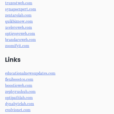
truzestweb.com
synapsexpert.com
zentarolab.com
quikbiznow.com
xceleroweb.com
optigogoweb.com
brandaroweb.com
zoomifyit.com
Links
educationalnewsupdates.com
flexiboostco.com
boostioweb.com
zephyrushub.com
optipathlab.com
dynabytelab.com
evolvionet.com