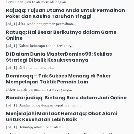
Permainan judi telah menjadi bagian…
Rajaqq: Tujuan Utama Anda untuk Permainan
Poker dan Kasino Taruhan Tinggi
[ad_1] Jika Anda penggemar permainan…
Ratuqq: Hal Besar Berikutnya dalam Game
Online
[ad_1] Dalam beberapa tahun terakhir,…
Di Dalam Dunia MasterDomino99: Sekilas
Strategi Dibalik Kesuksesannya
[ad_1] Di dunia domino, ada…
Dominoqq – Trik Sukses Menang di Poker
Mempelajari Taktik Pemain Lain
Poker adalah permainan strategi yang…
Bandarjudiqq: Bintang Baru dalam Judi Online
[ad_1] Bandarjudiqq dengan cepat menjadi…
Menjelajahi Manfaat Hematqq: Obat Alami
untuk Kesehatan Lebih Baik
[ad_1] Hematqq adalah obat alami…