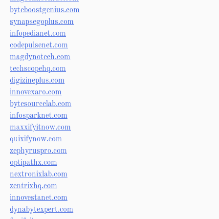
byteboostgenius.com
synapsegoplus.com
infopedianet.com
codepulsenet.com
magdynotech.com
techscopehq.com
digizineplus.com
innovexaro.com
bytesourcelab.com
infosparknet.com
maxxifyitnow.com
quixifynow.com
zephyruspro.com
optipathx.com
nextronixlab.com
zentrixhq.com
innovestanet.com
dynabytexpert.com