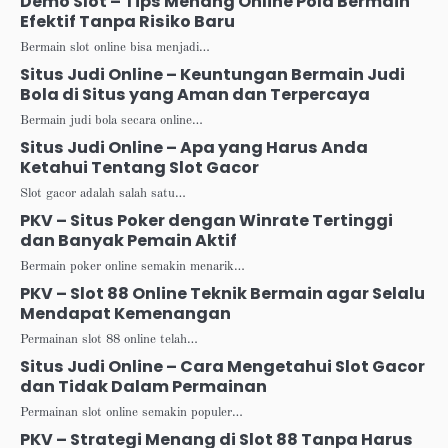
Demo Slot – Tips Menang Online Pola Bermain
Efektif Tanpa Risiko Baru
Bermain slot online bisa menjadi…
Situs Judi Online – Keuntungan Bermain Judi
Bola di Situs yang Aman dan Terpercaya
Bermain judi bola secara online…
Situs Judi Online – Apa yang Harus Anda
Ketahui Tentang Slot Gacor
Slot gacor adalah salah satu…
PKV – Situs Poker dengan Winrate Tertinggi
dan Banyak Pemain Aktif
Bermain poker online semakin menarik…
PKV – Slot 88 Online Teknik Bermain agar Selalu
Mendapat Kemenangan
Permainan slot 88 online telah…
Situs Judi Online – Cara Mengetahui Slot Gacor
dan Tidak Dalam Permainan
Permainan slot online semakin populer…
PKV – Strategi Menang di Slot 88 Tanpa Harus