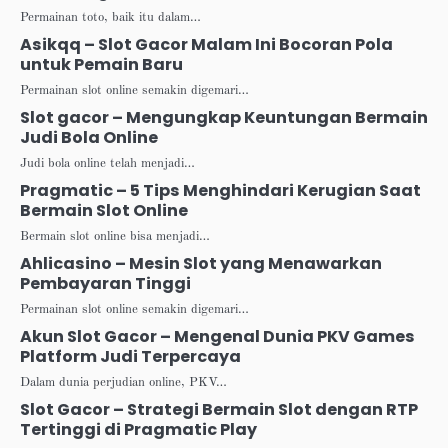
Permainan toto, baik itu dalam…
Asikqq – Slot Gacor Malam Ini Bocoran Pola
untuk Pemain Baru
Permainan slot online semakin digemari…
Slot gacor – Mengungkap Keuntungan Bermain
Judi Bola Online
Judi bola online telah menjadi…
Pragmatic – 5 Tips Menghindari Kerugian Saat
Bermain Slot Online
Bermain slot online bisa menjadi…
Ahlicasino – Mesin Slot yang Menawarkan
Pembayaran Tinggi
Permainan slot online semakin digemari…
Akun Slot Gacor – Mengenal Dunia PKV Games
Platform Judi Terpercaya
Dalam dunia perjudian online, PKV…
Slot Gacor – Strategi Bermain Slot dengan RTP
Tertinggi di Pragmatic Play