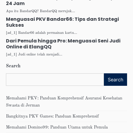
24 Jam
Apa itu BandarQQ? BandarQQ merujuk…
Menguasai PKV Bandar66: Tips dan Strategi
Sukses
[ad_1] Bandar66 adalah permainan kartu…
Dari Pemula hingga Pro: Menguasai Seni Judi
Online di ElangQQ
[ad_1] Judi online telah menjadi…
Search
Search
Memahami PKV: Panduan Komprehensif Asuransi Kesehatan
Swasta di Jerman
Bangkitnya PKV Games: Panduan Komprehensif
Memahami Domino99: Panduan Utama untuk Pemula