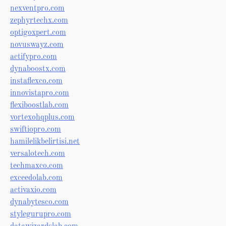
nexventpro.com
zephyrtechx.com
optigoxpert.com
novuswayz.com
actifypro.com
dynaboostx.com
instaflexco.com
innovistapro.com
flexiboostlab.com
vortexohqplus.com
swiftiopro.com
hamilelikbelirtisi.net
versalotech.com
techmaxco.com
exceedolab.com
activaxio.com
dynabytesco.com
stylegurupro.com