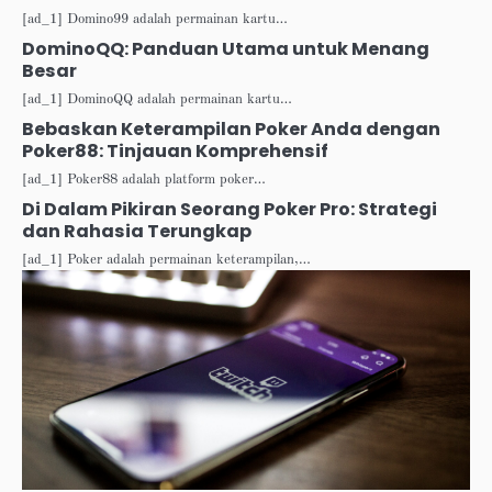
[ad_1] Domino99 adalah permainan kartu…
DominoQQ: Panduan Utama untuk Menang
Besar
[ad_1] DominoQQ adalah permainan kartu…
Bebaskan Keterampilan Poker Anda dengan
Poker88: Tinjauan Komprehensif
[ad_1] Poker88 adalah platform poker…
Di Dalam Pikiran Seorang Poker Pro: Strategi
dan Rahasia Terungkap
[ad_1] Poker adalah permainan keterampilan,…