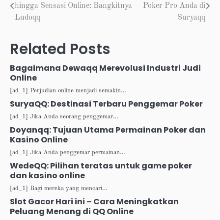
hingga Sensasi Online: Bangkitnya
Poker Pro Anda di
navigation
Ludoqq
Suryaqq
Related Posts
Bagaimana Dewaqq Merevolusi Industri Judi
Online
[ad_1] Perjudian online menjadi semakin…
SuryaQQ: Destinasi Terbaru Penggemar Poker
[ad_1] Jika Anda seorang penggemar…
Doyanqq: Tujuan Utama Permainan Poker dan
Kasino Online
[ad_1] Jika Anda penggemar permainan…
WedeQQ: Pilihan teratas untuk game poker
dan kasino online
[ad_1] Bagi mereka yang mencari…
Slot Gacor Hari ini – Cara Meningkatkan
Peluang Menang di QQ Online