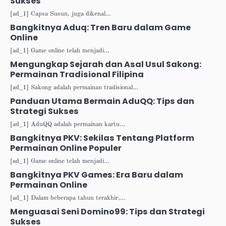
Sukses
[ad_1] Capsa Susun, juga dikenal…
Bangkitnya Aduq: Tren Baru dalam Game
Online
[ad_1] Game online telah menjadi…
Mengungkap Sejarah dan Asal Usul Sakong:
Permainan Tradisional Filipina
[ad_1] Sakong adalah permainan tradisional…
Panduan Utama Bermain AduQQ: Tips dan
Strategi Sukses
[ad_1] AduQQ adalah permainan kartu…
Bangkitnya PKV: Sekilas Tentang Platform
Permainan Online Populer
[ad_1] Game online telah menjadi…
Bangkitnya PKV Games: Era Baru dalam
Permainan Online
[ad_1] Dalam beberapa tahun terakhir,…
Menguasai Seni Domino99: Tips dan Strategi
Sukses