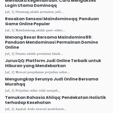
Membuka Kegembiraan: Cara Mengakses
Login Utama Dominoqq
[ad_1] Dominoqq adalah permainan judi…
Rasakan Sensasi Maindominoqq: Panduan
Game Online Populer
[ad_1] Maindominoqq adalah game online…
Menang Besar Bersama Maindomino99:
Panduan Mendominasi Permainan Domino
Online
[ad_1] Domino adalah permainan klasik…
JurusQQ: Platform Judi Online Terbaik untuk
Hiburan yang Mendebarkan
[ad_1] Mencari pengalaman perjudian online…
Mengungkap Serunya Judi Online Bersama
Murahqq
[ad_1] Perjudian online telah menjadi…
Temukan Rahasia Ahliqq: Pendekatan Holistik
terhadap Kesehatan
[ad_1] Apakah Anda mencari pendekatan…