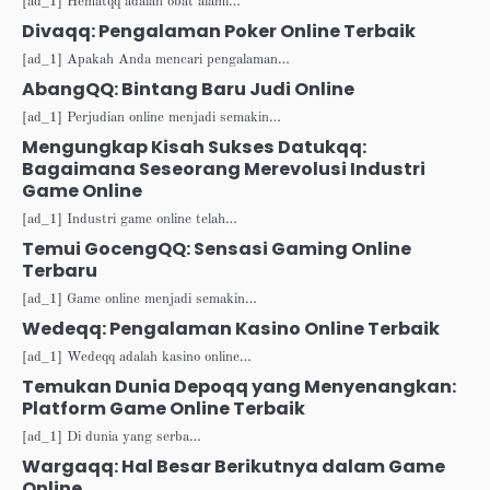
[ad_1] Hematqq adalah obat alami…
Divaqq: Pengalaman Poker Online Terbaik
[ad_1] Apakah Anda mencari pengalaman…
AbangQQ: Bintang Baru Judi Online
[ad_1] Perjudian online menjadi semakin…
Mengungkap Kisah Sukses Datukqq:
Bagaimana Seseorang Merevolusi Industri
Game Online
[ad_1] Industri game online telah…
Temui GocengQQ: Sensasi Gaming Online
Terbaru
[ad_1] Game online menjadi semakin…
Wedeqq: Pengalaman Kasino Online Terbaik
[ad_1] Wedeqq adalah kasino online…
Temukan Dunia Depoqq yang Menyenangkan:
Platform Game Online Terbaik
[ad_1] Di dunia yang serba…
Wargaqq: Hal Besar Berikutnya dalam Game
Online