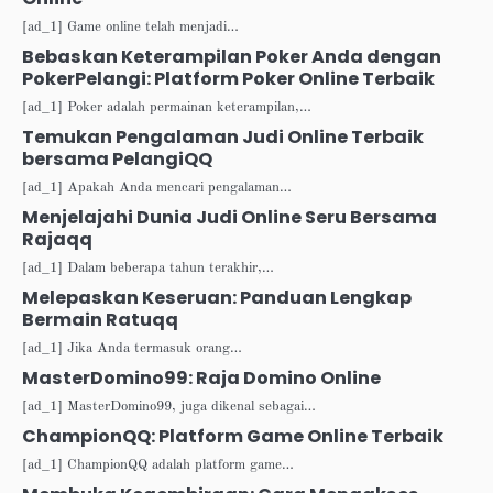
[ad_1] Game online telah menjadi…
Bebaskan Keterampilan Poker Anda dengan
PokerPelangi: Platform Poker Online Terbaik
[ad_1] Poker adalah permainan keterampilan,…
Temukan Pengalaman Judi Online Terbaik
bersama PelangiQQ
[ad_1] Apakah Anda mencari pengalaman…
Menjelajahi Dunia Judi Online Seru Bersama
Rajaqq
[ad_1] Dalam beberapa tahun terakhir,…
Melepaskan Keseruan: Panduan Lengkap
Bermain Ratuqq
[ad_1] Jika Anda termasuk orang…
MasterDomino99: Raja Domino Online
[ad_1] MasterDomino99, juga dikenal sebagai…
ChampionQQ: Platform Game Online Terbaik
[ad_1] ChampionQQ adalah platform game…