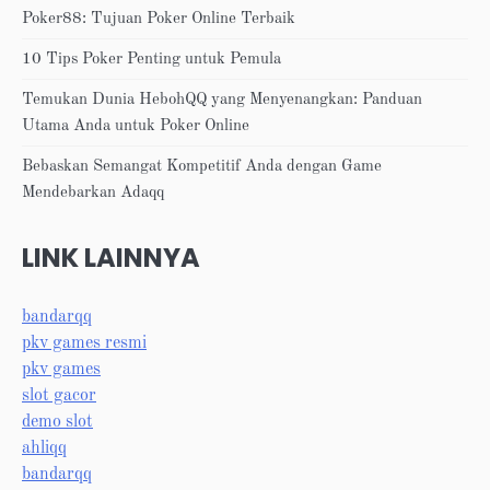
Poker88: Tujuan Poker Online Terbaik
10 Tips Poker Penting untuk Pemula
Temukan Dunia HebohQQ yang Menyenangkan: Panduan
Utama Anda untuk Poker Online
Bebaskan Semangat Kompetitif Anda dengan Game
Mendebarkan Adaqq
LINK LAINNYA
bandarqq
pkv games resmi
pkv games
slot gacor
demo slot
ahliqq
bandarqq