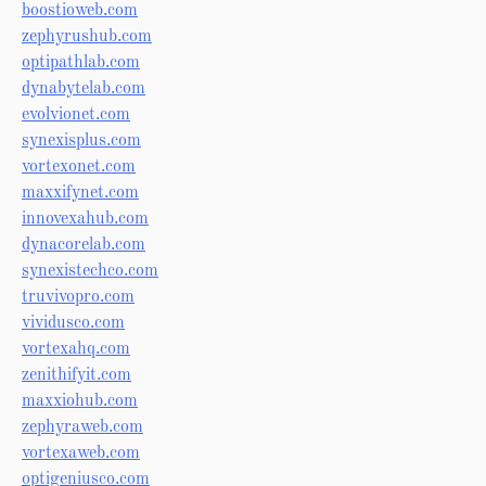
boostioweb.com
zephyrushub.com
optipathlab.com
dynabytelab.com
evolvionet.com
synexisplus.com
vortexonet.com
maxxifynet.com
innovexahub.com
dynacorelab.com
synexistechco.com
truvivopro.com
vividusco.com
vortexahq.com
zenithifyit.com
maxxiohub.com
zephyraweb.com
vortexaweb.com
optigeniusco.com