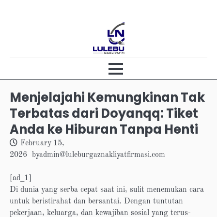
Skip
to
content
Menjelajahi Kemungkinan Tak
Terbatas dari Doyanqq: Tiket
Anda ke Hiburan Tanpa Henti
February 15,
2026
by
admin@luleburgaznakliyatfirmasi.com
[ad_1]
Di dunia yang serba cepat saat ini, sulit menemukan cara
untuk beristirahat dan bersantai. Dengan tuntutan
pekerjaan, keluarga, dan kewajiban sosial yang terus-