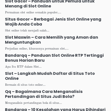
Slot Gacor – Panduan untuk Pemula untuk
Menang di Slot Online
Permainan slot online semakin populer,…
Situs Gacor – Berbagai Jenis Slot Online yang
Wajib Anda Coba
Slot online telah menjadi salah…
Slot Maxwin – Cara Memilih yang Aman dan
Menguntungkan
Perjudian online, khususnya permainan slot,…
Bandarqq – Panduan Slot Online RTP Tertinggi
Bonus Harian Baru
Apa Itu RTP dalam Slot…
Slot – Langkah Mudah Daftar di Situs Toto
Online
Bermain di situs toto online…
Qq – Bagaimana Cara Menganalisis
Pertandingan di Situs Judi Bola?
Menganalisis pertandingan bola di situs…
Bandarqq – 10 Kesalahan yang Harus Dihindari