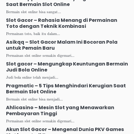
Saat Bermain Slot Online
Bermain slot online bisa sangat…
Slot Gacor – Rahasia Menang di Permainan
Toto dengan Teknik Kombinasi
Permainan toto, baik itu dalam…
Asikqq – Slot Gacor Malam Ini Bocoran Pola
untuk Pemain Baru
Permainan slot online semakin digemari…
Slot gacor – Mengungkap Keuntungan Bermain
Judi Bola Online
Judi bola online telah menjadi…
Pragmatic – 5 Tips Menghindari Kerugian Saat
Bermain Slot Online
Bermain slot online bisa menjadi…
Ahlicasino – Mesin Slot yang Menawarkan
Pembayaran Tinggi
Permainan slot online semakin digemari…
Akun Slot Gacor – Mengenal Dunia PKV Games