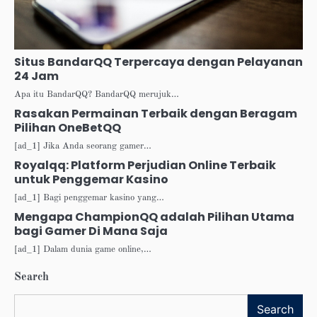
Situs BandarQQ Terpercaya dengan Pelayanan
24 Jam
Apa itu BandarQQ? BandarQQ merujuk…
Rasakan Permainan Terbaik dengan Beragam
Pilihan OneBetQQ
[ad_1] Jika Anda seorang gamer…
Royalqq: Platform Perjudian Online Terbaik
untuk Penggemar Kasino
[ad_1] Bagi penggemar kasino yang…
Mengapa ChampionQQ adalah Pilihan Utama
bagi Gamer Di Mana Saja
[ad_1] Dalam dunia game online,…
Search
Search