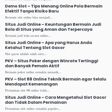
Demo Slot – Tips Menang Online Pola Bermain
Efektif Tanpa Risiko Baru
Bermain slot online bisa menjadi…
Situs Judi Online – Keuntungan Bermain Judi
Bola di Situs yang Aman dan Terpercaya
Bermain judi bola secara online…
Situs Judi Online – Apa yang Harus Anda
Ketahui Tentang Slot Gacor
Slot gacor adalah salah satu…
PKV – Situs Poker dengan Winrate Tertinggi
dan Banyak Pemain Aktif
Bermain poker online semakin menarik…
PKV – Slot 88 Online Teknik Bermain agar Selalu
Mendapat Kemenangan
Permainan slot 88 online telah…
Situs Judi Online – Cara Mengetahui Slot Gacor
dan Tidak Dalam Permainan
Permainan slot online semakin populer…