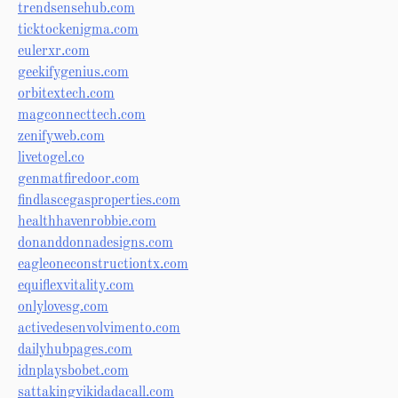
trendsensehub.com
ticktockenigma.com
eulerxr.com
geekifygenius.com
orbitextech.com
magconnecttech.com
zenifyweb.com
livetogel.co
genmatfiredoor.com
findlascegasproperties.com
healthhavenrobbie.com
donanddonnadesigns.com
eagleoneconstructiontx.com
equiflexvitality.com
onlylovesg.com
activedesenvolvimento.com
dailyhubpages.com
idnplaysbobet.com
sattakingvikidadacall.com