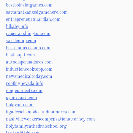
bestbolaslotgames.com
sattamatkafixedgamehere.com
entrepreneurguardian.com
hibaby.info
paperwashington.com
weedemup.com
bestchancecasino.com
bilalliaqat.com
autodispensadores.com
inductioncooktopp.com
newsmedicaltoday.com
roofingnevada.info
magconnectx.com
synexispro.com
holayomi.com
ligadeciclismodecundinamarca.com
nashvilleworkerscompensationattorney.com
holyfamilycathedralschool.org