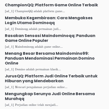
ChampionQQ: Platform Game Online Terbaik
[ad_1] ChampionQQ adalah platform game…
Membuka Kegembiraan: Cara Mengakses
Login Utama Dominoqq
[ad_1] Dominoqq adalah permainan judi…
Rasakan Sensasi Maindominoqq: Panduan
Game Online Populer
[ad_1] Maindominoqq adalah game online…
Menang Besar Bersama Maindomino99:
Panduan Mendominasi Permainan Domino
Online
[ad_1] Domino adalah permainan klasik…
JurusQQ: Platform Judi Online Terbaik untuk
Hiburan yang Mendebarkan
[ad_1] Mencari pengalaman perjudian online…
Mengungkap Serunya Judi Online Bersama
Murahqq
[ad_1] Perjudian online telah menjadi…