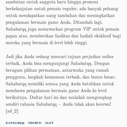
sambutan untuk anggota baru hingga promosi
berkelanjutan untuk pemain reguler, ada banyak peluang
untuk mendapatkan uang tambahan dan meningkatkan
pengalaman bermain game Anda. Ditambah lagi,
Sahabatqq juga menawarkan program VIP untuk pemain
papan atas, memberikan fasilitas dan hadiah eksklusif bagi
mereka yang bermain di level lebih tinggi.
Jadi jika Anda sedang mencari tujuan perjudian online
terbaik, Anda bisa mengunjungi Sahabatqq. Dengan
beragam pilihan permainan, antarmuka yang ramah
pengguna, langkah keamanan terbaik, dan bonus besar,
Sahabatqq memiliki semua yang Anda butuhkan untuk
membawa pengalaman bermain game Anda ke level
berikutnya. Daftar hari ini dan mulailah mengungkap
sendiri rahasia Sahabatqq – Anda tidak akan kecewa!
[ad_2]
BANDARQQ
SBOBET
SLOT