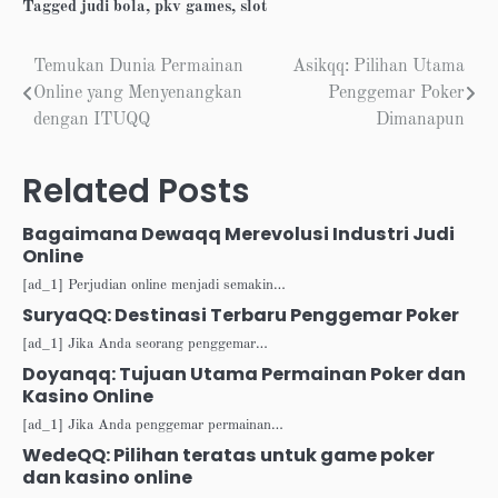
Tagged
judi bola
,
pkv games
,
slot
Post
Temukan Dunia Permainan
Asikqq: Pilihan Utama
Online yang Menyenangkan
Penggemar Poker
navigation
dengan ITUQQ
Dimanapun
Related Posts
Bagaimana Dewaqq Merevolusi Industri Judi
Online
[ad_1] Perjudian online menjadi semakin…
SuryaQQ: Destinasi Terbaru Penggemar Poker
[ad_1] Jika Anda seorang penggemar…
Doyanqq: Tujuan Utama Permainan Poker dan
Kasino Online
[ad_1] Jika Anda penggemar permainan…
WedeQQ: Pilihan teratas untuk game poker
dan kasino online