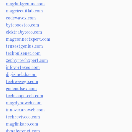
maglinkgenius.com
magcircuitlab.com
codewavex.com
byteboostco.com
elektrabyteco.com
magconnectxpert.com
truzestgenius.com
techpulsenet.com
zephyrtechxpert.com
infovortexco.com
digizinelab.com
techwavego.com
codepulsex.com
techscopetech.com
magdynoweb.com
innovexaroweb.com
techreviveco.com
maglinkaro.com
dynabytenet.com