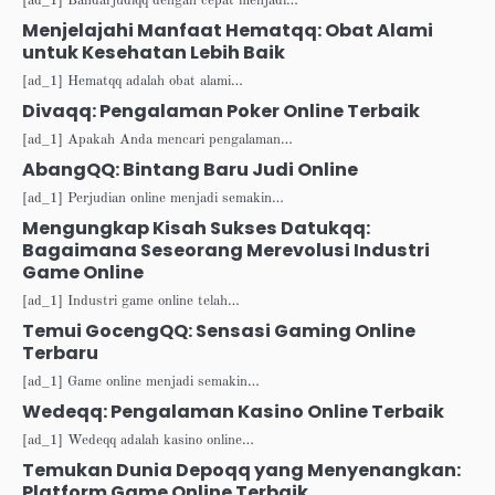
[ad_1] Bandarjudiqq dengan cepat menjadi…
Menjelajahi Manfaat Hematqq: Obat Alami
untuk Kesehatan Lebih Baik
[ad_1] Hematqq adalah obat alami…
Divaqq: Pengalaman Poker Online Terbaik
[ad_1] Apakah Anda mencari pengalaman…
AbangQQ: Bintang Baru Judi Online
[ad_1] Perjudian online menjadi semakin…
Mengungkap Kisah Sukses Datukqq:
Bagaimana Seseorang Merevolusi Industri
Game Online
[ad_1] Industri game online telah…
Temui GocengQQ: Sensasi Gaming Online
Terbaru
[ad_1] Game online menjadi semakin…
Wedeqq: Pengalaman Kasino Online Terbaik
[ad_1] Wedeqq adalah kasino online…
Temukan Dunia Depoqq yang Menyenangkan:
Platform Game Online Terbaik