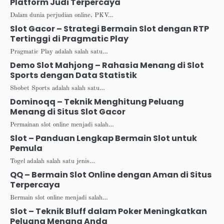
Platform Judi Terpercaya
Dalam dunia perjudian online, PKV…
Slot Gacor – Strategi Bermain Slot dengan RTP
Tertinggi di Pragmatic Play
Pragmatic Play adalah salah satu…
Demo Slot Mahjong – Rahasia Menang di Slot
Sports dengan Data Statistik
Sbobet Sports adalah salah satu…
Dominoqq – Teknik Menghitung Peluang
Menang di Situs Slot Gacor
Permainan slot online menjadi salah…
Slot – Panduan Lengkap Bermain Slot untuk
Pemula
Togel adalah salah satu jenis…
QQ – Bermain Slot Online dengan Aman di Situs
Terpercaya
Bermain slot online menjadi salah…
Slot – Teknik Bluff dalam Poker Meningkatkan
Peluang Menang Anda