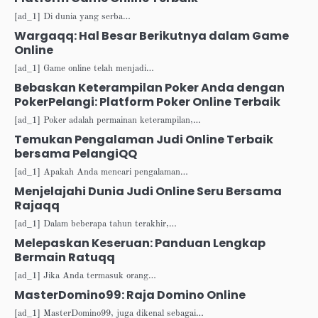
[ad_1] Di dunia yang serba…
Wargaqq: Hal Besar Berikutnya dalam Game
Online
[ad_1] Game online telah menjadi…
Bebaskan Keterampilan Poker Anda dengan
PokerPelangi: Platform Poker Online Terbaik
[ad_1] Poker adalah permainan keterampilan,…
Temukan Pengalaman Judi Online Terbaik
bersama PelangiQQ
[ad_1] Apakah Anda mencari pengalaman…
Menjelajahi Dunia Judi Online Seru Bersama
Rajaqq
[ad_1] Dalam beberapa tahun terakhir,…
Melepaskan Keseruan: Panduan Lengkap
Bermain Ratuqq
[ad_1] Jika Anda termasuk orang…
MasterDomino99: Raja Domino Online
[ad_1] MasterDomino99, juga dikenal sebagai…