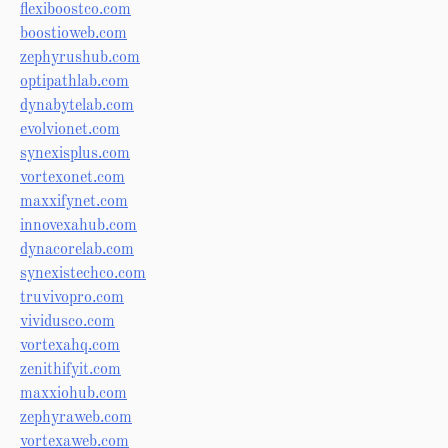
flexiboostco.com
boostioweb.com
zephyrushub.com
optipathlab.com
dynabytelab.com
evolvionet.com
synexisplus.com
vortexonet.com
maxxifynet.com
innovexahub.com
dynacorelab.com
synexistechco.com
truvivopro.com
vividusco.com
vortexahq.com
zenithifyit.com
maxxiohub.com
zephyraweb.com
vortexaweb.com