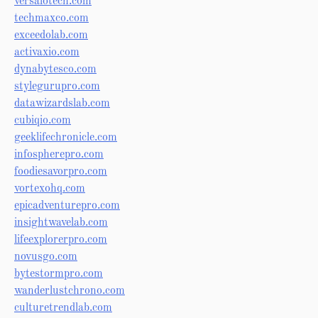
versalotech.com
techmaxco.com
exceedolab.com
activaxio.com
dynabytesco.com
stylegurupro.com
datawizardslab.com
cubiqio.com
geeklifechronicle.com
infospherepro.com
foodiesavorpro.com
vortexohq.com
epicadventurepro.com
insightwavelab.com
lifeexplorerpro.com
novusgo.com
bytestormpro.com
wanderlustchrono.com
culturetrendlab.com