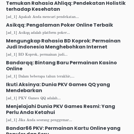
Temukan Rahasia Ahliqq: Pendekatan Holistik
terhadap Kesehatan
[ad_1] Apakah Anda mencari pendekatan…
Asikqq: Pengalaman Poker Online Terbaik
[ad_1] Asikqq adalah platform poker…
Mengungkap Rahasia BD Koprok: Permainan
Judi Indonesia Menghebohkan Internet
[ad_1] BD Koprok, permainan judi…
Bandarqq: Bintang Baru Permainan Kasino
Online
[ad_1] Dalam beberapa tahun terakhir,…
Ikuti Aksinya: Dunia PKV Games QQ yang
Mendebarkan
[ad_1] PKV Games QQ adalah…
Menjelajahi Dunia PKV Games Resmi: Yang
Perlu Anda Ketahui
[ad_1] Jika Anda seorang penggemar…
Bandar66 PKV: Permainan Kartu Online yang