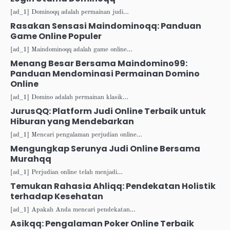
[ad_1] Dominoqq adalah permainan judi…
Rasakan Sensasi Maindominoqq: Panduan
Game Online Populer
[ad_1] Maindominoqq adalah game online…
Menang Besar Bersama Maindomino99:
Panduan Mendominasi Permainan Domino
Online
[ad_1] Domino adalah permainan klasik…
JurusQQ: Platform Judi Online Terbaik untuk
Hiburan yang Mendebarkan
[ad_1] Mencari pengalaman perjudian online…
Mengungkap Serunya Judi Online Bersama
Murahqq
[ad_1] Perjudian online telah menjadi…
Temukan Rahasia Ahliqq: Pendekatan Holistik
terhadap Kesehatan
[ad_1] Apakah Anda mencari pendekatan…
Asikqq: Pengalaman Poker Online Terbaik