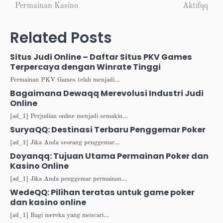
Permainan Kasino
Aktifqq
Related Posts
Situs Judi Online – Daftar Situs PKV Games
Terpercaya dengan Winrate Tinggi
Permainan PKV Games telah menjadi…
Bagaimana Dewaqq Merevolusi Industri Judi
Online
[ad_1] Perjudian online menjadi semakin…
SuryaQQ: Destinasi Terbaru Penggemar Poker
[ad_1] Jika Anda seorang penggemar…
Doyanqq: Tujuan Utama Permainan Poker dan
Kasino Online
[ad_1] Jika Anda penggemar permainan…
WedeQQ: Pilihan teratas untuk game poker
dan kasino online
[ad_1] Bagi mereka yang mencari…