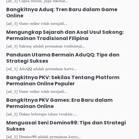
[ad_1] Capsa Susun, juga dikenal…
Bangkitnya Aduq: Tren Baru dalam Game
Online
[ad_1] Game online telah menjadi…
Mengungkap Sejarah dan Asal Usul Sakong:
Permainan Tradisional Filipina
[ad_1] Sakong adalah permainan tradisional…
Panduan Utama Bermain AduQQ: Tips dan
Strategi Sukses
[ad_1] AduQQ adalah permainan kartu…
Bangkitnya PKV: Sekilas Tentang Platform
Permainan Online Populer
[ad_1] Game online telah menjadi…
Bangkitnya PKV Games: Era Baru dalam
Permainan Online
[ad_1] Dalam beberapa tahun terakhir,…
Menguasai Seni Domino99: Tips dan Strategi
Sukses
[ad_1] Domino99 adalah permainan kartu…