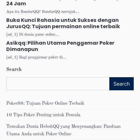
24 Jam
Apa itu BandarQQ? BandarQQ merujuk…
Buka Kunci Rahasia untuk Sukses dengan
JurusQQ: Tujuan permainan online terbaik
[ad_1] Di dunia game online…
Asikqq: Pilihan Utama Penggemar Poker
Dimanapun
[ad_1] Bagi penggemar poker di…
Search
Search
Poker88: Tujuan Poker Online Terbaik
10 Tips Poker Penting untuk Pemula
Temukan Dunia HebohQQ yang Menyenangkan: Panduan
Utama Anda untuk Poker Online