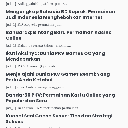
[ad_1] Asikqq adalah platform poker…
Mengungkap Rahasia BD Koprok: Permainan
Judi Indonesia Menghebohkan Internet
[ad_1] BD Koprok, permainan judi…
Bandarqq: Bintang Baru Permainan Kasino
Online
[ad_1] Dalam beberapa tahun terakhir,…
Ikuti Aksinya: Dunia PKV Games QQ yang
Mendebarkan
[ad_1] PKV Games QQ adalah…
Menjelajahi Dunia PKV Games Resmi: Yang
Perlu Anda Ketahui
[ad_1] Jika Anda seorang penggemar…
Bandar66 PKV: Permainan Kartu Online yang
Populer dan Seru
[ad_1] Bandar66 PKV merupakan permainan…
Kuasai Seni Capsa Susun: Tips dan Strategi
Sukses