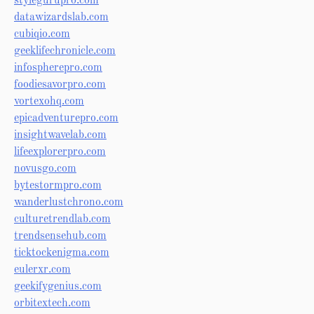
stylegurupro.com
datawizardslab.com
cubiqio.com
geeklifechronicle.com
infospherepro.com
foodiesavorpro.com
vortexohq.com
epicadventurepro.com
insightwavelab.com
lifeexplorerpro.com
novusgo.com
bytestormpro.com
wanderlustchrono.com
culturetrendlab.com
trendsensehub.com
ticktockenigma.com
eulerxr.com
geekifygenius.com
orbitextech.com