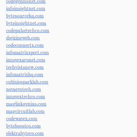
codegeniusnet.com
infoinsightnet.com
bytesourcehq.com
byteinsightnet.com
codepulsetechco.com
digizineweb.com
codeconnectx.com
infomatrixxpert.com
innovexaronet.com
techvistanow.com
infomatrixhq.com
cubixiosparklab.com
novaevotech.com
innovextechco.com
maglinkgenius.com
magcircuitlab.com
codewavex.com
byteboostco.com
elektrabyteco.com