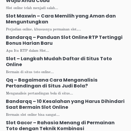
Wajib Anda Coba
Slot online telah menjadi salah…
Slot Maxwin – Cara Memilih yang Aman dan
Menguntungkan
Perjudian online, khususnya permainan slot,…
Bandarqq – Panduan Slot Online RTP Tertinggi
Bonus Harian Baru
Apa Itu RTP dalam Slot…
Slot – Langkah Mudah Daftar di Situs Toto
Online
Bermain di situs toto online…
Qq – Bagaimana Cara Menganalisis
Pertandingan di Situs Judi Bola?
Menganalisis pertandingan bola di situs…
Bandarqq – 10 Kesalahan yang Harus Dihindari
Saat Bermain Slot Online
Bermain slot online bisa sangat…
Slot Gacor – Rahasia Menang di Permainan
Toto dengan Teknik Kombinasi