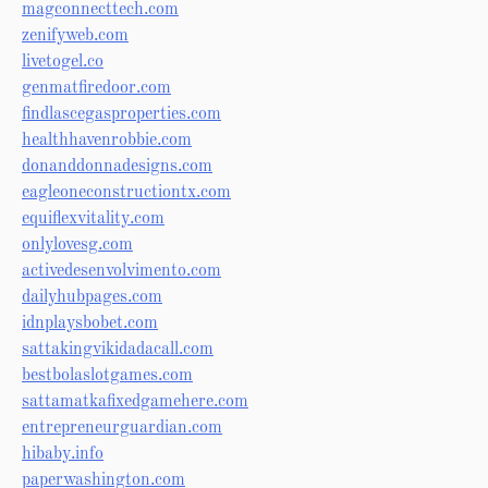
magconnecttech.com
zenifyweb.com
livetogel.co
genmatfiredoor.com
findlascegasproperties.com
healthhavenrobbie.com
donanddonnadesigns.com
eagleoneconstructiontx.com
equiflexvitality.com
onlylovesg.com
activedesenvolvimento.com
dailyhubpages.com
idnplaysbobet.com
sattakingvikidadacall.com
bestbolaslotgames.com
sattamatkafixedgamehere.com
entrepreneurguardian.com
hibaby.info
paperwashington.com