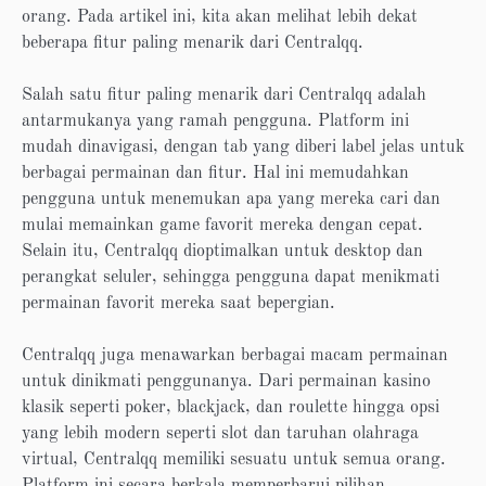
orang. Pada artikel ini, kita akan melihat lebih dekat
beberapa fitur paling menarik dari Centralqq.
Salah satu fitur paling menarik dari Centralqq adalah
antarmukanya yang ramah pengguna. Platform ini
mudah dinavigasi, dengan tab yang diberi label jelas untuk
berbagai permainan dan fitur. Hal ini memudahkan
pengguna untuk menemukan apa yang mereka cari dan
mulai memainkan game favorit mereka dengan cepat.
Selain itu, Centralqq dioptimalkan untuk desktop dan
perangkat seluler, sehingga pengguna dapat menikmati
permainan favorit mereka saat bepergian.
Centralqq juga menawarkan berbagai macam permainan
untuk dinikmati penggunanya. Dari permainan kasino
klasik seperti poker, blackjack, dan roulette hingga opsi
yang lebih modern seperti slot dan taruhan olahraga
virtual, Centralqq memiliki sesuatu untuk semua orang.