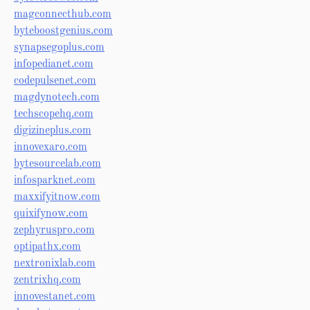
magconnecthub.com
byteboostgenius.com
synapsegoplus.com
infopedianet.com
codepulsenet.com
magdynotech.com
techscopehq.com
digizineplus.com
innovexaro.com
bytesourcelab.com
infosparknet.com
maxxifyitnow.com
quixifynow.com
zephyruspro.com
optipathx.com
nextronixlab.com
zentrixhq.com
innovestanet.com