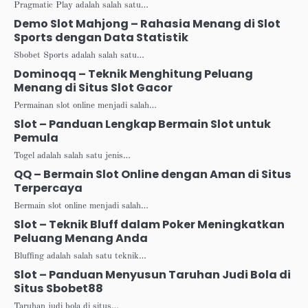
Pragmatic Play adalah salah satu…
Demo Slot Mahjong – Rahasia Menang di Slot
Sports dengan Data Statistik
Sbobet Sports adalah salah satu…
Dominoqq – Teknik Menghitung Peluang
Menang di Situs Slot Gacor
Permainan slot online menjadi salah…
Slot – Panduan Lengkap Bermain Slot untuk
Pemula
Togel adalah salah satu jenis…
QQ – Bermain Slot Online dengan Aman di Situs
Terpercaya
Bermain slot online menjadi salah…
Slot – Teknik Bluff dalam Poker Meningkatkan
Peluang Menang Anda
Bluffing adalah salah satu teknik…
Slot – Panduan Menyusun Taruhan Judi Bola di
Situs Sbobet88
Taruhan judi bola di situs…