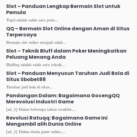
Slot – Panduan Lengkap Bermain Slot untuk
Pemula
Togel adalah salah satu jenis…
QQ – Bermain Slot Online dengan Aman di Situs
Terpercaya
Bermain slot online menjadi salah…
Slot – Teknik Bluff dalam Poker Meningkatkan
Peluang Menang Anda
Bluffing adalah salah satu teknik…
Slot – Panduan Menyusun Taruhan Judi Bola di
Situs Sbobet88
Taruhan judi bola di situs…
Pandangan Dalam: Bagaimana GocengQQ
Merevolusi Industri Game
[ad_1] Dalam beberapa tahun terakhir,…
Revolusi Ratuqq: Bagaimana Game Ini
Mengambil alih Dunia Online
[ad_1] Dalam dunia game online,…