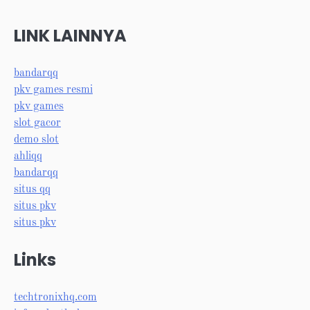
LINK LAINNYA
bandarqq
pkv games resmi
pkv games
slot gacor
demo slot
ahliqq
bandarqq
situs qq
situs pkv
situs pkv
Links
techtronixhq.com