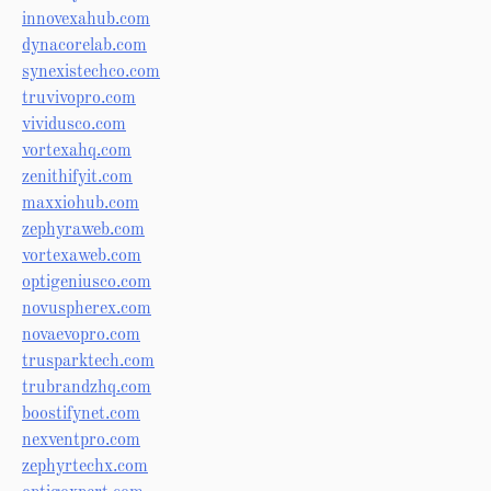
innovexahub.com
dynacorelab.com
synexistechco.com
truvivopro.com
vividusco.com
vortexahq.com
zenithifyit.com
maxxiohub.com
zephyraweb.com
vortexaweb.com
optigeniusco.com
novuspherex.com
novaevopro.com
trusparktech.com
trubrandzhq.com
boostifynet.com
nexventpro.com
zephyrtechx.com