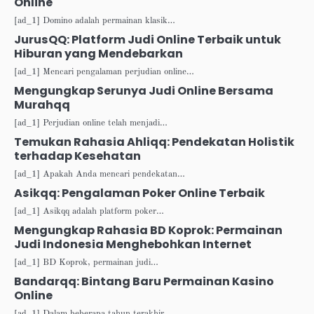
Online
[ad_1] Domino adalah permainan klasik…
JurusQQ: Platform Judi Online Terbaik untuk
Hiburan yang Mendebarkan
[ad_1] Mencari pengalaman perjudian online…
Mengungkap Serunya Judi Online Bersama
Murahqq
[ad_1] Perjudian online telah menjadi…
Temukan Rahasia Ahliqq: Pendekatan Holistik
terhadap Kesehatan
[ad_1] Apakah Anda mencari pendekatan…
Asikqq: Pengalaman Poker Online Terbaik
[ad_1] Asikqq adalah platform poker…
Mengungkap Rahasia BD Koprok: Permainan
Judi Indonesia Menghebohkan Internet
[ad_1] BD Koprok, permainan judi…
Bandarqq: Bintang Baru Permainan Kasino
Online
[ad_1] Dalam beberapa tahun terakhir,…