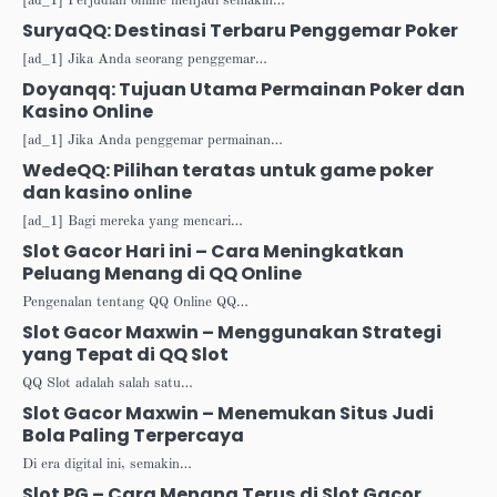
[ad_1] Perjudian online menjadi semakin…
SuryaQQ: Destinasi Terbaru Penggemar Poker
[ad_1] Jika Anda seorang penggemar…
Doyanqq: Tujuan Utama Permainan Poker dan
Kasino Online
[ad_1] Jika Anda penggemar permainan…
WedeQQ: Pilihan teratas untuk game poker
dan kasino online
[ad_1] Bagi mereka yang mencari…
Slot Gacor Hari ini – Cara Meningkatkan
Peluang Menang di QQ Online
Pengenalan tentang QQ Online QQ…
Slot Gacor Maxwin – Menggunakan Strategi
yang Tepat di QQ Slot
QQ Slot adalah salah satu…
Slot Gacor Maxwin – Menemukan Situs Judi
Bola Paling Terpercaya
Di era digital ini, semakin…
Slot PG – Cara Menang Terus di Slot Gacor,