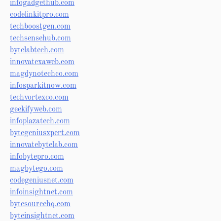
infogadgethub.com
codelinkitpro.com
techboostgen.com
techsensehub.com
bytelabtech.com
innovatexaweb.com
magdynotechco.com
infosparkitnow.com
techvortexco.com
geekifyweb.com
infoplazatech.com
bytegeniusxpert.com
innovatebytelab.com
infobytepro.com
magbytego.com
codegeniusnet.com
infoinsightnet.com
bytesourcehq.com
byteinsightnet.com