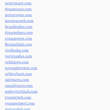
nextronnet.com
dynamoxco.com
zenturogen.com
innovexaweb.com
brandioplus.com
dynawebpro.com
synapsegen.com
flexipathlab.com
vividushq.com
vortexaplus.com
cubixiogo.com
novuspherenet.com
orbitechnet.com
optiwavex.com
omnidynoco.com
zephyrtechhub.com
truzestweb.com
synapsexpert.com
zentarolab.com