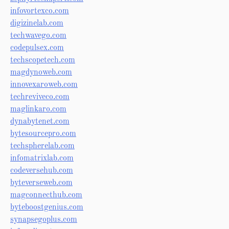
infovortexco.com
digizinelab.com
techwavego.com
codepulsex.com
techscopetech.com
magdynoweb.com
innovexaroweb.com
techreviveco.com
maglinkaro.com
dynabytenet.com
bytesourcepro.com
techspherelab.com
infomatrixlab.com
codeversehub.com
byteverseweb.com
magconnecthub.com
byteboostgenius.com
synapsegoplus.com