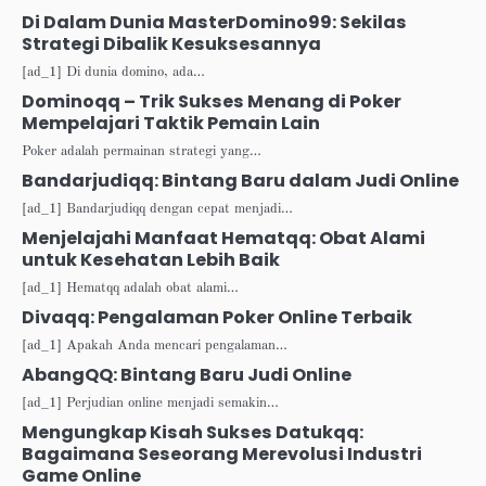
Di Dalam Dunia MasterDomino99: Sekilas
Strategi Dibalik Kesuksesannya
[ad_1] Di dunia domino, ada…
Dominoqq – Trik Sukses Menang di Poker
Mempelajari Taktik Pemain Lain
Poker adalah permainan strategi yang…
Bandarjudiqq: Bintang Baru dalam Judi Online
[ad_1] Bandarjudiqq dengan cepat menjadi…
Menjelajahi Manfaat Hematqq: Obat Alami
untuk Kesehatan Lebih Baik
[ad_1] Hematqq adalah obat alami…
Divaqq: Pengalaman Poker Online Terbaik
[ad_1] Apakah Anda mencari pengalaman…
AbangQQ: Bintang Baru Judi Online
[ad_1] Perjudian online menjadi semakin…
Mengungkap Kisah Sukses Datukqq:
Bagaimana Seseorang Merevolusi Industri
Game Online