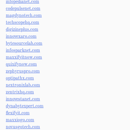
infopedianet.com
codepulsenet.com
magdynotech.com
techscopehq.com
digizineplus.com
innovexaro.com
bytesourcelab.com
infosparknet.com
maxxifyitnow.com
quixifynow.com
zephyruspro.com
optipathx.com
nextronixlab.com
zentrixhq.com
innovestanet.com
dynabytexpert.com
flexifyit.com
maxxiogo.com
novusgotech.com