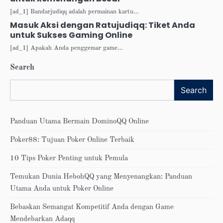
[ad_1] Bandarjudiqq adalah permainan kartu…
Masuk Aksi dengan Ratujudiqq: Tiket Anda
untuk Sukses Gaming Online
[ad_1] Apakah Anda penggemar game…
Search
Search
Panduan Utama Bermain DominoQQ Online
Poker88: Tujuan Poker Online Terbaik
10 Tips Poker Penting untuk Pemula
Temukan Dunia HebohQQ yang Menyenangkan: Panduan
Utama Anda untuk Poker Online
Bebaskan Semangat Kompetitif Anda dengan Game
Mendebarkan Adaqq