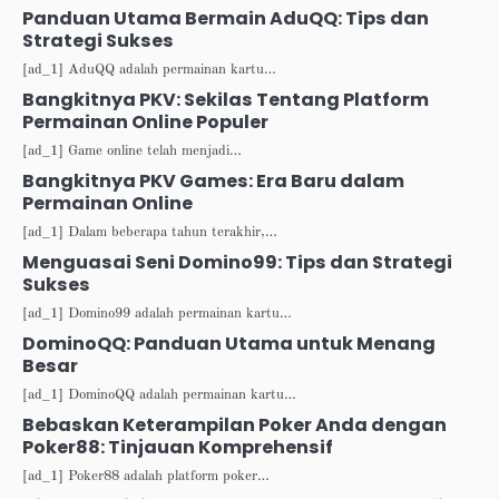
Panduan Utama Bermain AduQQ: Tips dan
Strategi Sukses
[ad_1] AduQQ adalah permainan kartu…
Bangkitnya PKV: Sekilas Tentang Platform
Permainan Online Populer
[ad_1] Game online telah menjadi…
Bangkitnya PKV Games: Era Baru dalam
Permainan Online
[ad_1] Dalam beberapa tahun terakhir,…
Menguasai Seni Domino99: Tips dan Strategi
Sukses
[ad_1] Domino99 adalah permainan kartu…
DominoQQ: Panduan Utama untuk Menang
Besar
[ad_1] DominoQQ adalah permainan kartu…
Bebaskan Keterampilan Poker Anda dengan
Poker88: Tinjauan Komprehensif
[ad_1] Poker88 adalah platform poker…