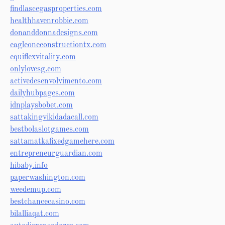
findlascegasproperties.com
healthhavenrobbie.com
donanddonnadesigns.com
eagleoneconstructiontx.com
equiflexvitality.com
onlylovesg.com
activedesenvolvimento.com
dailyhubpages.com
idnplaysbobet.com
sattakingvikidadacall.com
bestbolaslotgames.com
sattamatkafixedgamehere.com
entrepreneurguardian.com
hibaby.info
paperwashington.com
weedemup.com
bestchancecasino.com
bilalliaqat.com