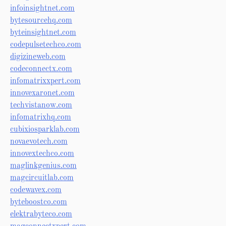
infoinsightnet.com
bytesourcehq.com
byteinsightnet.com
codepulsetechco.com
digizineweb.com
codeconnectx.com
infomatrixxpert.com
innovexaronet.com
techvistanow.com
infomatrixhq.com
cubixiosparklab.com
novaevotech.com
innovextechco.com
maglinkgenius.com
magcircuitlab.com
codewavex.com
byteboostco.com
elektrabyteco.com