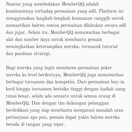
Namun yang membedakan MemberQQ adalah
komitmennya terhadap permainan yang adil. Platform ini
menggunakan langkah-langkah keamanan canggih untuk
memastikan bahwa semua permainan dilakukan secara adil
dan jujur. Selain itu, MemberQQ menawarkan berbagai
alat dan sumber daya untuk membantu pemain
meningkatkan keterampilan mereka, termasuk tutorial
dan panduan strategi.
Bagi mereka yang ingin membawa permainan poker
mereka ke level berikutnya, MemberQQ juga menawarkan
berbagai turnamen dan kompetisi. Dari permainan buy-in
kecil hingga turnamen berisiko tinggi dengan hadiah uang
tunai besar, selalu ada sesuatu untuk semua orang di
MemberQQ. Dan dengan tim dukungan pelanggan
berdedikasi yang siap membantu mengatasi masalah atau
pertanyaan apa pun, pemain dapat yakin bahwa mereka
berada di tangan yang tepat.