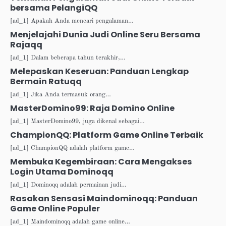
bersama PelangiQQ
[ad_1] Apakah Anda mencari pengalaman…
Menjelajahi Dunia Judi Online Seru Bersama
Rajaqq
[ad_1] Dalam beberapa tahun terakhir,…
Melepaskan Keseruan: Panduan Lengkap
Bermain Ratuqq
[ad_1] Jika Anda termasuk orang…
MasterDomino99: Raja Domino Online
[ad_1] MasterDomino99, juga dikenal sebagai…
ChampionQQ: Platform Game Online Terbaik
[ad_1] ChampionQQ adalah platform game…
Membuka Kegembiraan: Cara Mengakses
Login Utama Dominoqq
[ad_1] Dominoqq adalah permainan judi…
Rasakan Sensasi Maindominoqq: Panduan
Game Online Populer
[ad_1] Maindominoqq adalah game online…