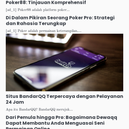
Poker88: Tinjauan Komprehensif
[ad_1] Poker88 adalah platform poker…
Di Dalam Pikiran Seorang Poker Pro: Strategi
dan Rahasia Terungkap
[ad_1] Poker adalah permainan keterampilan,…
Situs BandarQQ Terpercaya dengan Pelayanan
24 Jam
Apa itu BandarQQ? BandarQQ merujuk…
Dari Pemula hingga Pro: Bagaimana Dewaqq
Dapat Membantu Anda Menguasai Seni
Permainan Online