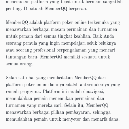
menemukan platform yang tepat untuk bermain sangatlah
penting. Di situlah MemberQQ berperan.
MemberQQ adalah platform poker online terkemuka yang
menawarkan berbagai macam permainan dan turnamen
untuk pemain dari semua tingkat keahlian. Baik Anda
seorang pemula yang ingin mempelajari seluk beluknya
atau seorang profesional berpengalaman yang mencari
tantangan baru, MemberQQ memiliki sesuatu untuk
semua orang.
Salah satu hal yang membedakan MemberQQ dari
platform poker online lainnya adalah antarmukanya yang
ramah pengguna. Platform ini mudah dinavigasi,
memudahkan pemain menemukan permainan dan
turnamen yang mereka cari. Selain itu, MemberQQ
menawarkan berbagai pilihan pembayaran, sehingga
memudahkan pemain untuk menyetor dan menarik dana.