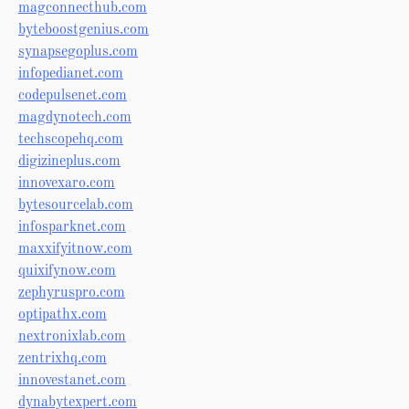
magconnecthub.com
byteboostgenius.com
synapsegoplus.com
infopedianet.com
codepulsenet.com
magdynotech.com
techscopehq.com
digizineplus.com
innovexaro.com
bytesourcelab.com
infosparknet.com
maxxifyitnow.com
quixifynow.com
zephyruspro.com
optipathx.com
nextronixlab.com
zentrixhq.com
innovestanet.com
dynabytexpert.com