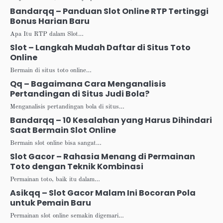
Bandarqq – Panduan Slot Online RTP Tertinggi
Bonus Harian Baru
Apa Itu RTP dalam Slot…
Slot – Langkah Mudah Daftar di Situs Toto
Online
Bermain di situs toto online…
Qq – Bagaimana Cara Menganalisis
Pertandingan di Situs Judi Bola?
Menganalisis pertandingan bola di situs…
Bandarqq – 10 Kesalahan yang Harus Dihindari
Saat Bermain Slot Online
Bermain slot online bisa sangat…
Slot Gacor – Rahasia Menang di Permainan
Toto dengan Teknik Kombinasi
Permainan toto, baik itu dalam…
Asikqq – Slot Gacor Malam Ini Bocoran Pola
untuk Pemain Baru
Permainan slot online semakin digemari…