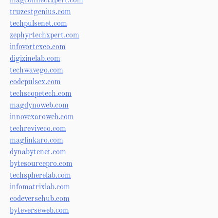
magconnectxpert.com
truzestgenius.com
techpulsenet.com
zephyrtechxpert.com
infovortexco.com
digizinelab.com
techwavego.com
codepulsex.com
techscopetech.com
magdynoweb.com
innovexaroweb.com
techreviveco.com
maglinkaro.com
dynabytenet.com
bytesourcepro.com
techspherelab.com
infomatrixlab.com
codeversehub.com
byteverseweb.com