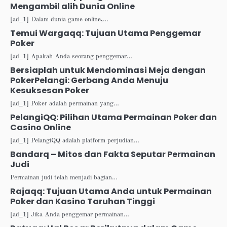
Mengambil alih Dunia Online
[ad_1] Dalam dunia game online,…
Temui Wargaqq: Tujuan Utama Penggemar
Poker
[ad_1] Apakah Anda seorang penggemar…
Bersiaplah untuk Mendominasi Meja dengan
PokerPelangi: Gerbang Anda Menuju
Kesuksesan Poker
[ad_1] Poker adalah permainan yang…
PelangiQQ: Pilihan Utama Permainan Poker dan
Casino Online
[ad_1] PelangiQQ adalah platform perjudian…
Bandarq – Mitos dan Fakta Seputar Permainan
Judi
Permainan judi telah menjadi bagian…
Rajaqq: Tujuan Utama Anda untuk Permainan
Poker dan Kasino Taruhan Tinggi
[ad_1] Jika Anda penggemar permainan…