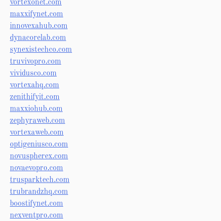
vortexonet.com
maxxifynet.com
innovexahub.com
dynacorelab.com
synexistechco.com
truvivopro.com
vividusco.com
vortexahq.com
zenithifyit.com
maxxiohub.com
zephyraweb.com
vortexaweb.com
optigeniusco.com
novuspherex.com
novaevopro.com
trusparktech.com
trubrandzhq.com
boostifynet.com
nexventpro.com