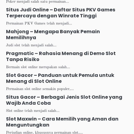
Poker menjadi salah satu permainan…
Situs Judi Online – Daftar Situs PKV Games
Terpercaya dengan Winrate Tinggi
Permainan PKV Games telah menjadi…
Mahjong – Mengapa Banyak Pemain
Memilihnya
Judi slot telah menjadi salah…
Pragmatic – Rahasia Menang di Demo Slot
Tanpa Risiko
Bermain slot online merupakan salah…
Slot Gacor – Panduan untuk Pemula untuk
Menang di Slot Online
Permainan slot online semakin populer,…
Situs Gacor – Berbagai Jenis Slot Online yang
Wajib Anda Coba
Slot online telah menjadi salah…
Slot Maxwin – Cara Memilih yang Aman dan
Menguntungkan
Perjudian online, khususnya permainan slot,…