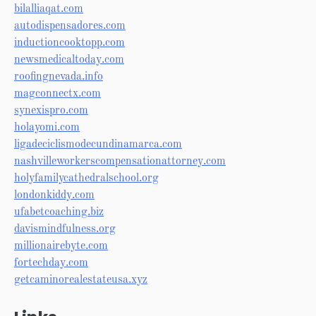
bilalliaqat.com
autodispensadores.com
inductioncooktopp.com
newsmedicaltoday.com
roofingnevada.info
magconnectx.com
synexispro.com
holayomi.com
ligadeciclismodecundinamarca.com
nashvilleworkerscompensationattorney.com
holyfamilycathedralschool.org
londonkiddy.com
ufabetcoaching.biz
davismindfulness.org
millionairebyte.com
fortechday.com
getcaminorealestateusa.xyz