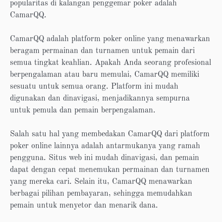
popularitas di kalangan penggemar poker adalah
CamarQQ.
CamarQQ adalah platform poker online yang menawarkan
beragam permainan dan turnamen untuk pemain dari
semua tingkat keahlian. Apakah Anda seorang profesional
berpengalaman atau baru memulai, CamarQQ memiliki
sesuatu untuk semua orang. Platform ini mudah
digunakan dan dinavigasi, menjadikannya sempurna
untuk pemula dan pemain berpengalaman.
Salah satu hal yang membedakan CamarQQ dari platform
poker online lainnya adalah antarmukanya yang ramah
pengguna. Situs web ini mudah dinavigasi, dan pemain
dapat dengan cepat menemukan permainan dan turnamen
yang mereka cari. Selain itu, CamarQQ menawarkan
berbagai pilihan pembayaran, sehingga memudahkan
pemain untuk menyetor dan menarik dana.