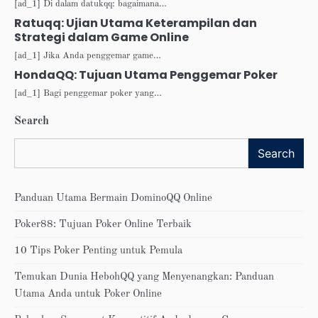
[ad_1] Di dalam datukqq: bagaimana…
Ratuqq: Ujian Utama Keterampilan dan
Strategi dalam Game Online
[ad_1] Jika Anda penggemar game…
HondaQQ: Tujuan Utama Penggemar Poker
[ad_1] Bagi penggemar poker yang…
Search
Search
Panduan Utama Bermain DominoQQ Online
Poker88: Tujuan Poker Online Terbaik
10 Tips Poker Penting untuk Pemula
Temukan Dunia HebohQQ yang Menyenangkan: Panduan
Utama Anda untuk Poker Online