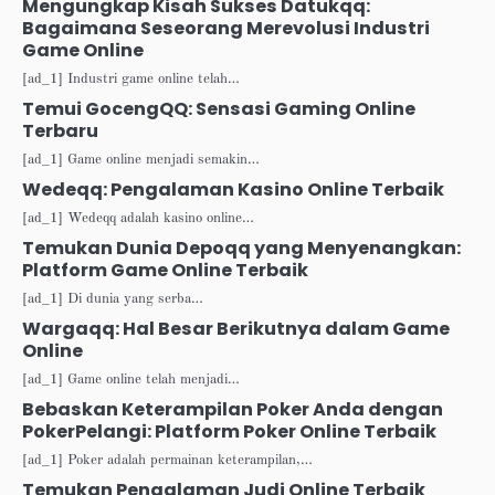
Mengungkap Kisah Sukses Datukqq:
Bagaimana Seseorang Merevolusi Industri
Game Online
[ad_1] Industri game online telah…
Temui GocengQQ: Sensasi Gaming Online
Terbaru
[ad_1] Game online menjadi semakin…
Wedeqq: Pengalaman Kasino Online Terbaik
[ad_1] Wedeqq adalah kasino online…
Temukan Dunia Depoqq yang Menyenangkan:
Platform Game Online Terbaik
[ad_1] Di dunia yang serba…
Wargaqq: Hal Besar Berikutnya dalam Game
Online
[ad_1] Game online telah menjadi…
Bebaskan Keterampilan Poker Anda dengan
PokerPelangi: Platform Poker Online Terbaik
[ad_1] Poker adalah permainan keterampilan,…
Temukan Pengalaman Judi Online Terbaik