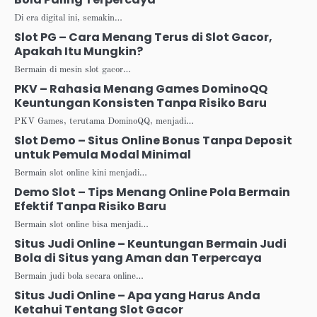
Di era digital ini, semakin…
Slot PG – Cara Menang Terus di Slot Gacor,
Apakah Itu Mungkin?
Bermain di mesin slot gacor…
PKV – Rahasia Menang Games DominoQQ
Keuntungan Konsisten Tanpa Risiko Baru
PKV Games, terutama DominoQQ, menjadi…
Slot Demo – Situs Online Bonus Tanpa Deposit
untuk Pemula Modal Minimal
Bermain slot online kini menjadi…
Demo Slot – Tips Menang Online Pola Bermain
Efektif Tanpa Risiko Baru
Bermain slot online bisa menjadi…
Situs Judi Online – Keuntungan Bermain Judi
Bola di Situs yang Aman dan Terpercaya
Bermain judi bola secara online…
Situs Judi Online – Apa yang Harus Anda
Ketahui Tentang Slot Gacor