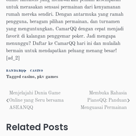
untuk merasakan sensasi permainan dari kenyamanan
rumah mereka sendiri. Dengan antarmuka yang ramah
pengguna, beragam pilihan permainan, dan turnamen
yang menguntungkan, CamarQQ dengan cepat menjadi
favorit di kalangan penggemar poker. Jadi mengapa
menunggu? Daftar ke CamarQQ hari ini dan mulailah
bermain untuk mendapatkan peluang menang besar!
[ad_2]
BANDARQQ
CASINO
Tagged
casino
,
pkv games
Post
Menjelajahi Dunia Game
Membuka Rahasia
Online yang Seru bersama
PianoQQ: Panduan
navigation
ASEANQQ
Menguasai Permainan
Related Posts