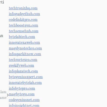
ti
techtronixhq.com
infogadgethub.com
codelinkitpro.com
techboostgen.com
techsensehub.com
an
bytelabtech.com
innovatexaweb.com
magdynotechco.com
infosparkitnow.com
techvortexco.com
geekifyweb.com
infoplazatech.com
bytegeniusxpert.com
innovatebytelab.com
infobytepro.com
alam
magbytego.com
Game
codegeniusnet.com
infoinsightnet.com