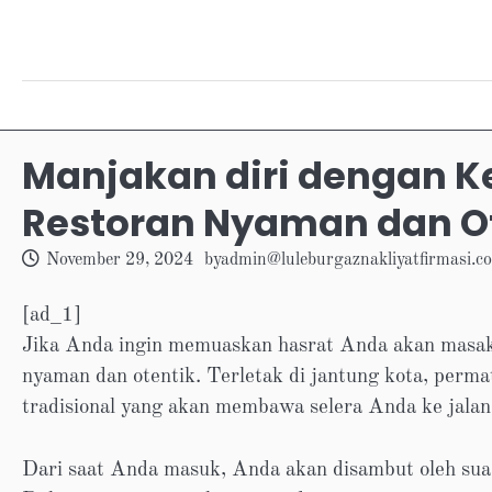
Skip
to
content
Manjakan diri dengan K
Restoran Nyaman dan O
November 29, 2024
by
admin@luleburgaznakliyatfirmasi.c
[ad_1]
Jika Anda ingin memuaskan hasrat Anda akan masaka
nyaman dan otentik. Terletak di jantung kota, per
tradisional yang akan membawa selera Anda ke jalan
Dari saat Anda masuk, Anda akan disambut oleh su