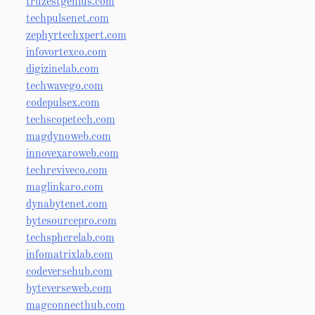
truzestgenius.com
techpulsenet.com
zephyrtechxpert.com
infovortexco.com
digizinelab.com
techwavego.com
codepulsex.com
techscopetech.com
magdynoweb.com
innovexaroweb.com
techreviveco.com
maglinkaro.com
dynabytenet.com
bytesourcepro.com
techspherelab.com
infomatrixlab.com
codeversehub.com
byteverseweb.com
magconnecthub.com