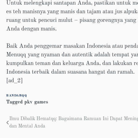
Untuk melengkapi santapan Anda, pastikan untuk m
es teh manisnya yang manis dan tajam atau jus alpu
ruang untuk pencuci mulut – pisang gorengnya yang 
Anda dengan manis.
Baik Anda penggemar masakan Indonesia atau pendata
Menuqq yang nyaman dan autentik adalah tempat yan
kumpulkan teman dan keluarga Anda, dan lakukan res
Indonesia terbaik dalam suasana hangat dan ramah.
[ad_2]
BANDARQQ
Tagged
pkv games
Post
Ilmu Dibalik Hematqq: Bagaimana Ramuan Ini Dapat Mening
dan Mental Anda
navigation