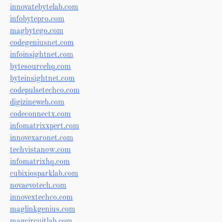
innovatebytelab.com
infobytepro.com
magbytego.com
codegeniusnet.com
infoinsightnet.com
bytesourcehq.com
byteinsightnet.com
codepulsetechco.com
digizineweb.com
codeconnectx.com
infomatrixxpert.com
innovexaronet.com
techvistanow.com
infomatrixhq.com
cubixiosparklab.com
novaevotech.com
innovextechco.com
maglinkgenius.com
magcircuitlab.com