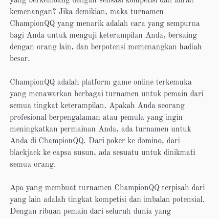
yang berkembang dengan sensasi kompetisi dan aliran
kemenangan? Jika demikian, maka turnamen
ChampionQQ yang menarik adalah cara yang sempurna
bagi Anda untuk menguji keterampilan Anda, bersaing
dengan orang lain, dan berpotensi memenangkan hadiah
besar.
ChampionQQ adalah platform game online terkemuka
yang menawarkan berbagai turnamen untuk pemain dari
semua tingkat keterampilan. Apakah Anda seorang
profesional berpengalaman atau pemula yang ingin
meningkatkan permainan Anda, ada turnamen untuk
Anda di ChampionQQ. Dari poker ke domino, dari
blackjack ke capsa susun, ada sesuatu untuk dinikmati
semua orang.
Apa yang membuat turnamen ChampionQQ terpisah dari
yang lain adalah tingkat kompetisi dan imbalan potensial.
Dengan ribuan pemain dari seluruh dunia yang