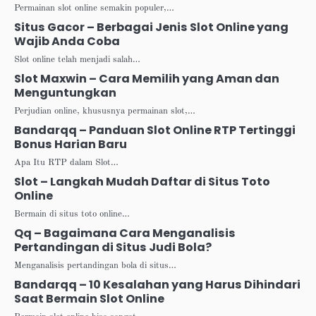
Permainan slot online semakin populer,…
Situs Gacor – Berbagai Jenis Slot Online yang
Wajib Anda Coba
Slot online telah menjadi salah…
Slot Maxwin – Cara Memilih yang Aman dan
Menguntungkan
Perjudian online, khususnya permainan slot,…
Bandarqq – Panduan Slot Online RTP Tertinggi
Bonus Harian Baru
Apa Itu RTP dalam Slot…
Slot – Langkah Mudah Daftar di Situs Toto
Online
Bermain di situs toto online…
Qq – Bagaimana Cara Menganalisis
Pertandingan di Situs Judi Bola?
Menganalisis pertandingan bola di situs…
Bandarqq – 10 Kesalahan yang Harus Dihindari
Saat Bermain Slot Online