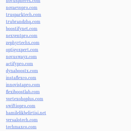
novuspherex.com
novaevopro.com
trusparktech.com
trubrandzhq.com
boostifynet.com
nexventpro.com
zephyrtechx.com
optigoxpert.com
novuswayz.com
actifypro.com
dynaboostx.com
instaflexco.com
innovistapro.com
flexiboostlab.com
vortexohqplus.com
swiftiopro.com
hamilelikbelirtisi.net
versalotech.com
techmaxco.com