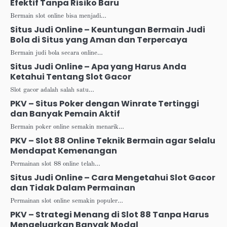
Efektif Tanpa Risiko Baru
Bermain slot online bisa menjadi…
Situs Judi Online – Keuntungan Bermain Judi
Bola di Situs yang Aman dan Terpercaya
Bermain judi bola secara online…
Situs Judi Online – Apa yang Harus Anda
Ketahui Tentang Slot Gacor
Slot gacor adalah salah satu…
PKV – Situs Poker dengan Winrate Tertinggi
dan Banyak Pemain Aktif
Bermain poker online semakin menarik…
PKV – Slot 88 Online Teknik Bermain agar Selalu
Mendapat Kemenangan
Permainan slot 88 online telah…
Situs Judi Online – Cara Mengetahui Slot Gacor
dan Tidak Dalam Permainan
Permainan slot online semakin populer…
PKV – Strategi Menang di Slot 88 Tanpa Harus
Mengeluarkan Banyak Modal