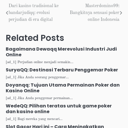
Post
Dari kasino tradisional ke
Masterdomino99:
bandarjudiqq: evolusi
Bangkitnya sensasi poker
navigation
perjudian di era digital
online Indonesia
Related Posts
Bagaimana Dewaqq Merevolusi Industri Judi
Online
[ad_1] Perjudian online menjadi semakin…
SuryaQQ: Destinasi Terbaru Penggemar Poker
[ad_1] Jika Anda seorang penggemar…
Doyanqq: Tujuan Utama Permainan Poker dan
Kasino Online
[ad_1] Jika Anda penggemar permainan…
WedeQQ: Pilihan teratas untuk game poker
dan kasino online
[ad_1] Bagi mereka yang mencari…
Slot Gacor Hari ini – Cara Meningkatkan