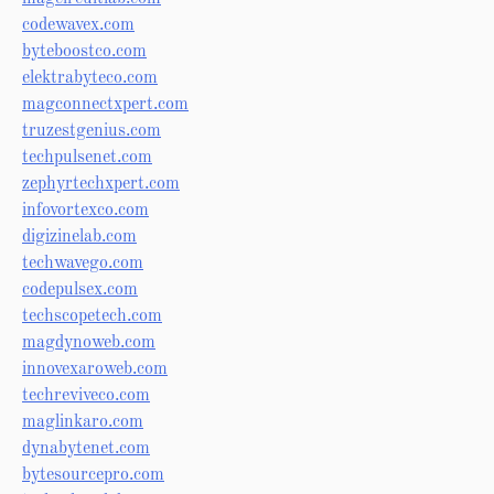
codewavex.com
byteboostco.com
elektrabyteco.com
magconnectxpert.com
truzestgenius.com
techpulsenet.com
zephyrtechxpert.com
infovortexco.com
digizinelab.com
techwavego.com
codepulsex.com
techscopetech.com
magdynoweb.com
innovexaroweb.com
techreviveco.com
maglinkaro.com
dynabytenet.com
bytesourcepro.com