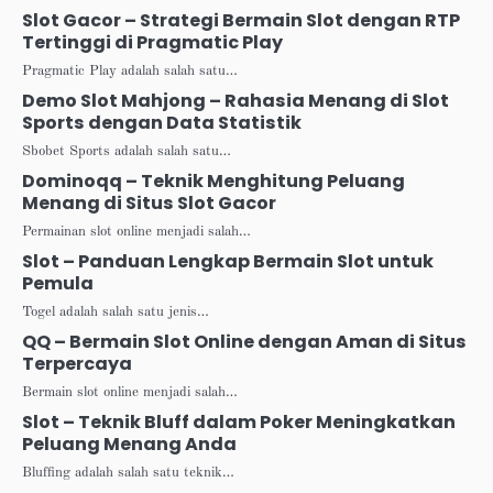
Slot Gacor – Strategi Bermain Slot dengan RTP
Tertinggi di Pragmatic Play
Pragmatic Play adalah salah satu…
Demo Slot Mahjong – Rahasia Menang di Slot
Sports dengan Data Statistik
Sbobet Sports adalah salah satu…
Dominoqq – Teknik Menghitung Peluang
Menang di Situs Slot Gacor
Permainan slot online menjadi salah…
Slot – Panduan Lengkap Bermain Slot untuk
Pemula
Togel adalah salah satu jenis…
QQ – Bermain Slot Online dengan Aman di Situs
Terpercaya
Bermain slot online menjadi salah…
Slot – Teknik Bluff dalam Poker Meningkatkan
Peluang Menang Anda
Bluffing adalah salah satu teknik…