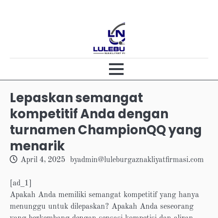
Skip
to
content
Lepaskan semangat
kompetitif Anda dengan
turnamen ChampionQQ yang
menarik
April 4, 2025
by
admin@luleburgaznakliyatfirmasi.com
[ad_1]
Apakah Anda memiliki semangat kompetitif yang hanya
menunggu untuk dilepaskan? Apakah Anda seseorang