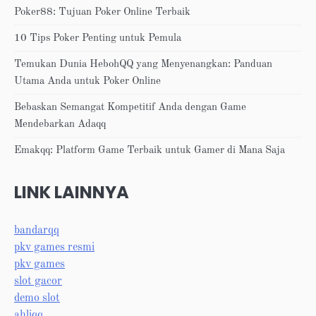
Poker88: Tujuan Poker Online Terbaik
10 Tips Poker Penting untuk Pemula
Temukan Dunia HebohQQ yang Menyenangkan: Panduan
Utama Anda untuk Poker Online
Bebaskan Semangat Kompetitif Anda dengan Game
Mendebarkan Adaqq
Emakqq: Platform Game Terbaik untuk Gamer di Mana Saja
LINK LAINNYA
bandarqq
pkv games resmi
pkv games
slot gacor
demo slot
ahliqq