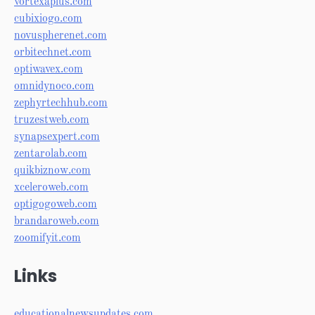
vortexaplus.com
cubixiogo.com
novuspherenet.com
orbitechnet.com
optiwavex.com
omnidynoco.com
zephyrtechhub.com
truzestweb.com
synapsexpert.com
zentarolab.com
quikbiznow.com
xceleroweb.com
optigogoweb.com
brandaroweb.com
zoomifyit.com
Links
educationalnewsupdates.com