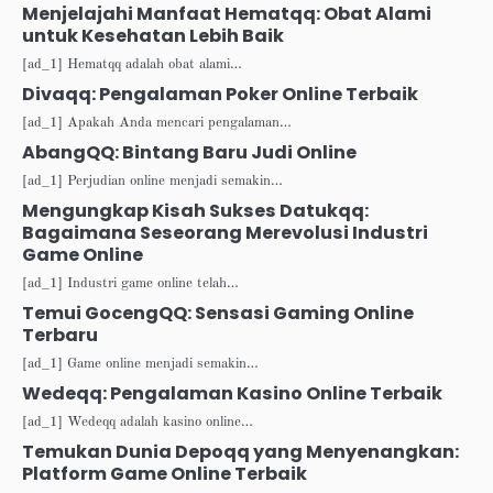
Menjelajahi Manfaat Hematqq: Obat Alami
untuk Kesehatan Lebih Baik
[ad_1] Hematqq adalah obat alami…
Divaqq: Pengalaman Poker Online Terbaik
[ad_1] Apakah Anda mencari pengalaman…
AbangQQ: Bintang Baru Judi Online
[ad_1] Perjudian online menjadi semakin…
Mengungkap Kisah Sukses Datukqq:
Bagaimana Seseorang Merevolusi Industri
Game Online
[ad_1] Industri game online telah…
Temui GocengQQ: Sensasi Gaming Online
Terbaru
[ad_1] Game online menjadi semakin…
Wedeqq: Pengalaman Kasino Online Terbaik
[ad_1] Wedeqq adalah kasino online…
Temukan Dunia Depoqq yang Menyenangkan:
Platform Game Online Terbaik