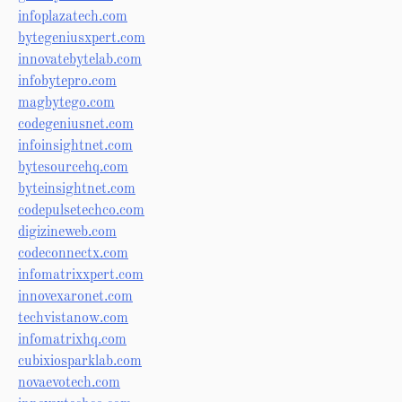
infoplazatech.com
bytegeniusxpert.com
innovatebytelab.com
infobytepro.com
magbytego.com
codegeniusnet.com
infoinsightnet.com
bytesourcehq.com
byteinsightnet.com
codepulsetechco.com
digizineweb.com
codeconnectx.com
infomatrixxpert.com
innovexaronet.com
techvistanow.com
infomatrixhq.com
cubixiosparklab.com
novaevotech.com