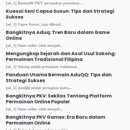
[ad_1] Bandar66 PKV merupakan permainan…
Kuasai Seni Capsa Susun: Tips dan Strategi
Sukses
[ad_1] Capsa Susun, juga dikenal…
Bangkitnya Aduq: Tren Baru dalam Game
Online
[ad_1] Game online telah menjadi…
Mengungkap Sejarah dan Asal Usul Sakong:
Permainan Tradisional Filipina
[ad_1] Sakong adalah permainan tradisional…
Panduan Utama Bermain AduQQ: Tips dan
Strategi Sukses
[ad_1] AduQQ adalah permainan kartu…
Bangkitnya PKV: Sekilas Tentang Platform
Permainan Online Populer
[ad_1] Game online telah menjadi…
Bangkitnya PKV Games: Era Baru dalam
Permainan Online