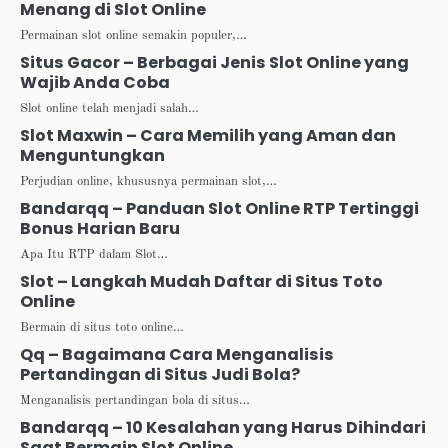
Menang di Slot Online
Permainan slot online semakin populer,…
Situs Gacor – Berbagai Jenis Slot Online yang
Wajib Anda Coba
Slot online telah menjadi salah…
Slot Maxwin – Cara Memilih yang Aman dan
Menguntungkan
Perjudian online, khususnya permainan slot,…
Bandarqq – Panduan Slot Online RTP Tertinggi
Bonus Harian Baru
Apa Itu RTP dalam Slot…
Slot – Langkah Mudah Daftar di Situs Toto
Online
Bermain di situs toto online…
Qq – Bagaimana Cara Menganalisis
Pertandingan di Situs Judi Bola?
Menganalisis pertandingan bola di situs…
Bandarqq – 10 Kesalahan yang Harus Dihindari
Saat Bermain Slot Online