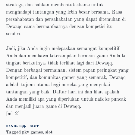
strategi, dan bahkan membentuk aliansi untuk
menghadapi tantangan yang lebih besar bersama. Rasa
persahabatan dan persahabatan yang dapat ditemukan di
Dewaqq sama bermanfaatnya dengan kompetisi itu
sendiri.
Jadi, jika Anda ingin melepaskan semangat kompetitif
Anda dan membawa keterampilan bermain game Anda ke
tingkat berikutnya, tidak terlihat lagi dari Dewaqq.
Dengan berbagai permainan, sistem papan peringkat yang
kompetitif, dan komunitas gamer yang semarak, Dewaqq
adalah tujuan utama bagi mereka yang menyukai
tantangan yang baik. Daftar hari ini dan lihat apakah
Anda memiliki apa yang diperlukan untuk naik ke puncak
dan menjadi juara game di Dewaqq.
[ad_2]
BANDARQQ
SLOT
Tagged
pkv games
,
slot