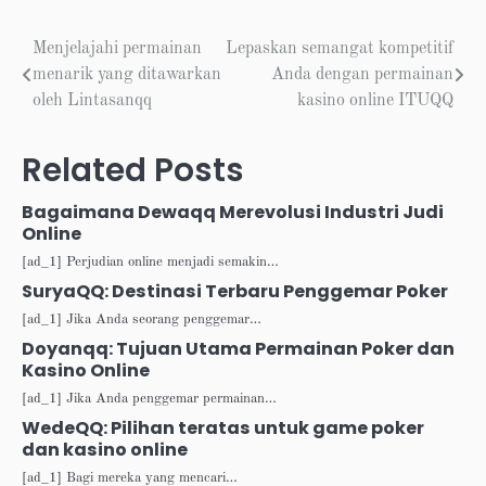
Post
Menjelajahi permainan
Lepaskan semangat kompetitif
menarik yang ditawarkan
Anda dengan permainan
navigation
oleh Lintasanqq
kasino online ITUQQ
Related Posts
Bagaimana Dewaqq Merevolusi Industri Judi
Online
[ad_1] Perjudian online menjadi semakin…
SuryaQQ: Destinasi Terbaru Penggemar Poker
[ad_1] Jika Anda seorang penggemar…
Doyanqq: Tujuan Utama Permainan Poker dan
Kasino Online
[ad_1] Jika Anda penggemar permainan…
WedeQQ: Pilihan teratas untuk game poker
dan kasino online
[ad_1] Bagi mereka yang mencari…