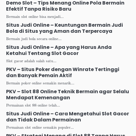
Demo Slot – Tips Menang Online Pola Bermain
Efektif Tanpa Risiko Baru
Bermain slot online bisa menjadi…
Situs Judi Online – Keuntungan Bermain Judi
Bola di Situs yang Aman dan Terpercaya
Bermain judi bola secara online…
Situs Judi Online – Apa yang Harus Anda
Ketahui Tentang Slot Gacor
Slot gacor adalah salah satu…
PKV – Situs Poker dengan Winrate Tertinggi
dan Banyak Pemain Aktif
Bermain poker online semakin menarik…
PKV – Slot 88 Online Teknik Bermain agar Selalu
Mendapat Kemenangan
Permainan slot 88 online telah…
Situs Judi Online – Cara Mengetahui Slot Gacor
dan Tidak Dalam Permainan
Permainan slot online semakin populer…
PKV – Strategi Menang di Slot 88 Tanpa Harus