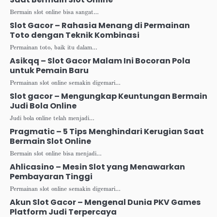
Bermain slot online bisa sangat…
Slot Gacor – Rahasia Menang di Permainan
Toto dengan Teknik Kombinasi
Permainan toto, baik itu dalam…
Asikqq – Slot Gacor Malam Ini Bocoran Pola
untuk Pemain Baru
Permainan slot online semakin digemari…
Slot gacor – Mengungkap Keuntungan Bermain
Judi Bola Online
Judi bola online telah menjadi…
Pragmatic – 5 Tips Menghindari Kerugian Saat
Bermain Slot Online
Bermain slot online bisa menjadi…
Ahlicasino – Mesin Slot yang Menawarkan
Pembayaran Tinggi
Permainan slot online semakin digemari…
Akun Slot Gacor – Mengenal Dunia PKV Games
Platform Judi Terpercaya