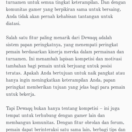
turnamen untuk semua tingkat keterampilan. Dan dengan
komunitas gamer yang berpikiran sama untuk bersaing,
Anda tidak akan pernah kehabisan tantangan untuk
diatasi.
Salah satu fitur paling menarik dari Dewaqq adalah
sistem papan peringkatnya, yang menempati peringkat
pemain berdasarkan kinerja mereka dalam permainan dan
turnamen. Ini menambah lapisan kompetisi dan motivasi
tambahan bagi pemain untuk berjuang untuk posisi
teratas. Apakah Anda bertujuan untuk naik pangkat atau
hanya ingin meningkatkan keterampilan Anda, papan
peringkat memberikan tujuan yang jelas bagi para pemain
untuk bekerja.
Tapi Dewaqq bukan hanya tentang kompetisi – ini juga
tempat untuk terhubung dengan gamer lain dan
membangun komunitas. Dengan fitur obrolan dan forum,
pemain dapat berinteraksi satu sama lain, berbagi tips dan