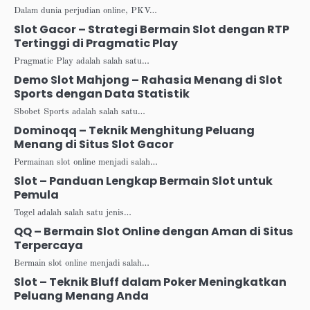
Dalam dunia perjudian online, PKV…
Slot Gacor – Strategi Bermain Slot dengan RTP
Tertinggi di Pragmatic Play
Pragmatic Play adalah salah satu…
Demo Slot Mahjong – Rahasia Menang di Slot
Sports dengan Data Statistik
Sbobet Sports adalah salah satu…
Dominoqq – Teknik Menghitung Peluang
Menang di Situs Slot Gacor
Permainan slot online menjadi salah…
Slot – Panduan Lengkap Bermain Slot untuk
Pemula
Togel adalah salah satu jenis…
QQ – Bermain Slot Online dengan Aman di Situs
Terpercaya
Bermain slot online menjadi salah…
Slot – Teknik Bluff dalam Poker Meningkatkan
Peluang Menang Anda