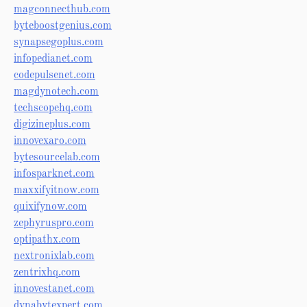
magconnecthub.com
byteboostgenius.com
synapsegoplus.com
infopedianet.com
codepulsenet.com
magdynotech.com
techscopehq.com
digizineplus.com
innovexaro.com
bytesourcelab.com
infosparknet.com
maxxifyitnow.com
quixifynow.com
zephyruspro.com
optipathx.com
nextronixlab.com
zentrixhq.com
innovestanet.com
dynabytexpert.com