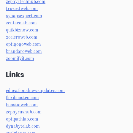
zephyrtechhub.com
truzestweb.com
synapsexpert.com
zentarolab.com
quikbiznow.com
xceleroweb.com
optigogoweb.com
brandaroweb.com
zoomifyit.com
Links
educationalnewsupdates.com
flexiboostco.com
boostioweb.com
zephyrushub.com
optipathlab.com
dynabytelab.com