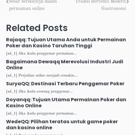
besar berikutnya dalam
Tradisi Bertemu Modern
navigation
permainan online
Gastronomi
Related Posts
Rajaqq: Tujuan Utama Anda untuk Permainan
Poker dan Kasino Taruhan Tinggi
[ad_1] Jika Anda penggemar permainan…
Bagaimana Dewaqq Merevolusi Industri Judi
Online
[ad_1] Perjudian online menjadi semakin…
SuryaQQ: Destinasi Terbaru Penggemar Poker
[ad_1] Jika Anda seorang penggemar…
Doyanqq: Tujuan Utama Permainan Poker dan
Kasino Online
[ad_1] Jika Anda penggemar permainan…
WedeQQ: Pilihan teratas untuk game poker
dan kasino online