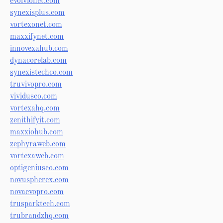
evolvionet.com
synexisplus.com
vortexonet.com
maxxifynet.com
innovexahub.com
dynacorelab.com
synexistechco.com
truvivopro.com
vividusco.com
vortexahq.com
zenithifyit.com
maxxiohub.com
zephyraweb.com
vortexaweb.com
optigeniusco.com
novuspherex.com
novaevopro.com
trusparktech.com
trubrandzhq.com