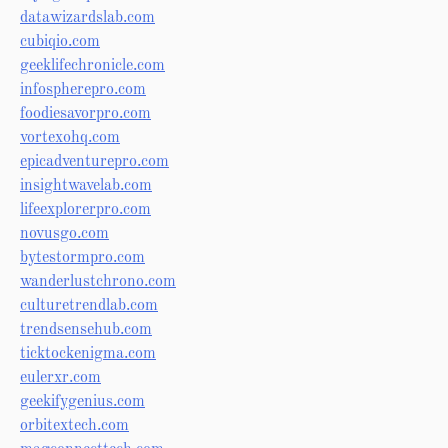
datawizardslab.com
cubiqio.com
geeklifechronicle.com
infospherepro.com
foodiesavorpro.com
vortexohq.com
epicadventurepro.com
insightwavelab.com
lifeexplorerpro.com
novusgo.com
bytestormpro.com
wanderlustchrono.com
culturetrendlab.com
trendsensehub.com
ticktockenigma.com
eulerxr.com
geekifygenius.com
orbitextech.com