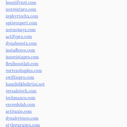
boostifynet.com
nexventpro.com
zephyrtechx.com
optigoxpert.com
novuswayz.com
actifypro.com
dynaboostx.com
instaflexco.com
innovistapro.com
flexiboostlab.com
vortexohqplus.com
swiftiopro.com
hamilelikbelirtisi.net
versalotech.com
techmaxco.com
exceedolab.com
activaxio.com
dynabytesco.com
stylegurupro.com