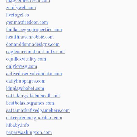
magconnecttech.com
zenifyweb.com
livetogel.co
genmatfiredoor.com
findlascegasproperties.com
healthhavenrobbie.com
donanddonnadesigns.com
eagleoneconstructiontx.com
equiflexvitality.com
onlylovesg.com
activedesenvolvimento.com
dailyhubpages.com
idnplaysbobet.com
sattakingvikidadacall.com
bestbolaslotgames.com
sattamatkafixedgamehere.com
entrepreneurguardian.com
hibaby.info
paperwashington.com