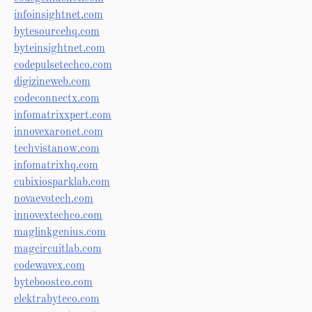
infoinsightnet.com
bytesourcehq.com
byteinsightnet.com
codepulsetechco.com
digizineweb.com
codeconnectx.com
infomatrixxpert.com
innovexaronet.com
techvistanow.com
infomatrixhq.com
cubixiosparklab.com
novaevotech.com
innovextechco.com
maglinkgenius.com
magcircuitlab.com
codewavex.com
byteboostco.com
elektrabyteco.com