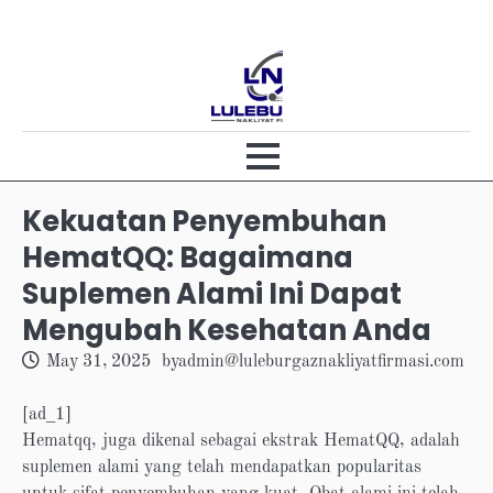
Skip
to
content
Kekuatan Penyembuhan
HematQQ: Bagaimana
Suplemen Alami Ini Dapat
Mengubah Kesehatan Anda
May 31, 2025
by
admin@luleburgaznakliyatfirmasi.com
[ad_1]
Hematqq, juga dikenal sebagai ekstrak HematQQ, adalah
suplemen alami yang telah mendapatkan popularitas