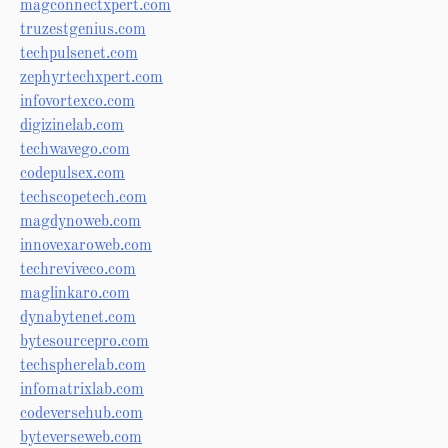
magconnectxpert.com
truzestgenius.com
techpulsenet.com
zephyrtechxpert.com
infovortexco.com
digizinelab.com
techwavego.com
codepulsex.com
techscopetech.com
magdynoweb.com
innovexaroweb.com
techreviveco.com
maglinkaro.com
dynabytenet.com
bytesourcepro.com
techspherelab.com
infomatrixlab.com
codeversehub.com
byteverseweb.com