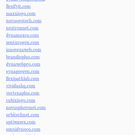
flexifyit.com
maxxiogo.com
novusgotech.com
nextronnet.com
dynamoxco.com
zenturogen.com
innovexaweb.com
brandioplus.com
dynawebpro.com
synapsegen.com
flexipathlab.com
vividushq.com
vortexaplus.com
cubixiogo.com
novuspherenet.com
orbitechnet.com
optiwavex.com
omnidynoco.com