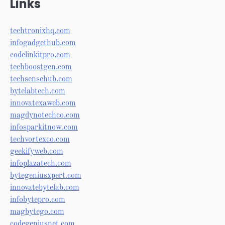
Links
techtronixhq.com
infogadgethub.com
codelinkitpro.com
techboostgen.com
techsensehub.com
bytelabtech.com
innovatexaweb.com
magdynotechco.com
infosparkitnow.com
techvortexco.com
geekifyweb.com
infoplazatech.com
bytegeniusxpert.com
innovatebytelab.com
infobytepro.com
magbytego.com
codegeniusnet.com