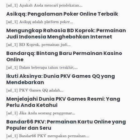
[ad_1] Apakah Anda mencari pendekatan…
Asikqq: Pengalaman Poker Online Terbaik
[ad_1] Asikqq adalah platform poker…
Mengungkap Rahasia BD Koprok: Permainan
Judi Indonesia Menghebohkan Internet
[ad_1] BD Koprok, permainan judi…
Bandarqq: Bintang Baru Permainan Kasino
Online
[ad_1] Dalam beberapa tahun terakhir,…
Ikuti Aksinya: Dunia PKV Games QQ yang
Mendebarkan
[ad_1] PKV Games QQ adalah…
Menjelajahi Dunia PKV Games Resmi: Yang
Perlu Anda Ketahui
[ad_1] Jika Anda seorang penggemar…
Bandar66 PKV: Permainan Kartu Online yang
Populer dan Seru
[ad_1] Bandar66 PKV merupakan permainan…