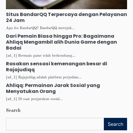
Situs BandarQQ Terpercaya dengan Pelayanan
24 Jam
Apa itu BandarQQ? BandarQQ merujuk…
Dari Pemain Biasa hingga Pro: Bagaimana
Ahliqq Mengambil alih Dunia Game dengan
Badai
[ad_1] Bermain game telah berkembang…
Rasakan sensasi kemenangan besar di
Rajajudiqq
[ad_1] Rajajudiqq adalah platform perjudian…
Ahliqq: Permainan Jarak Sosial yang
Menyatukan Orang
[ad_1] Di saat penjarakan sosial…
Search
Search