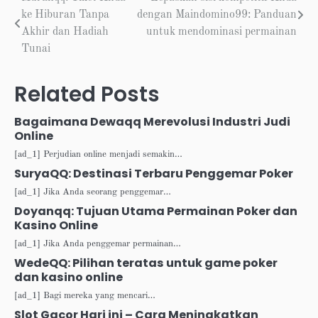
Post
ke Hiburan Tanpa
dengan Maindomino99: Panduan
navigation
Akhir dan Hadiah
untuk mendominasi permainan
Tunai
Related Posts
Bagaimana Dewaqq Merevolusi Industri Judi
Online
[ad_1] Perjudian online menjadi semakin…
SuryaQQ: Destinasi Terbaru Penggemar Poker
[ad_1] Jika Anda seorang penggemar…
Doyanqq: Tujuan Utama Permainan Poker dan
Kasino Online
[ad_1] Jika Anda penggemar permainan…
WedeQQ: Pilihan teratas untuk game poker
dan kasino online
[ad_1] Bagi mereka yang mencari…
Slot Gacor Hari ini – Cara Meningkatkan