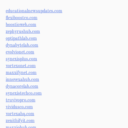
educationalnewsupdates.com
flexiboostco.com
boostioweb.com
zephyrushub.com
optipathlab.com
dynabytelab.com
evolvionet.com
synexisplus.com
vortexonet.com
maxxifynet.com
innovexahub.com
dynacorelab.com
synexistechco.com
truvivopro.com
vividusco.com
vortexahq.com
zenithifyit.com
maxxiohub.com