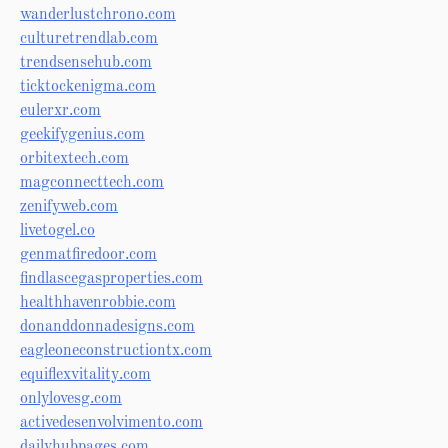
wanderlustchrono.com
culturetrendlab.com
trendsensehub.com
ticktockenigma.com
eulerxr.com
geekifygenius.com
orbitextech.com
magconnecttech.com
zenifyweb.com
livetogel.co
genmatfiredoor.com
findlascegasproperties.com
healthhavenrobbie.com
donanddonnadesigns.com
eagleoneconstructiontx.com
equiflexvitality.com
onlylovesg.com
activedesenvolvimento.com
dailyhubpages.com