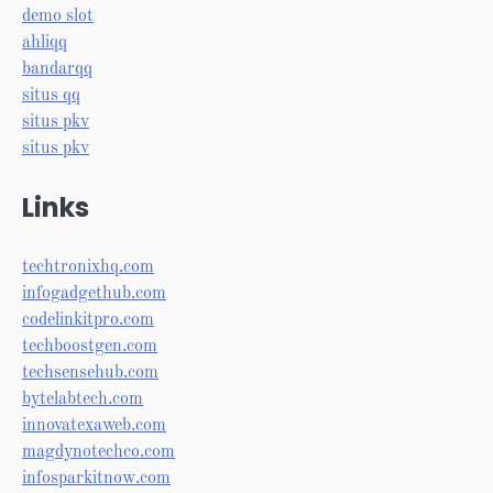
demo slot
ahliqq
bandarqq
situs qq
situs pkv
situs pkv
Links
techtronixhq.com
infogadgethub.com
codelinkitpro.com
techboostgen.com
techsensehub.com
bytelabtech.com
innovatexaweb.com
magdynotechco.com
infosparkitnow.com