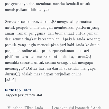
penggunanya dan membuat mereka kembali untuk
mendapatkan lebih banyak.
Secara keseluruhan, JurusQQ mengubah permainan
untuk penjudi online dengan memberikan platform yang
aman, ramah pengguna, dan bermanfaat untuk pemain
dari semua tingkat keterampilan. Apakah Anda seorang
pemula yang ingin mencelupkan jari kaki Anda ke dunia
perjudian online atau pro berpengalaman mencari
platform baru dan menarik untuk dicoba, JurusQQ
memiliki sesuatu untuk semua orang. Jadi mengapa
menunggu? Daftar hari ini dan lihat sendiri mengapa
JurusQQ adalah masa depan perjudian online.
[ad_2]
BANDARQQ
SLOT
Tagged
pkv games
,
slot
Murahqq: Tiket Anda
Lepaskan sisi kompetitif Anda