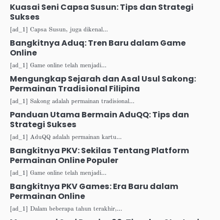
Kuasai Seni Capsa Susun: Tips dan Strategi
Sukses
[ad_1] Capsa Susun, juga dikenal…
Bangkitnya Aduq: Tren Baru dalam Game
Online
[ad_1] Game online telah menjadi…
Mengungkap Sejarah dan Asal Usul Sakong:
Permainan Tradisional Filipina
[ad_1] Sakong adalah permainan tradisional…
Panduan Utama Bermain AduQQ: Tips dan
Strategi Sukses
[ad_1] AduQQ adalah permainan kartu…
Bangkitnya PKV: Sekilas Tentang Platform
Permainan Online Populer
[ad_1] Game online telah menjadi…
Bangkitnya PKV Games: Era Baru dalam
Permainan Online
[ad_1] Dalam beberapa tahun terakhir,…