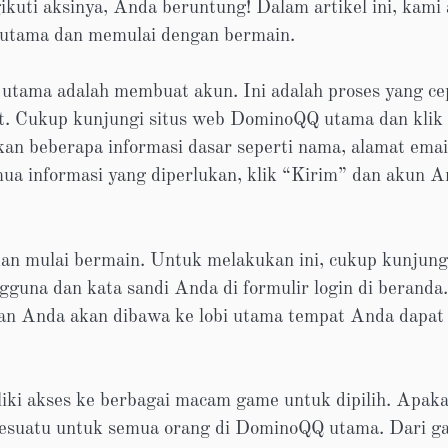
uti aksinya, Anda beruntung! Dalam artikel ini, kami
utama dan memulai dengan bermain.
ama adalah membuat akun. Ini adalah proses yang ce
. Cukup kunjungi situs web DominoQQ utama dan klik
n beberapa informasi dasar seperti nama, alamat emai
a informasi yang diperlukan, klik “Kirim” dan akun A
n mulai bermain. Untuk melakukan ini, cukup kunjung
na dan kata sandi Anda di formulir login di beranda.
an Anda akan dibawa ke lobi utama tempat Anda dapat
iki akses ke berbagai macam game untuk dipilih. Apak
sesuatu untuk semua orang di DominoQQ utama. Dari g