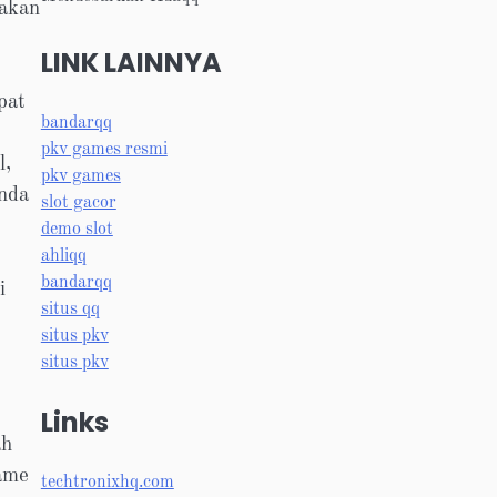
 akan
LINK LAINNYA
pat
bandarqq
pkv games resmi
l,
pkv games
nda
slot gacor
demo slot
ahliqq
bandarqq
i
situs qq
situs pkv
situs pkv
Links
ah
ame
techtronixhq.com