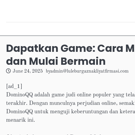
Skip
to
content
Dapatkan Game: Cara 
dan Mulai Bermain
June 24, 2025
by
admin@luleburgaznakliyatfirmasi.com
[ad_1]
DominoQQ adalah game judi online populer yang tel
terakhir. Dengan munculnya perjudian online, semakin
DominoQQ untuk menguji keberuntungan dan keter
menarik ini.