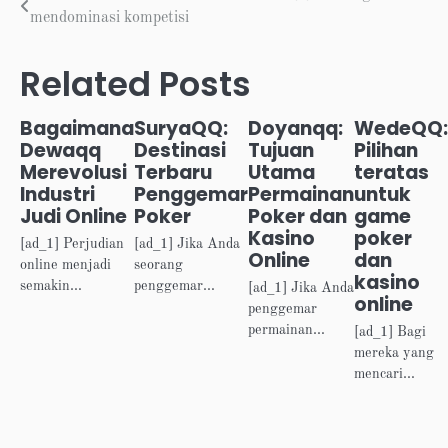
mendominasi kompetisi
navigation
Related Posts
Bagaimana
SuryaQQ:
Doyanqq:
WedeQQ:
Dewaqq
Destinasi
Tujuan
Pilihan
Merevolusi
Terbaru
Utama
teratas
Industri
Penggemar
Permainan
untuk
Judi Online
Poker
Poker dan
game
Kasino
poker
[ad_1] Perjudian
[ad_1] Jika Anda
Online
dan
online menjadi
seorang
kasino
semakin…
penggemar…
[ad_1] Jika Anda
online
penggemar
permainan…
[ad_1] Bagi
mereka yang
mencari…