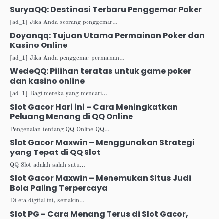
SuryaQQ: Destinasi Terbaru Penggemar Poker
[ad_1] Jika Anda seorang penggemar…
Doyanqq: Tujuan Utama Permainan Poker dan
Kasino Online
[ad_1] Jika Anda penggemar permainan…
WedeQQ: Pilihan teratas untuk game poker
dan kasino online
[ad_1] Bagi mereka yang mencari…
Slot Gacor Hari ini – Cara Meningkatkan
Peluang Menang di QQ Online
Pengenalan tentang QQ Online QQ…
Slot Gacor Maxwin – Menggunakan Strategi
yang Tepat di QQ Slot
QQ Slot adalah salah satu…
Slot Gacor Maxwin – Menemukan Situs Judi
Bola Paling Terpercaya
Di era digital ini, semakin…
Slot PG – Cara Menang Terus di Slot Gacor,