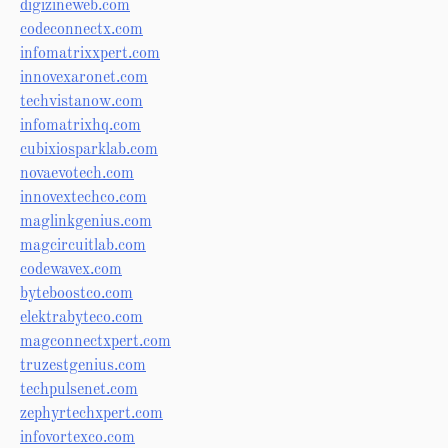
digizineweb.com
codeconnectx.com
infomatrixxpert.com
innovexaronet.com
techvistanow.com
infomatrixhq.com
cubixiosparklab.com
novaevotech.com
innovextechco.com
maglinkgenius.com
magcircuitlab.com
codewavex.com
byteboostco.com
elektrabyteco.com
magconnectxpert.com
truzestgenius.com
techpulsenet.com
zephyrtechxpert.com
infovortexco.com