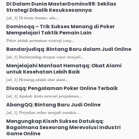
Di Dalam Dunia MasterDomino99: Sekilas
Strategi Dibalik Kesuksesannya
[ad_1] Di dunia domino, ada…
Dominoqq – Trik Sukses Menang di Poker
Mempelajari Taktik Pemain Lain
Poker adalah permainan strategi yang…
Bandarjudiqq: Bintang Baru dalam Judi Online
[ad_1] Bandarjudiqq dengan cepat menjadi…
Menjelajahi Manfaat Hematqq: Obat Alami
untuk Kesehatan Lebih Baik
[ad_1] Hematqq adalah obat alami…
Divaqq: Pengalaman Poker Online Terbaik
[ad_1] Apakah Anda mencari pengalaman…
AbangQQ: Bintang Baru Judi Online
[ad_1] Perjudian online menjadi semakin…
Mengungkap Kisah Sukses Datukqq:
Bagaimana Seseorang Merevolusi Industri
Game Online