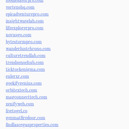
foodiesavorpro.com
vortexohq.com
epicadventurepro.com
insightwavelab.com
lifeexplorerpro.com
novusgo.com
bytestormpro.com
wanderlustchrono.com
culturetrendlab.com
trendsensehub.com
ticktockenigma.com
eulerxr.com
geekifygenius.com
orbitextech.com
magconnecttech.com
zenifyweb.com
livetogel.co
genmatfiredoor.com
findlascegasproperties.com