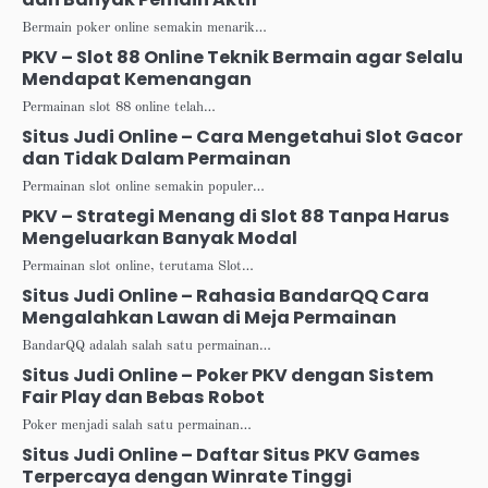
Bermain poker online semakin menarik…
PKV – Slot 88 Online Teknik Bermain agar Selalu
Mendapat Kemenangan
Permainan slot 88 online telah…
Situs Judi Online – Cara Mengetahui Slot Gacor
dan Tidak Dalam Permainan
Permainan slot online semakin populer…
PKV – Strategi Menang di Slot 88 Tanpa Harus
Mengeluarkan Banyak Modal
Permainan slot online, terutama Slot…
Situs Judi Online – Rahasia BandarQQ Cara
Mengalahkan Lawan di Meja Permainan
BandarQQ adalah salah satu permainan…
Situs Judi Online – Poker PKV dengan Sistem
Fair Play dan Bebas Robot
Poker menjadi salah satu permainan…
Situs Judi Online – Daftar Situs PKV Games
Terpercaya dengan Winrate Tinggi