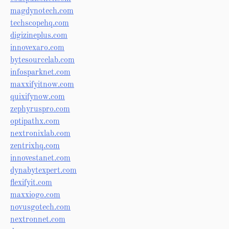
magdynotech.com
techscopehq.com
digizineplus.com
innovexaro.com
bytesourcelab.com
infosparknet.com
maxxifyitnow.com
quixifynow.com
zephyruspro.com
optipathx.com
nextronixlab.com
zentrixhq.com
innovestanet.com
dynabytexpert.com
flexifyit.com
maxxiogo.com
novusgotech.com
nextronnet.com