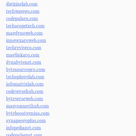
digizinelab.com
techwavego.com
codepulsex.com
techscopetech.com
magdynoweb.com
innovexaroweb.com
techreviveco.com
maglinkaro.com
dynabytenet.com
bytesourcepro.com
techspherelab.com
infomatrixlab.com
codeversehub.com
byteverseweb.com
magconnecthub.com
byteboostgenius.com
synapsegoplus.com
infopedianet.com
codepulsenet.com