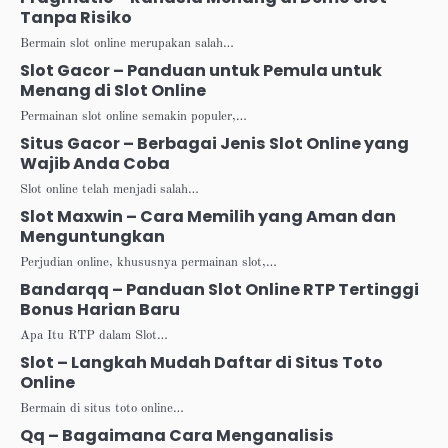
Tanpa Risiko
Bermain slot online merupakan salah…
Slot Gacor – Panduan untuk Pemula untuk
Menang di Slot Online
Permainan slot online semakin populer,…
Situs Gacor – Berbagai Jenis Slot Online yang
Wajib Anda Coba
Slot online telah menjadi salah…
Slot Maxwin – Cara Memilih yang Aman dan
Menguntungkan
Perjudian online, khususnya permainan slot,…
Bandarqq – Panduan Slot Online RTP Tertinggi
Bonus Harian Baru
Apa Itu RTP dalam Slot…
Slot – Langkah Mudah Daftar di Situs Toto
Online
Bermain di situs toto online…
Qq – Bagaimana Cara Menganalisis