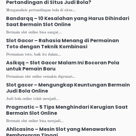
Pertandingan di Situs Judi Bola?
Menganalisis pertandingan bola di situs…
Bandarqq – 10 Kesalahan yang Harus Dihindari
Saat Bermain Slot Online
Bermain slot online bisa sangat…
Slot Gacor – Rahasia Menang di Permainan
Toto dengan Teknik Kombinasi
Permainan toto, baik itu dalam…
Asikqq – Slot Gacor Malam Ini Bocoran Pola
untuk Pemain Baru
Permainan slot online semakin digemari…
Slot gacor – Mengungkap Keuntungan Bermain
Judi Bola Online
Judi bola online telah menjadi…
Pragmatic – 5 Tips Menghindari Kerugian Saat
Bermain Slot Online
Bermain slot online bisa menjadi…
Ahlicasino – Mesin Slot yang Menawarkan
Pembayaran Tinggi