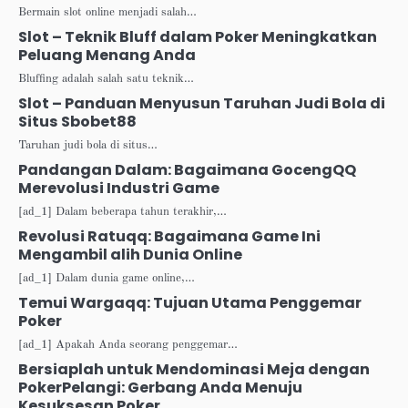
Bermain slot online menjadi salah…
Slot – Teknik Bluff dalam Poker Meningkatkan
Peluang Menang Anda
Bluffing adalah salah satu teknik…
Slot – Panduan Menyusun Taruhan Judi Bola di
Situs Sbobet88
Taruhan judi bola di situs…
Pandangan Dalam: Bagaimana GocengQQ
Merevolusi Industri Game
[ad_1] Dalam beberapa tahun terakhir,…
Revolusi Ratuqq: Bagaimana Game Ini
Mengambil alih Dunia Online
[ad_1] Dalam dunia game online,…
Temui Wargaqq: Tujuan Utama Penggemar
Poker
[ad_1] Apakah Anda seorang penggemar…
Bersiaplah untuk Mendominasi Meja dengan
PokerPelangi: Gerbang Anda Menuju
Kesuksesan Poker