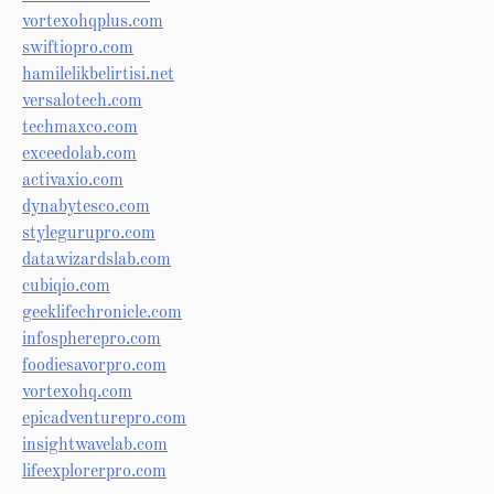
vortexohqplus.com
swiftiopro.com
hamilelikbelirtisi.net
versalotech.com
techmaxco.com
exceedolab.com
activaxio.com
dynabytesco.com
stylegurupro.com
datawizardslab.com
cubiqio.com
geeklifechronicle.com
infospherepro.com
foodiesavorpro.com
vortexohq.com
epicadventurepro.com
insightwavelab.com
lifeexplorerpro.com