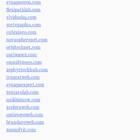
synapsegen.com
flexipathlab.com
vividushq.com
vortexaplus.com
cubixiogo.com
novuspherenet.com
orbitechnet.com
optiwavex.com
omnidynoco.com
zephyrtechhub.com
truzestweb.com
synapsexpert.com
zentarolab.com
quikbiznow.com
xceleroweb.com
optigogoweb.com
brandaroweb.com
zoomifyit.com