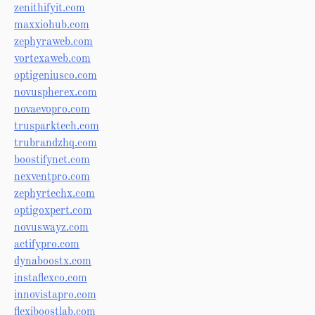
zenithifyit.com
maxxiohub.com
zephyraweb.com
vortexaweb.com
optigeniusco.com
novuspherex.com
novaevopro.com
trusparktech.com
trubrandzhq.com
boostifynet.com
nexventpro.com
zephyrtechx.com
optigoxpert.com
novuswayz.com
actifypro.com
dynaboostx.com
instaflexco.com
innovistapro.com
flexiboostlab.com