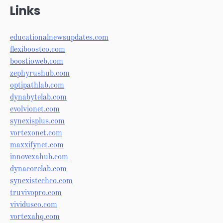
Links
educationalnewsupdates.com
flexiboostco.com
boostioweb.com
zephyrushub.com
optipathlab.com
dynabytelab.com
evolvionet.com
synexisplus.com
vortexonet.com
maxxifynet.com
innovexahub.com
dynacorelab.com
synexistechco.com
truvivopro.com
vividusco.com
vortexahq.com