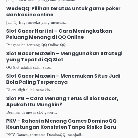
[ad_1] Jika Anda penggemar permainan…
WedeQQ: Pilihan teratas untuk game poker
dan kasino online
[ad_1] Bagi mereka yang mencari…
Slot Gacor Hari ini – Cara Meningkatkan
Peluang Menang di QQ Online
Pengenalan tentang QQ Online QQ…
Slot Gacor Maxwin – Menggunakan Strategi
yang Tepat di QQ Slot
QQ Slot adalah salah satu…
Slot Gacor Maxwin – Menemukan Situs Judi
Bola Paling Terpercaya
Di era digital ini, semakin…
Slot PG – Cara Menang Terus di Slot Gacor,
Apakah Itu Mungkin?
Bermain di mesin slot gacor…
PKV – Rahasia Menang Games DominoQQ
Keuntungan Konsisten Tanpa Risiko Baru
PKV Games, terutama DominoQQ, menjadi…