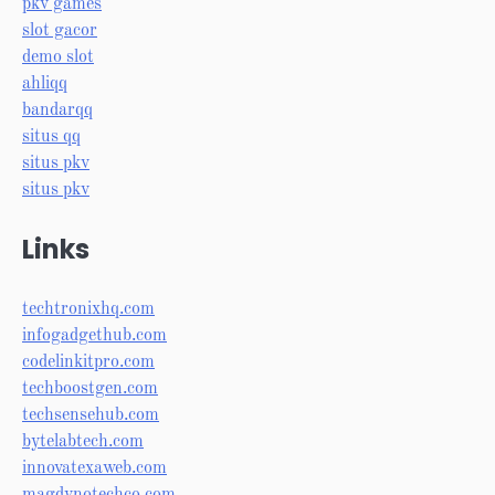
pkv games
slot gacor
demo slot
ahliqq
bandarqq
situs qq
situs pkv
situs pkv
Links
techtronixhq.com
infogadgethub.com
codelinkitpro.com
techboostgen.com
techsensehub.com
bytelabtech.com
innovatexaweb.com
magdynotechco.com