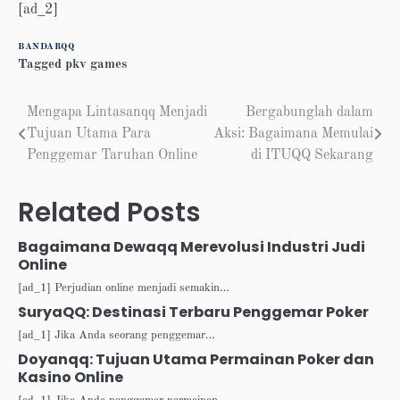
[ad_2]
BANDARQQ
Tagged
pkv games
Post
Mengapa Lintasanqq Menjadi
Bergabunglah dalam
Tujuan Utama Para
Aksi: Bagaimana Memulai
navigation
Penggemar Taruhan Online
di ITUQQ Sekarang
Related Posts
Bagaimana Dewaqq Merevolusi Industri Judi
Online
[ad_1] Perjudian online menjadi semakin…
SuryaQQ: Destinasi Terbaru Penggemar Poker
[ad_1] Jika Anda seorang penggemar…
Doyanqq: Tujuan Utama Permainan Poker dan
Kasino Online