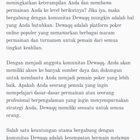
meningkatkan keterampilan Anda dan membawa
permainan Anda ke level berikutnya? Jika iya, maka
bergabung dengan komunitas Dewaqq mungkin adalah hal
yang Anda butuhkan. Dewaqq adalah platform poker
online populer yang menawarkan berbagai macam
permainan dan turnamen untuk pemain dari semua
tingkat keahlian.
Dengan menjadi anggota komunitas Dewaqq, Anda akan
memiliki akses ke banyak sumber daya dan dukungan
untuk membantu Anda menjadi pemain poker yang lebih
baik. Apakah Anda seorang pemula yang ingin
mempelajari dasar-dasar permainan atau seorang
profesional berpengalaman yang ingin menyempurnakan
strategi Anda, Dewaqq memiliki sesuatu untuk semua
orang.
Salah satu keuntungan utama bergabung dengan
komunitas Dewaqq adalah kesempatan bermain melawan