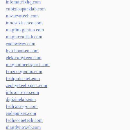
infomatrixhq.com
cubixiosparklab.com
novaevotech.com
innovextechco.com
maglinkgenius.com
magcircuitlab.com
codewavex.com
byteboostco.com
elektrabyteco.com
magconnectxpert.com
truzestgenius.com
techpulsenet.com
zephyrtechxpert.com
infovortexco.com
digizinelab.com
techwavego.com
codepulsex.com
techscopetech.com
magdynoweb.com