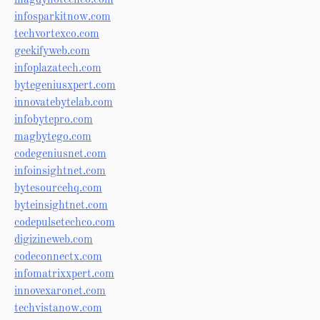
infosparkitnow.com
techvortexco.com
geekifyweb.com
infoplazatech.com
bytegeniusxpert.com
innovatebytelab.com
infobytepro.com
magbytego.com
codegeniusnet.com
infoinsightnet.com
bytesourcehq.com
byteinsightnet.com
codepulsetechco.com
digizineweb.com
codeconnectx.com
infomatrixxpert.com
innovexaronet.com
techvistanow.com