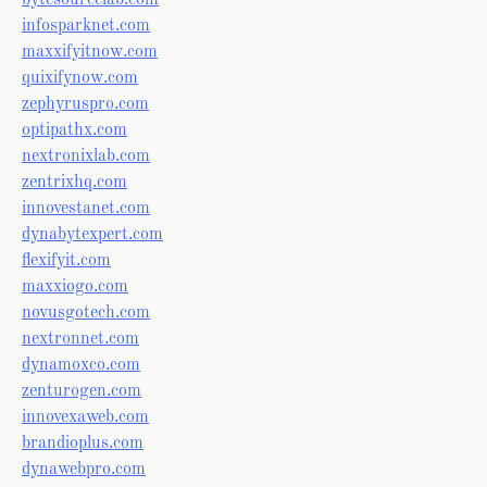
infosparknet.com
maxxifyitnow.com
quixifynow.com
zephyruspro.com
optipathx.com
nextronixlab.com
zentrixhq.com
innovestanet.com
dynabytexpert.com
flexifyit.com
maxxiogo.com
novusgotech.com
nextronnet.com
dynamoxco.com
zenturogen.com
innovexaweb.com
brandioplus.com
dynawebpro.com