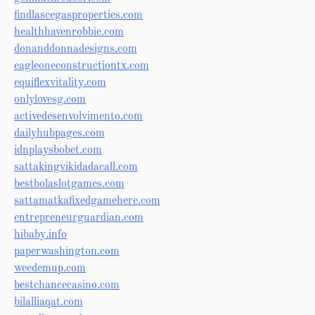
findlascegasproperties.com
healthhavenrobbie.com
donanddonnadesigns.com
eagleoneconstructiontx.com
equiflexvitality.com
onlylovesg.com
activedesenvolvimento.com
dailyhubpages.com
idnplaysbobet.com
sattakingvikidadacall.com
bestbolaslotgames.com
sattamatkafixedgamehere.com
entrepreneurguardian.com
hibaby.info
paperwashington.com
weedemup.com
bestchancecasino.com
bilalliaqat.com