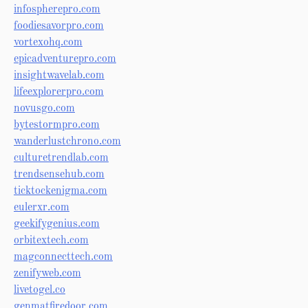
infospherepro.com
foodiesavorpro.com
vortexohq.com
epicadventurepro.com
insightwavelab.com
lifeexplorerpro.com
novusgo.com
bytestormpro.com
wanderlustchrono.com
culturetrendlab.com
trendsensehub.com
ticktockenigma.com
eulerxr.com
geekifygenius.com
orbitextech.com
magconnecttech.com
zenifyweb.com
livetogel.co
genmatfiredoor.com