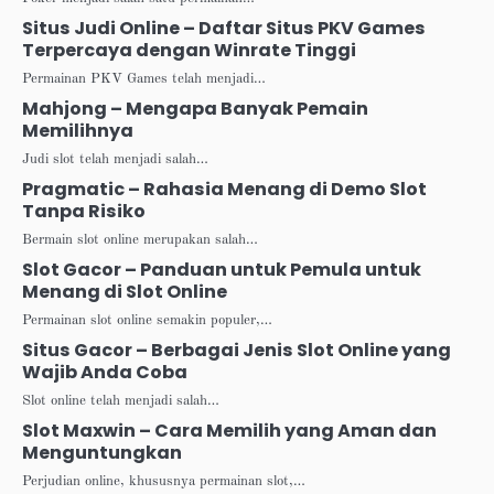
Situs Judi Online – Daftar Situs PKV Games
Terpercaya dengan Winrate Tinggi
Permainan PKV Games telah menjadi…
Mahjong – Mengapa Banyak Pemain
Memilihnya
Judi slot telah menjadi salah…
Pragmatic – Rahasia Menang di Demo Slot
Tanpa Risiko
Bermain slot online merupakan salah…
Slot Gacor – Panduan untuk Pemula untuk
Menang di Slot Online
Permainan slot online semakin populer,…
Situs Gacor – Berbagai Jenis Slot Online yang
Wajib Anda Coba
Slot online telah menjadi salah…
Slot Maxwin – Cara Memilih yang Aman dan
Menguntungkan
Perjudian online, khususnya permainan slot,…