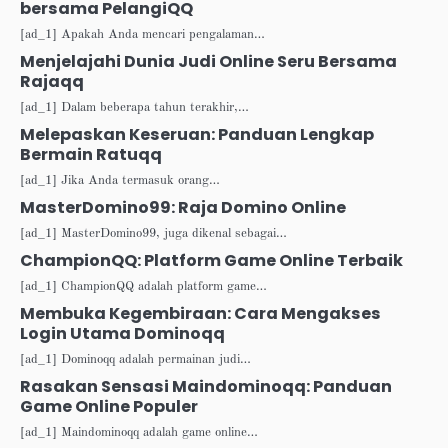
bersama PelangiQQ
[ad_1] Apakah Anda mencari pengalaman…
Menjelajahi Dunia Judi Online Seru Bersama
Rajaqq
[ad_1] Dalam beberapa tahun terakhir,…
Melepaskan Keseruan: Panduan Lengkap
Bermain Ratuqq
[ad_1] Jika Anda termasuk orang…
MasterDomino99: Raja Domino Online
[ad_1] MasterDomino99, juga dikenal sebagai…
ChampionQQ: Platform Game Online Terbaik
[ad_1] ChampionQQ adalah platform game…
Membuka Kegembiraan: Cara Mengakses
Login Utama Dominoqq
[ad_1] Dominoqq adalah permainan judi…
Rasakan Sensasi Maindominoqq: Panduan
Game Online Populer
[ad_1] Maindominoqq adalah game online…