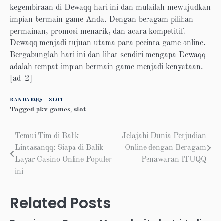
kegembiraan di Dewaqq hari ini dan mulailah mewujudkan
impian bermain game Anda. Dengan beragam pilihan
permainan, promosi menarik, dan acara kompetitif,
Dewaqq menjadi tujuan utama para pecinta game online.
Bergabunglah hari ini dan lihat sendiri mengapa Dewaqq
adalah tempat impian bermain game menjadi kenyataan.
[ad_2]
BANDARQQ
SLOT
Tagged
pkv games
,
slot
Post
Temui Tim di Balik
Jelajahi Dunia Perjudian
Lintasanqq: Siapa di Balik
Online dengan Beragam
navigation
Layar Casino Online Populer
Penawaran ITUQQ
ini
Related Posts