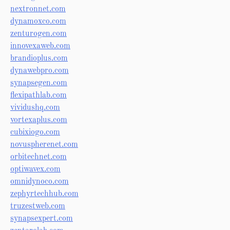
nextronnet.com
dynamoxco.com
zenturogen.com
innovexaweb.com
brandioplus.com
dynawebpro.com
synapsegen.com
flexipathlab.com
vividushq.com
vortexaplus.com
cubixiogo.com
novuspherenet.com
orbitechnet.com
optiwavex.com
omnidynoco.com
zephyrtechhub.com
truzestweb.com
synapsexpert.com