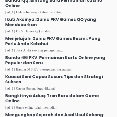
Bandarqq: Bintang Baru Permainan Kasino
Online
[ad_1] Dalam beberapa tahun terakhir,…
Ikuti Aksinya: Dunia PKV Games QQ yang
Mendebarkan
[ad_1] PKV Games QQ adalah…
Menjelajahi Dunia PKV Games Resmi: Yang
Perlu Anda Ketahui
[ad_1] Jika Anda seorang penggemar…
Bandar66 PKV: Permainan Kartu Online yang
Populer dan Seru
[ad_1] Bandar66 PKV merupakan permainan…
Kuasai Seni Capsa Susun: Tips dan Strategi
Sukses
[ad_1] Capsa Susun, juga dikenal…
Bangkitnya Aduq: Tren Baru dalam Game
Online
[ad_1] Game online telah menjadi…
Mengungkap Sejarah dan Asal Usul Sakong: