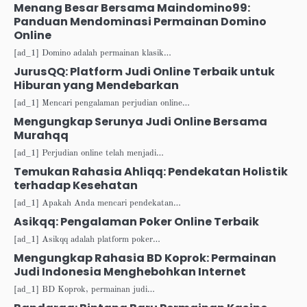
Menang Besar Bersama Maindomino99:
Panduan Mendominasi Permainan Domino
Online
[ad_1] Domino adalah permainan klasik…
JurusQQ: Platform Judi Online Terbaik untuk
Hiburan yang Mendebarkan
[ad_1] Mencari pengalaman perjudian online…
Mengungkap Serunya Judi Online Bersama
Murahqq
[ad_1] Perjudian online telah menjadi…
Temukan Rahasia Ahliqq: Pendekatan Holistik
terhadap Kesehatan
[ad_1] Apakah Anda mencari pendekatan…
Asikqq: Pengalaman Poker Online Terbaik
[ad_1] Asikqq adalah platform poker…
Mengungkap Rahasia BD Koprok: Permainan
Judi Indonesia Menghebohkan Internet
[ad_1] BD Koprok, permainan judi…