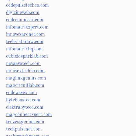
codepulsetechco.com
digizineweb.com
codeconnectx.com
infomatrixxpert.com
innovexaronet.com
techvistanow.com
infomatrixhq.com
cubixiosparklab.com
novaevotech.com
innovextechco.com
maglinkgenius.com
magcircuitlab.com
codewavex.com
byteboostco.com
elektrabyteco.com
magconnectxpert.com
truzestgenius.com
techpulsenet.com