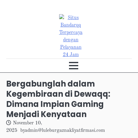
Skip
to
content
Bergabunglah dalam
Kegembiraan di Dewaqq:
Dimana Impian Gaming
Menjadi Kenyataan
November 10,
2025
by
admin@luleburgaznakliyatfirmasi.com