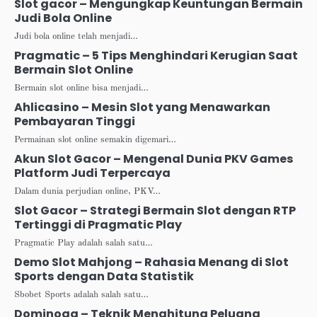
Slot gacor – Mengungkap Keuntungan Bermain
Judi Bola Online
Judi bola online telah menjadi…
Pragmatic – 5 Tips Menghindari Kerugian Saat
Bermain Slot Online
Bermain slot online bisa menjadi…
Ahlicasino – Mesin Slot yang Menawarkan
Pembayaran Tinggi
Permainan slot online semakin digemari…
Akun Slot Gacor – Mengenal Dunia PKV Games
Platform Judi Terpercaya
Dalam dunia perjudian online, PKV…
Slot Gacor – Strategi Bermain Slot dengan RTP
Tertinggi di Pragmatic Play
Pragmatic Play adalah salah satu…
Demo Slot Mahjong – Rahasia Menang di Slot
Sports dengan Data Statistik
Sbobet Sports adalah salah satu…
Dominoqq – Teknik Menghitung Peluang