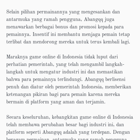
Selain pilihan permainannya yang mengesankan dan
antarmuka yang ramah pengguna, Abangqq juga
menawarkan berbagai bonus dan promosi kepada para
pemainnya. Insentif ini membantu menjaga pemain tetap
terlibat dan mendorong mereka untuk terus kembali lagi.
Maraknya game online di Indonesia tidak luput dari
perhatian pemerintah, yang telah mengambil langkah-
langkah untuk mengatur industri ini dan memastikan
bahwa para pemainnya terlindungi. Abangqq berlisensi
penuh dan diatur oleh pemerintah Indonesia, memberikan
ketenangan pikiran bagi para pemain karena mereka
bermain di platform yang aman dan terjamin.
Secara keseluruhan, kebangkitan game online di Indonesia
telah membawa perubahan besar bagi industri ini, dan
platform seperti Abangqq adalah yang terdepan. Dengan
beragam permainan, antarmuka yang ramah pengguna,