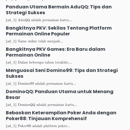
Panduan Utama Bermain AduQQ: Tips dan
Strategi Sukses
[ad_1] AduQQ adalah permainan kartu…
Bangkitnya PKV: Sekilas Tentang Platform
Permainan Online Populer
[ad_1] Game online telah menjadi…
Bangkitnya PKV Games: Era Baru dalam
Permainan Online
[ad_1] Dalam beberapa tahun terakhir,…
Menguasai Seni Domino99: Tips dan Strategi
Sukses
[ad_1] Domino99 adalah permainan kartu…
DominoQQ: Panduan Utama untuk Menang
Besar
[ad_1] DominoQQ adalah permainan kartu…
Bebaskan Keterampilan Poker Anda dengan
Poker88: Tinjauan Komprehensif
[ad_1] Poker88 adalah platform poker…