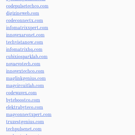
codepulsetechco.com
digizineweb.com
codeconnectx.com
infomatrixxpert.com
innovexaronet.com
techvistanow.com
infomatrixhq.com
cubixiosparklab.com
novaevotech.com
innovextechco.com
maglinkgenius.com
magcircuitlab.com
codewavex.com
byteboostco.com
elektrabyteco.com
magconnectxpert.com
truzestgenius.com
techpulsenet.com