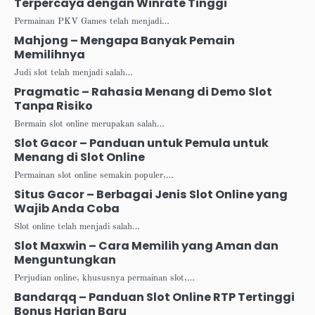
Terpercaya dengan Winrate Tinggi
Permainan PKV Games telah menjadi…
Mahjong – Mengapa Banyak Pemain
Memilihnya
Judi slot telah menjadi salah…
Pragmatic – Rahasia Menang di Demo Slot
Tanpa Risiko
Bermain slot online merupakan salah…
Slot Gacor – Panduan untuk Pemula untuk
Menang di Slot Online
Permainan slot online semakin populer,…
Situs Gacor – Berbagai Jenis Slot Online yang
Wajib Anda Coba
Slot online telah menjadi salah…
Slot Maxwin – Cara Memilih yang Aman dan
Menguntungkan
Perjudian online, khususnya permainan slot,…
Bandarqq – Panduan Slot Online RTP Tertinggi
Bonus Harian Baru