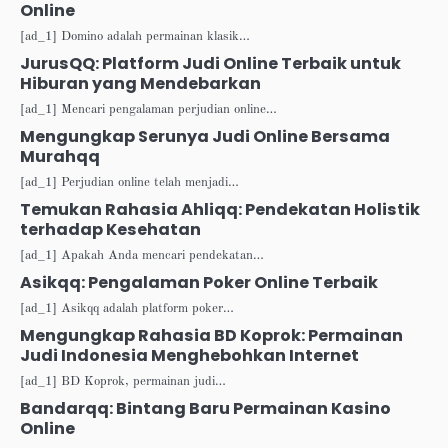
Online
[ad_1] Domino adalah permainan klasik…
JurusQQ: Platform Judi Online Terbaik untuk
Hiburan yang Mendebarkan
[ad_1] Mencari pengalaman perjudian online…
Mengungkap Serunya Judi Online Bersama
Murahqq
[ad_1] Perjudian online telah menjadi…
Temukan Rahasia Ahliqq: Pendekatan Holistik
terhadap Kesehatan
[ad_1] Apakah Anda mencari pendekatan…
Asikqq: Pengalaman Poker Online Terbaik
[ad_1] Asikqq adalah platform poker…
Mengungkap Rahasia BD Koprok: Permainan
Judi Indonesia Menghebohkan Internet
[ad_1] BD Koprok, permainan judi…
Bandarqq: Bintang Baru Permainan Kasino
Online