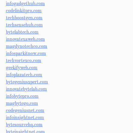
infogadgethub.com
codelinkitpro.com
techboostgen.com
techsensehub.com
bytelabtech.com
innovatexaweb.com
magdynotechco.com
infosparkitnow.com
techvortexco.com
geekifyweb.com
infoplazatech.com
bytegeniusxpert.com
innovatebytelab.com
infobytepro.com
magbytego.com
codegeniusnet.com
infoinsightnet.com
bytesourcehq.com
byteinsightnet.com