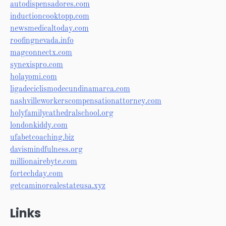
autodispensadores.com
inductioncooktopp.com
newsmedicaltoday.com
roofingnevada.info
magconnectx.com
synexispro.com
holayomi.com
ligadeciclismodecundinamarca.com
nashvilleworkerscompensationattorney.com
holyfamilycathedralschool.org
londonkiddy.com
ufabetcoaching.biz
davismindfulness.org
millionairebyte.com
fortechday.com
getcaminorealestateusa.xyz
Links