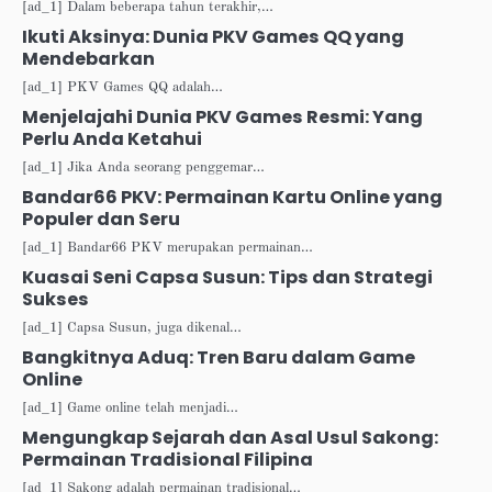
[ad_1] Dalam beberapa tahun terakhir,…
Ikuti Aksinya: Dunia PKV Games QQ yang
Mendebarkan
[ad_1] PKV Games QQ adalah…
Menjelajahi Dunia PKV Games Resmi: Yang
Perlu Anda Ketahui
[ad_1] Jika Anda seorang penggemar…
Bandar66 PKV: Permainan Kartu Online yang
Populer dan Seru
[ad_1] Bandar66 PKV merupakan permainan…
Kuasai Seni Capsa Susun: Tips dan Strategi
Sukses
[ad_1] Capsa Susun, juga dikenal…
Bangkitnya Aduq: Tren Baru dalam Game
Online
[ad_1] Game online telah menjadi…
Mengungkap Sejarah dan Asal Usul Sakong:
Permainan Tradisional Filipina
[ad_1] Sakong adalah permainan tradisional…