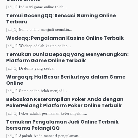
[ad_1] Industri game online telah…
Temui GocengQQ: Sensasi Gaming Online
Terbaru
[ad_1] Game online menjadi semakin…
Wedeqq: Pengalaman Kasino Online Terbaik
[ad_1] Wedeqq adalah kasino online…
Temukan Dunia Depoqq yang Menyenangkan:
Platform Game Online Terbaik
[ad_1] Di dunia yang serba…
Wargaqq: Hal Besar Berikutnya dalam Game
Online
[ad_1] Game online telah menjadi…
Bebaskan Keterampilan Poker Anda dengan
PokerPelangi: Platform Poker Online Terbaik
[ad_1] Poker adalah permainan keterampilan,…
Temukan Pengalaman Judi Online Terbaik
bersama PelangiQQ
[ad_1] Apakah Anda mencari pengalaman…