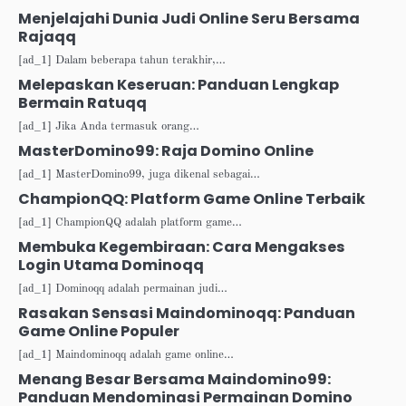
Menjelajahi Dunia Judi Online Seru Bersama
Rajaqq
[ad_1] Dalam beberapa tahun terakhir,…
Melepaskan Keseruan: Panduan Lengkap
Bermain Ratuqq
[ad_1] Jika Anda termasuk orang…
MasterDomino99: Raja Domino Online
[ad_1] MasterDomino99, juga dikenal sebagai…
ChampionQQ: Platform Game Online Terbaik
[ad_1] ChampionQQ adalah platform game…
Membuka Kegembiraan: Cara Mengakses
Login Utama Dominoqq
[ad_1] Dominoqq adalah permainan judi…
Rasakan Sensasi Maindominoqq: Panduan
Game Online Populer
[ad_1] Maindominoqq adalah game online…
Menang Besar Bersama Maindomino99:
Panduan Mendominasi Permainan Domino