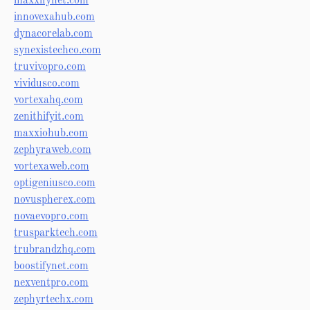
maxxifynet.com
innovexahub.com
dynacorelab.com
synexistechco.com
truvivopro.com
vividusco.com
vortexahq.com
zenithifyit.com
maxxiohub.com
zephyraweb.com
vortexaweb.com
optigeniusco.com
novuspherex.com
novaevopro.com
trusparktech.com
trubrandzhq.com
boostifynet.com
nexventpro.com
zephyrtechx.com