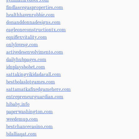
genmatfiredoor.com
findlascegasproperties.com
healthhavenrobbie.com
donanddonnadesigns.com
eagleoneconstructiontx.com
equiflexvitality.com
onlylovesg.com
activedesenvolvimento.com
dailyhubpages.com
idnplaysbobet.com
sattakingvikidadacall.com
bestbolaslotgames.com
sattamatkafixedgamehere.com
entrepreneurguardian.com
hibaby.info
paperwashington.com
weedemup.com
bestchancecasino.com
bilalliaqat.com