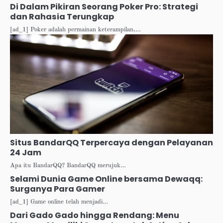
Di Dalam Pikiran Seorang Poker Pro: Strategi
dan Rahasia Terungkap
[ad_1] Poker adalah permainan keterampilan,…
Situs BandarQQ Terpercaya dengan Pelayanan
24 Jam
Apa itu BandarQQ? BandarQQ merujuk…
Selami Dunia Game Online bersama Dewaqq:
Surganya Para Gamer
[ad_1] Game online telah menjadi…
Dari Gado Gado hingga Rendang: Menu