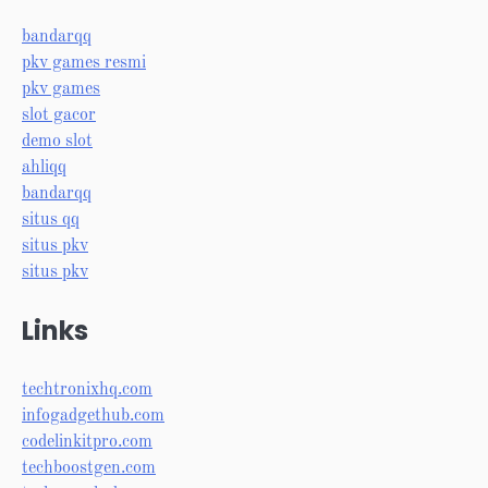
bandarqq
pkv games resmi
pkv games
slot gacor
demo slot
ahliqq
bandarqq
situs qq
situs pkv
situs pkv
Links
techtronixhq.com
infogadgethub.com
codelinkitpro.com
techboostgen.com