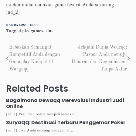
ini dan mulai mainkan game favorit Anda sekarang.
[ad_2]
BANDARQQ
SLOT
Tagged
pkv games
,
slot
Post
Bebaskan Semangat
Jelajahi Dunia Wedeqq:
Kompetitif Anda dengan
Paspor Anda menuju
navigation
Gameplay Kompetitif
Hiburan dan Kegembiraan
Wargaqq
Tanpa Akhir
Related Posts
Bagaimana Dewaqq Merevolusi Industri Judi
Online
[ad_1] Perjudian online menjadi semakin…
SuryaQQ: Destinasi Terbaru Penggemar Poker
[ad_1] Jika Anda seorang penggemar…