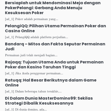
Bersiaplah untuk Mendominasi Meja dengan
PokerPelangi: Gerbang Anda Menuju
Kesuksesan Poker
[ad_1] Poker adalah permainan yang…
PelangiQQ: Pilihan Utama Permainan Poker dan
Casino Online
[ad_1] PelangiQQ adalah platform perjudian…
Bandarq – Mitos dan Fakta Seputar Permainan
Judi
Permainan judi telah menjadi bagian…
Rajaqq: Tujuan Utama Anda untuk Permainan
Poker dan Kasino Taruhan Tinggi
[ad_1] Jika Anda penggemar permainan…
Ratuqq: Hal Besar Berikutnya dalam Game
Online
[ad_1] Dalam beberapa tahun terakhir,…
Di Dalam Dunia MasterDomino99: Sekilas
Strategi Dibalik Kesuksesannya
[ad_1] Di dunia domino, ada…