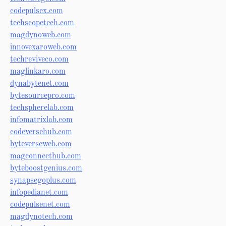
codepulsex.com
techscopetech.com
magdynoweb.com
innovexaroweb.com
techreviveco.com
maglinkaro.com
dynabytenet.com
bytesourcepro.com
techspherelab.com
infomatrixlab.com
codeversehub.com
byteverseweb.com
magconnecthub.com
byteboostgenius.com
synapsegoplus.com
infopedianet.com
codepulsenet.com
magdynotech.com