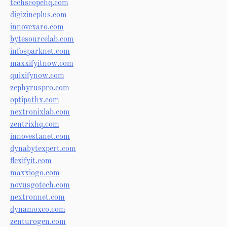
techscopehq.com
digizineplus.com
innovexaro.com
bytesourcelab.com
infosparknet.com
maxxifyitnow.com
quixifynow.com
zephyruspro.com
optipathx.com
nextronixlab.com
zentrixhq.com
innovestanet.com
dynabytexpert.com
flexifyit.com
maxxiogo.com
novusgotech.com
nextronnet.com
dynamoxco.com
zenturogen.com