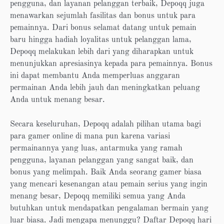
pengguna, dan layanan pelanggan terbaik, Depoqq juga
menawarkan sejumlah fasilitas dan bonus untuk para
pemainnya. Dari bonus selamat datang untuk pemain
baru hingga hadiah loyalitas untuk pelanggan lama,
Depoqq melakukan lebih dari yang diharapkan untuk
menunjukkan apresiasinya kepada para pemainnya. Bonus
ini dapat membantu Anda memperluas anggaran
permainan Anda lebih jauh dan meningkatkan peluang
Anda untuk menang besar.
Secara keseluruhan, Depoqq adalah pilihan utama bagi
para gamer online di mana pun karena variasi
permainannya yang luas, antarmuka yang ramah
pengguna, layanan pelanggan yang sangat baik, dan
bonus yang melimpah. Baik Anda seorang gamer biasa
yang mencari kesenangan atau pemain serius yang ingin
menang besar, Depoqq memiliki semua yang Anda
butuhkan untuk mendapatkan pengalaman bermain yang
luar biasa. Jadi mengapa menunggu? Daftar Depoqq hari