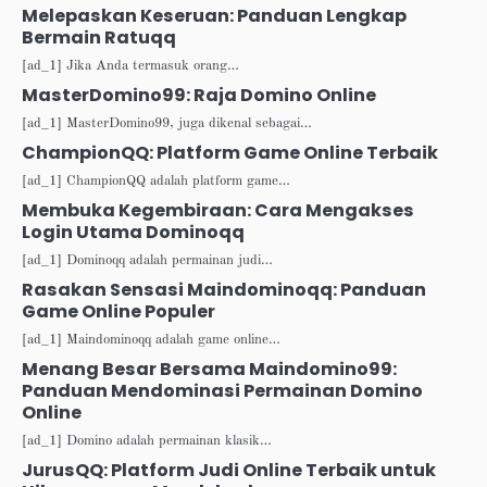
Melepaskan Keseruan: Panduan Lengkap
Bermain Ratuqq
[ad_1] Jika Anda termasuk orang…
MasterDomino99: Raja Domino Online
[ad_1] MasterDomino99, juga dikenal sebagai…
ChampionQQ: Platform Game Online Terbaik
[ad_1] ChampionQQ adalah platform game…
Membuka Kegembiraan: Cara Mengakses
Login Utama Dominoqq
[ad_1] Dominoqq adalah permainan judi…
Rasakan Sensasi Maindominoqq: Panduan
Game Online Populer
[ad_1] Maindominoqq adalah game online…
Menang Besar Bersama Maindomino99:
Panduan Mendominasi Permainan Domino
Online
[ad_1] Domino adalah permainan klasik…
JurusQQ: Platform Judi Online Terbaik untuk