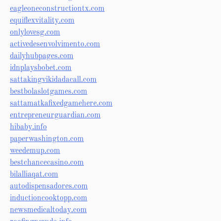
eagleoneconstructiontx.com
equiflexvitality.com
onlylovesg.com
activedesenvolvimento.com
dailyhubpages.com
idnplaysbobet.com
sattakingvikidadacall.com
bestbolaslotgames.com
sattamatkafixedgamehere.com
entrepreneurguardian.com
hibaby.info
paperwashington.com
weedemup.com
bestchancecasino.com
bilalliaqat.com
autodispensadores.com
inductioncooktopp.com
newsmedicaltoday.com